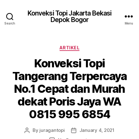
Konveksi Topi Jakarta Bekasi
Depok Bogor
Search
Menu
Categories
ARTIKEL
Konveksi Topi
Tangerang Terpercaya
No.1 Cepat dan Murah
dekat Poris Jaya WA
0815 995 6854
By
juragantopi
January 4, 2021
Post
Post
author
date