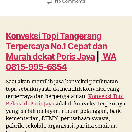
on
No Comments
Konveksi
Topi
Tangerang
Terpercaya
No.1
Konveksi Topi Tangerang
Cepat
Terpercaya No.1 Cepat dan
dan
Murah
Murah dekat
Poris Jaya
|
WA
dekat
0815-995-6854
Poris
Jaya
WA
Saat akan memilih jasa konveksi pembuatan
0815
topi, sebaiknya Anda memilih konveksi yang
995
terpercaya dan berpengalaman.
Konveksi Topi
6854
Bekasi di
Poris Jaya
adalah konveksi terpercaya
yang sudah melayani ribuan pelanggan, baik
kementerian, BUMN, perusahaan swasta,
pabrik, sekolah, organisasi, panitia seminar,