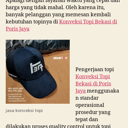
Apalagi dengan layanan waktu yang cepat dan
harga yang tidak mahal. Oleh karena itu,
banyak pelanggan yang memesan kembali
kebutuhan topinya di
Konveksi Topi Bekasi di
Poris Jaya
Pengerjaan topi
Konveksi Topi
Bekasi di
Poris
Jaya
menggunaka
n standar
operasional
jasa konveksi topi
prosedur yang
tepat dan
dilakukan proses quality control untuk topi