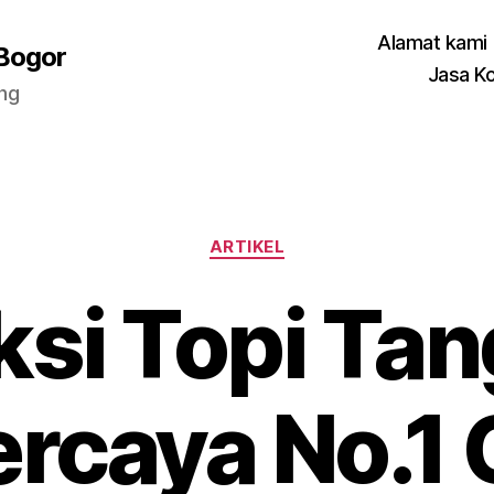
Alamat kami
 Bogor
Jasa K
ang
Categories
ARTIKEL
si Topi Ta
rcaya No.1