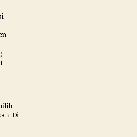
pi
ken
n
g
n
ilih
an. Di