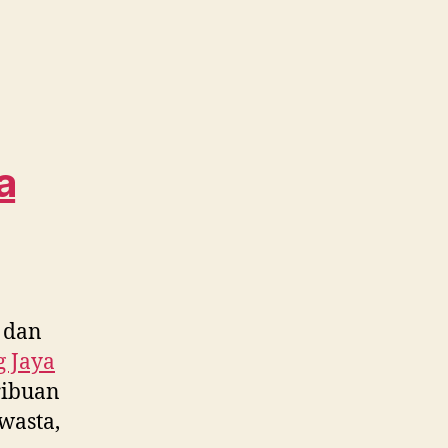
No.1
Cepat
dan
Murah
dekat
Selapajang
Jaya
a
WA
0815
995
6854
 dan
g Jaya
ribuan
wasta,