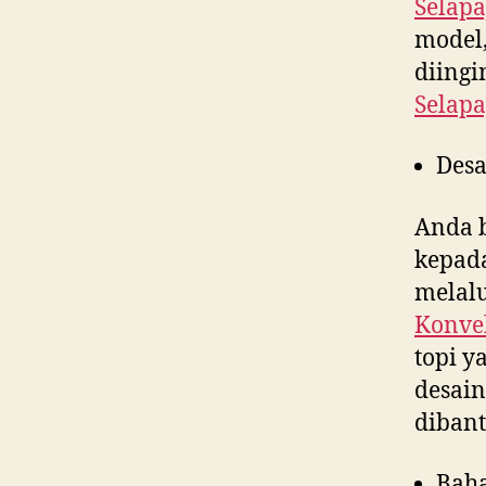
Selapa
model,
diing
Selapa
Desa
Anda 
kepad
melalu
Konvek
topi 
desain
diban
Bah