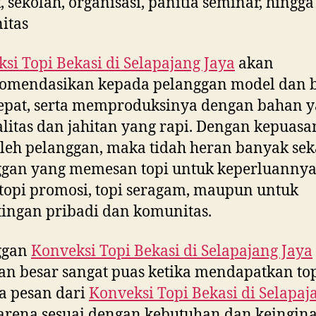
, sekolah, organisasi, panitia seminar, hingga
itas
si Topi Bekasi di
Selapajang Jaya
akan
omendasikan kepada pelanggan model dan 
epat, serta memproduksinya dengan bahan 
litas dan jahitan yang rapi. Dengan kepuasa
leh pelanggan, maka tidah heran banyak sek
ggan yang memesan topi untuk keperluannya
topi promosi, topi seragam, maupun untuk
ingan pribadi dan komunitas.
ggan
Konveksi Topi Bekasi di
Selapajang Jaya
an besar sangat puas ketika mendapatkan to
a pesan dari
Konveksi Topi Bekasi di
Selapaj
arena sesuai dengan kebutuhan dan keingin