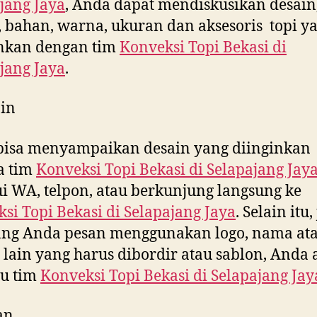
jang Jaya
, Anda dapat mendiskusikan desain
 bahan, warna, ukuran dan aksesoris topi y
inkan dengan tim
Konveksi Topi Bekasi di
jang Jaya
.
in
bisa menyampaikan desain yang diinginkan
a tim
Konveksi Topi Bekasi di
Selapajang Jay
i WA, telpon, atau berkunjung langsung ke
si Topi Bekasi di
Selapajang Jaya
. Selain itu,
yang Anda pesan menggunakan logo, nama at
 lain yang harus dibordir atau sablon, Anda
tu tim
Konveksi Topi Bekasi di
Selapajang Jay
an