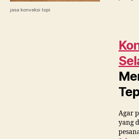
jasa konveksi topi
Kon
Sel
Men
Tep
Agar p
yang 
pesana