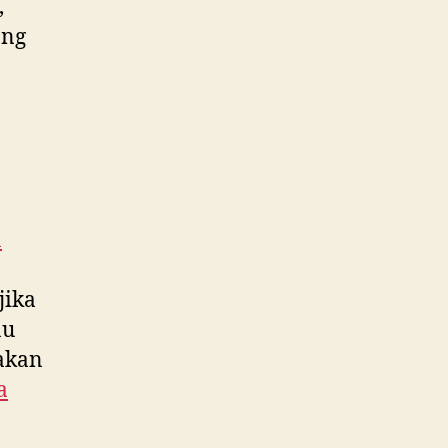
,
ang
a
 jika
au
 akan
a