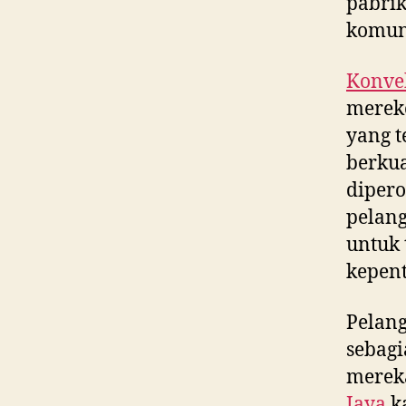
pabrik
komun
Konvek
merek
yang t
berkua
dipero
pelan
untuk 
kepent
Pelan
sebagi
merek
Jaya
k