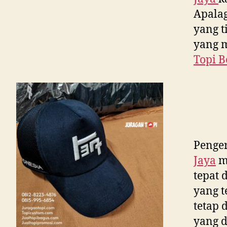
Apalag
yang t
yang 
Topi B
Penger
Jaya
m
tepat 
yang t
tetap 
yang d