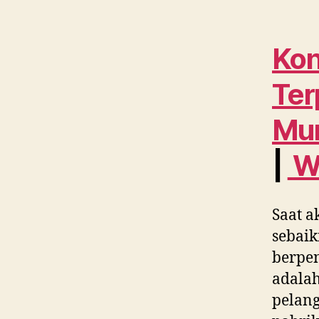
Kon
Ter
Mur
|
W
Saat a
sebaik
berpe
adalah
pelang