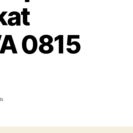
kat
WA 0815
on
ts
Konveksi
Topi
Tangerang
Terpercaya