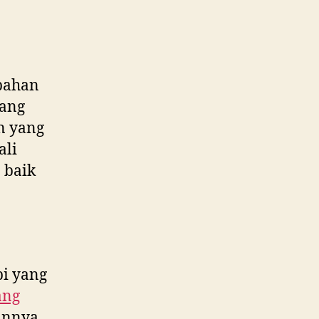
bahan
yang
n yang
ali
 baik
pi yang
ang
annya.