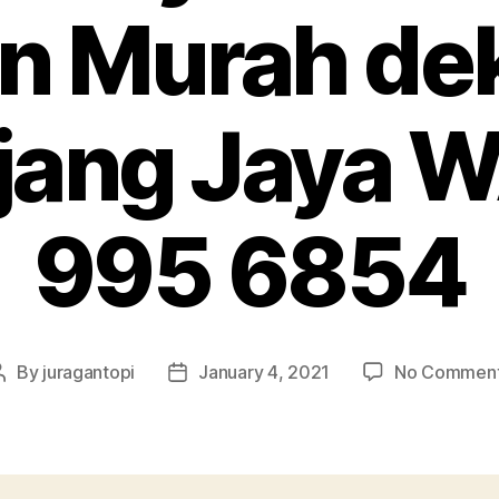
n Murah de
jang Jaya 
995 6854
By
juragantopi
January 4, 2021
No Commen
Post
Post
author
date