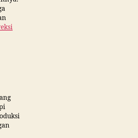
ga
an
eksi
yang
pi
roduksi
gan