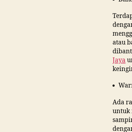
Terdap
denga
menggu
atau b
dibant
Jaya
un
keingi
War
Ada ra
untuk 
sampin
dengan