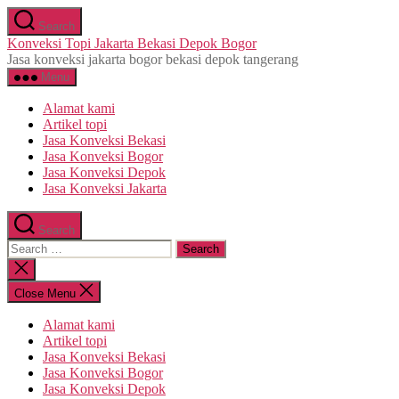
Skip
Search
to
Konveksi Topi Jakarta Bekasi Depok Bogor
the
Jasa konveksi jakarta bogor bekasi depok tangerang
content
Menu
Alamat kami
Artikel topi
Jasa Konveksi Bekasi
Jasa Konveksi Bogor
Jasa Konveksi Depok
Jasa Konveksi Jakarta
Search
Search
for:
Close
search
Close Menu
Alamat kami
Artikel topi
Jasa Konveksi Bekasi
Jasa Konveksi Bogor
Jasa Konveksi Depok