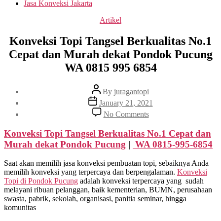
Jasa Konveksi Jakarta
Categories
Artikel
Konveksi Topi Tangsel Berkualitas No.1
Cepat dan Murah dekat Pondok Pucung
WA 0815 995 6854
Post
By
juragantopi
author
Post
January 21, 2021
date
on
No Comments
Konveksi
Topi
Konveksi Topi Tangsel Berkualitas No.1 Cepat dan
Tangsel
Murah dekat
Pondok Pucung
|
WA 0815-995-6854
Berkualitas
No.1
Saat akan memilih jasa konveksi pembuatan topi, sebaiknya Anda
Cepat
memilih konveksi yang terpercaya dan berpengalaman.
Konveksi
dan
Topi di
Pondok Pucung
adalah konveksi terpercaya yang sudah
Murah
melayani ribuan pelanggan, baik kementerian, BUMN, perusahaan
dekat
swasta, pabrik, sekolah, organisasi, panitia seminar, hingga
Pondok
komunitas
Pucung
WA