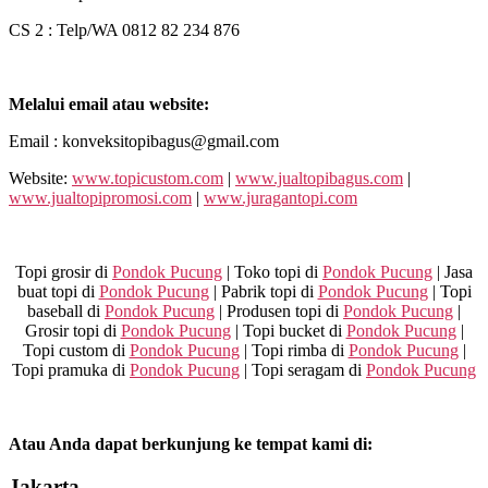
CS 2 : Telp/WA 0812 82 234 876
Melalui email atau website:
Email : konveksitopibagus@gmail.com
Website:
www.topicustom.com
|
www.jualtopibagus.com
|
www.jualtopipromosi.com
|
www.juragantopi.com
Topi grosir di
Pondok Pucung
| Toko topi di
Pondok Pucung
| Jasa
buat topi di
Pondok Pucung
| Pabrik topi di
Pondok Pucung
| Topi
baseball di
Pondok Pucung
| Produsen topi di
Pondok Pucung
|
Grosir topi di
Pondok Pucung
| Topi bucket di
Pondok Pucung
|
Topi custom di
Pondok Pucung
| Topi rimba di
Pondok Pucung
|
Topi pramuka di
Pondok Pucung
| Topi seragam di
Pondok Pucung
Atau Anda dapat berkunjung ke tempat kami di:
Jakarta