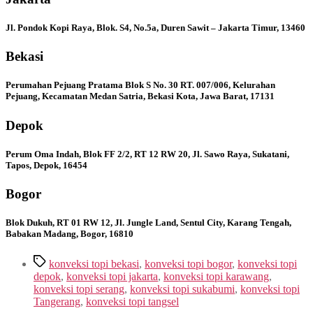
Jl. Pondok Kopi Raya, Blok. S4, No.5a, Duren Sawit – Jakarta Timur, 13460
Bekasi
Perumahan Pejuang Pratama Blok S No. 30 RT. 007/006, Kelurahan
Pejuang, Kecamatan Medan Satria, Bekasi Kota, Jawa Barat, 17131
Depok
Perum Oma Indah, Blok FF 2/2, RT 12 RW 20, Jl. Sawo Raya, Sukatani,
Tapos, Depok, 16454
Bogor
Blok Dukuh, RT 01 RW 12, Jl. Jungle Land, Sentul City, Karang Tengah,
Babakan Madang, Bogor, 16810
Tags
konveksi topi bekasi
,
konveksi topi bogor
,
konveksi topi
depok
,
konveksi topi jakarta
,
konveksi topi karawang
,
konveksi topi serang
,
konveksi topi sukabumi
,
konveksi topi
Tangerang
,
konveksi topi tangsel