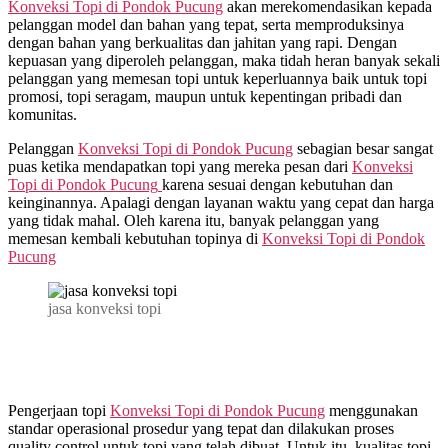
Konveksi Topi di
Pondok Pucung
akan merekomendasikan kepada
0815
pelanggan model dan bahan yang tepat, serta memproduksinya
995
dengan bahan yang berkualitas dan jahitan yang rapi. Dengan
6854
kepuasan yang diperoleh pelanggan, maka tidah heran banyak sekali
pelanggan yang memesan topi untuk keperluannya baik untuk topi
promosi, topi seragam, maupun untuk kepentingan pribadi dan
komunitas.
Pelanggan
Konveksi Topi di
Pondok Pucung
sebagian besar sangat
puas ketika mendapatkan topi yang mereka pesan dari
Konveksi
Topi di
Pondok Pucung
karena sesuai dengan kebutuhan dan
keinginannya. Apalagi dengan layanan waktu yang cepat dan harga
yang tidak mahal. Oleh karena itu, banyak pelanggan yang
memesan kembali kebutuhan topinya di
Konveksi Topi di
Pondok
Pucung
jasa konveksi topi
Pengerjaan topi
Konveksi Topi di
Pondok Pucung
menggunakan
standar operasional prosedur yang tepat dan dilakukan proses
quality control untuk topi yang telah dibuat. Untuk itu, kualitas topi