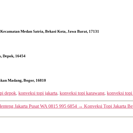
 Kecamatan Medan Satria, Bekasi Kota, Jawa Barat, 17131
s, Depok, 16454
bakan Madang, Bogor, 16810
opi depok
,
konveksi topi jakarta
,
konveksi topi karawang
,
konveksi topi
Menteng Jakarta Pusat WA 0815 995 6854
→
Konveksi Topi Jakarta Be