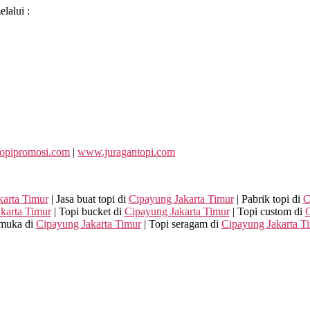
elalui :
opipromosi.com
|
www.juragantopi.com
karta Timur
| Jasa buat topi di
Cipayung Jakarta Timur
| Pabrik topi di
C
karta Timur
| Topi bucket di
Cipayung Jakarta Timur
| Topi custom di
C
muka di
Cipayung Jakarta Timur
| Topi seragam di
Cipayung Jakarta T