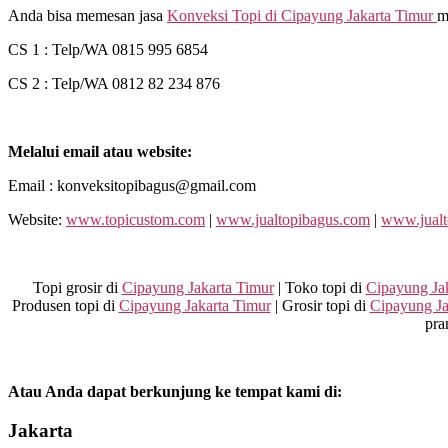
Anda bisa memesan jasa
Konveksi Topi di
Cipayung Jakarta Timur
m
CS 1 : Telp/WA 0815 995 6854
CS 2 : Telp/WA 0812 82 234 876
Melalui email atau website:
Email : konveksitopibagus@gmail.com
Website:
www.topicustom.com
|
www.jualtopibagus.com
|
www.jualt
Topi grosir di
Cipayung Jakarta Timur
| Toko topi di
Cipayung Ja
Produsen topi di
Cipayung Jakarta Timur
| Grosir topi di
Cipayung Ja
pra
Atau Anda dapat berkunjung ke tempat kami di:
Jakarta