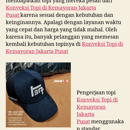
mendapatkan topi yang mereka pesan dari
Konveksi Topi di
Kemayoran Jakarta
Pusat
karena sesuai dengan kebutuhan dan
keinginannya. Apalagi dengan layanan waktu
yang cepat dan harga yang tidak mahal. Oleh
karena itu, banyak pelanggan yang memesan
kembali kebutuhan topinya di
Konveksi Topi di
Kemayoran Jakarta Pusat
Pengerjaan topi
Konveksi Topi di
Kemayoran
Jakarta
Pusat
menggunaka
n standar