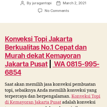
By
juragantopi
March 2, 2021
Post
Post
author
date
on
No Comments
Konveksi
Topi
Jakarta
Berkualitas
No.1
Konveksi Topi Jakarta
Cepat
Berkualitas No.1 Cepat dan
dan
Murah
Murah dekat
Kemayoran
dekat
Jakarta Pusat
|
WA 0815-995-
Kemayoran
Jakarta
6854
Pusat
WA
Saat akan memilih jasa konveksi pembuatan
0815
995
topi, sebaiknya Anda memilih konveksi yang
6854
terpercaya dan berpengalaman.
Konveksi Topi
di
Kemayoran Jakarta Pusat
adalah konveksi