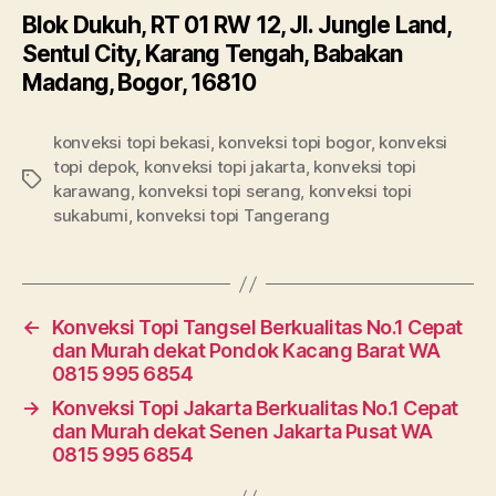
Blok Dukuh, RT 01 RW 12, Jl. Jungle Land,
Sentul City, Karang Tengah, Babakan
Madang, Bogor, 16810
konveksi topi bekasi
,
konveksi topi bogor
,
konveksi
topi depok
,
konveksi topi jakarta
,
konveksi topi
Tags
karawang
,
konveksi topi serang
,
konveksi topi
sukabumi
,
konveksi topi Tangerang
←
Konveksi Topi Tangsel Berkualitas No.1 Cepat
dan Murah dekat Pondok Kacang Barat WA
0815 995 6854
→
Konveksi Topi Jakarta Berkualitas No.1 Cepat
dan Murah dekat Senen Jakarta Pusat WA
0815 995 6854