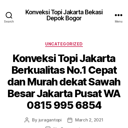
Konveksi Topi Jakarta Bekasi
Depok Bogor
Search
Menu
Categories
UNCATEGORIZED
Konveksi Topi Jakarta
Berkualitas No.1 Cepat
dan Murah dekat Sawah
Besar Jakarta Pusat WA
0815 995 6854
By
juragantopi
March 2, 2021
Post
Post
author
date