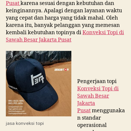
Pusat
karena sesuai dengan kebutuhan dan
keinginannya. Apalagi dengan layanan waktu
yang cepat dan harga yang tidak mahal. Oleh
karena itu, banyak pelanggan yang memesan
kembali kebutuhan topinya di
Konveksi Topi di
Sawah Besar Jakarta Pusat
Pengerjaan topi
Konveksi Topi di
Sawah Besar
Jakarta
Pusat
menggunaka
n standar
jasa konveksi topi
operasional