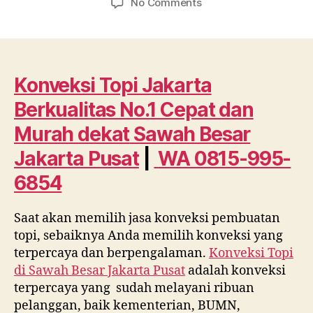
on
No Comments
Konveksi
Topi
Jakarta
Berkualitas
No.1
Konveksi Topi Jakarta
Cepat
Berkualitas No.1 Cepat dan
dan
Murah
Murah dekat
Sawah Besar
dekat
Jakarta Pusat
|
WA 0815-995-
Sawah
Besar
6854
Jakarta
Pusat
Saat akan memilih jasa konveksi pembuatan
WA
0815
topi, sebaiknya Anda memilih konveksi yang
995
terpercaya dan berpengalaman.
Konveksi Topi
6854
di
Sawah Besar Jakarta Pusat
adalah konveksi
terpercaya yang sudah melayani ribuan
pelanggan, baik kementerian, BUMN,