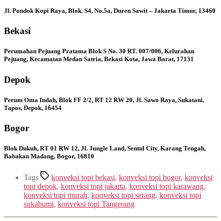
Jl. Pondok Kopi Raya, Blok. S4, No.5a, Duren Sawit – Jakarta Timur, 13460
Bekasi
Perumahan Pejuang Pratama Blok S No. 30 RT. 007/006, Kelurahan
Pejuang, Kecamatan Medan Satria, Bekasi Kota, Jawa Barat, 17131
Depok
Perum Oma Indah, Blok FF 2/2, RT 12 RW 20, Jl. Sawo Raya, Sukatani,
Tapos, Depok, 16454
Bogor
Blok Dukuh, RT 01 RW 12, Jl. Jungle Land, Sentul City, Karang Tengah,
Babakan Madang, Bogor, 16810
Tags
konveksi topi bekasi
,
konveksi topi bogor
,
konveksi
topi depok
,
konveksi topi jakarta
,
konveksi topi karawang
,
konveksi topi murah
,
konveksi topi serang
,
konveksi topi
sukabumi
,
konveksi topi Tangerang