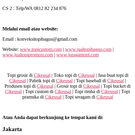
CS 2 : Telp/WA 0812 82 234 876
Melalui email atau website:
Email : konveksitopibagus@gmail.com
Website:
www.topicustom.com
|
www.jualtopibagus.com
|
www.jualtopipromosi.com
|
www.juragantopi.com
Topi grosir di
Cikeusal
| Toko topi di
Cikeusal
| Jasa buat topi di
Cikeusal
| Pabrik topi di
Cikeusal
| Topi baseball di
Cikeusal
|
Produsen topi di
Cikeusal
| Grosir topi di
Cikeusal
| Topi bucket di
Cikeusal
| Topi custom di
Cikeusal
| Topi rimba di
Cikeusal
| Topi
pramuka di
Cikeusal
| Topi seragam di
Cikeusal
Atau Anda dapat berkunjung ke tempat kami di:
Jakarta