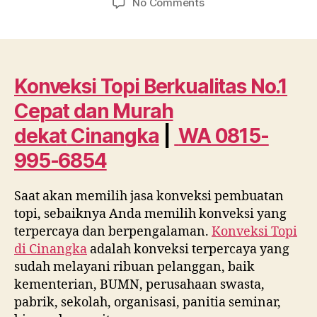
on
No Comments
Konveksi
Topi
Berkualitas
No.1
Cepat
Konveksi Topi Berkualitas No.1
dan
Cepat dan Murah
Murah
dekat
dekat
Cinangka
|
WA 0815-
Cinangka
995-6854
WA
0815
995
Saat akan memilih jasa konveksi pembuatan
6854
topi, sebaiknya Anda memilih konveksi yang
terpercaya dan berpengalaman.
Konveksi Topi
di
Cinangka
adalah konveksi terpercaya yang
sudah melayani ribuan pelanggan, baik
kementerian, BUMN, perusahaan swasta,
pabrik, sekolah, organisasi, panitia seminar,