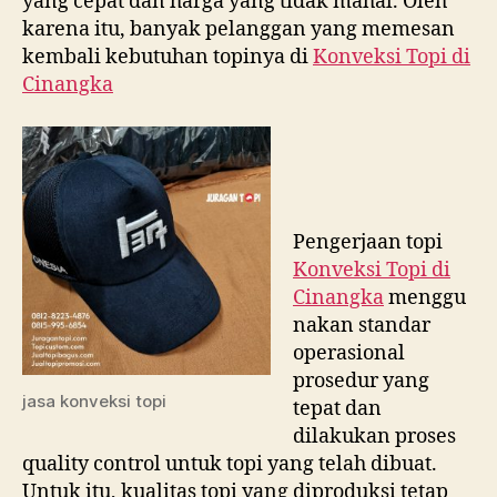
yang cepat dan harga yang tidak mahal. Oleh
karena itu, banyak pelanggan yang memesan
kembali kebutuhan topinya di
Konveksi Topi di
Cinangka
Pengerjaan topi
Konveksi Topi di
Cinangka
menggu
nakan standar
operasional
prosedur yang
jasa konveksi topi
tepat dan
dilakukan proses
quality control untuk topi yang telah dibuat.
Untuk itu, kualitas topi yang diproduksi tetap