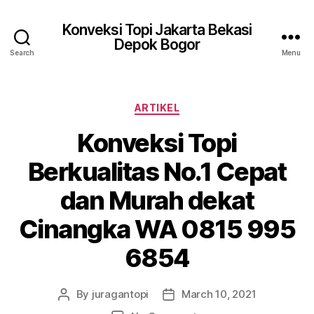
Konveksi Topi Jakarta Bekasi
Depok Bogor
Search
Menu
Categories
ARTIKEL
Konveksi Topi
Berkualitas No.1 Cepat
dan Murah dekat
Cinangka WA 0815 995
6854
By
juragantopi
March 10, 2021
Post
Post
author
date