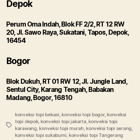
Depok
Perum Oma Indah, Blok FF 2/2, RT 12 RW
20, Jl. Sawo Raya, Sukatani, Tapos, Depok,
16454
Bogor
Blok Dukuh, RT 01 RW 12, Jl. Jungle Land,
Sentul City, Karang Tengah, Babakan
Madang, Bogor, 16810
konveksi topi bekasi
,
konveksi topi bogor
,
konveksi
topi depok
,
konveksi topi jakarta
,
konveksi topi
Tags
karawang
,
konveksi topi murah
,
konveksi topi serang
,
konveksi topi sukabumi
,
konveksi topi Tangerang