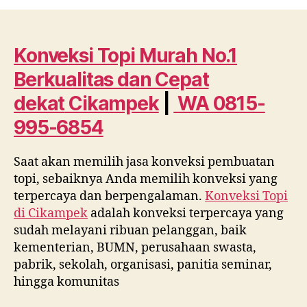
Topi
Murah
No.1
Berkualitas
Konveksi Topi Murah No.1
dan
Berkualitas dan Cepat
Cepat
dekat
dekat
Cikampek
|
WA 0815-
Cikampek
995-6854
WA
0815
995
Saat akan memilih jasa konveksi pembuatan
6854
topi, sebaiknya Anda memilih konveksi yang
terpercaya dan berpengalaman.
Konveksi Topi
di
Cikampek
adalah konveksi terpercaya yang
sudah melayani ribuan pelanggan, baik
kementerian, BUMN, perusahaan swasta,
pabrik, sekolah, organisasi, panitia seminar,
hingga komunitas