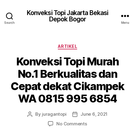
Konveksi Topi Jakarta Bekasi
Depok Bogor
Search
Menu
Categories
ARTIKEL
Konveksi Topi Murah
No.1 Berkualitas dan
Cepat dekat Cikampek
WA 0815 995 6854
By
juragantopi
June 6, 2021
Post
Post
author
date
on
No Comments
Konveksi