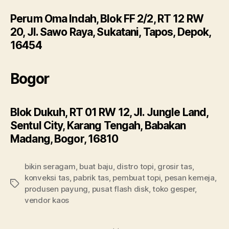
Perum Oma Indah, Blok FF 2/2, RT 12 RW
20, Jl. Sawo Raya, Sukatani, Tapos, Depok,
16454
Bogor
Blok Dukuh, RT 01 RW 12, Jl. Jungle Land,
Sentul City, Karang Tengah, Babakan
Madang, Bogor, 16810
bikin seragam
,
buat baju
,
distro topi
,
grosir tas
,
konveksi tas
,
pabrik tas
,
pembuat topi
,
pesan kemeja
,
Tags
produsen payung
,
pusat flash disk
,
toko gesper
,
vendor kaos