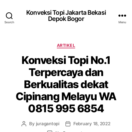
Konveksi Topi Jakarta Bekasi
Depok Bogor
Search
Menu
Categories
ARTIKEL
Konveksi Topi No.1
Terpercaya dan
Berkualitas dekat
Cipinang Melayu WA
0815 995 6854
By
juragantopi
February 18, 2022
Post
Post
author
date