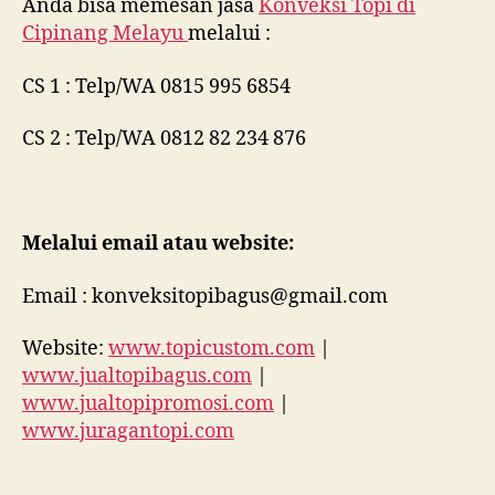
Anda bisa memesan jasa
Konveksi Topi di
Cipinang Melayu
melalui :
CS 1 : Telp/WA 0815 995 6854
CS 2 : Telp/WA 0812 82 234 876
Melalui email atau website:
Email : konveksitopibagus@gmail.com
Website:
www.topicustom.com
|
www.jualtopibagus.com
|
www.jualtopipromosi.com
|
www.juragantopi.com