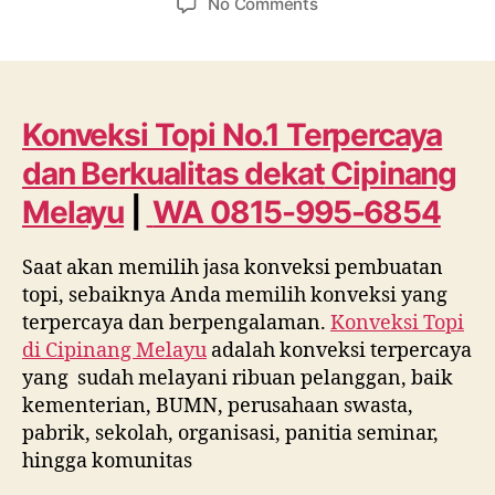
on
No Comments
Konveksi
Topi
No.1
Terpercaya
dan
Konveksi Topi No.1 Terpercaya
Berkualitas
dan Berkualitas dekat
Cipinang
dekat
Cipinang
Melayu
|
WA 0815-995-6854
Melayu
WA
Saat akan memilih jasa konveksi pembuatan
0815
topi, sebaiknya Anda memilih konveksi yang
995
6854
terpercaya dan berpengalaman.
Konveksi Topi
di
Cipinang Melayu
adalah konveksi terpercaya
yang sudah melayani ribuan pelanggan, baik
kementerian, BUMN, perusahaan swasta,
pabrik, sekolah, organisasi, panitia seminar,
hingga komunitas