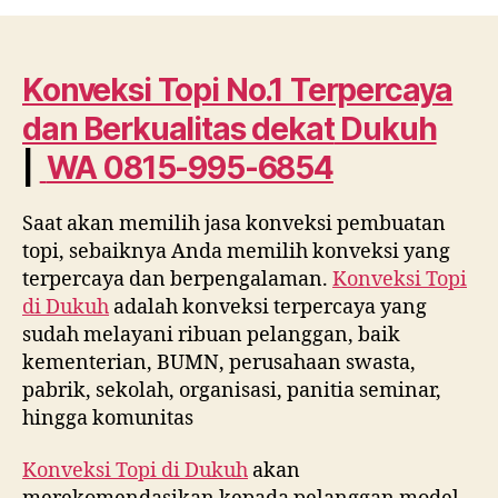
Topi
No.1
Terpercaya
dan
Konveksi Topi No.1 Terpercaya
Berkualitas
dan Berkualitas dekat
Dukuh
dekat
Dukuh
|
WA 0815-995-6854
WA
0815
Saat akan memilih jasa konveksi pembuatan
995
topi, sebaiknya Anda memilih konveksi yang
6854
terpercaya dan berpengalaman.
Konveksi Topi
di
Dukuh
adalah konveksi terpercaya yang
sudah melayani ribuan pelanggan, baik
kementerian, BUMN, perusahaan swasta,
pabrik, sekolah, organisasi, panitia seminar,
hingga komunitas
Konveksi Topi di
Dukuh
akan