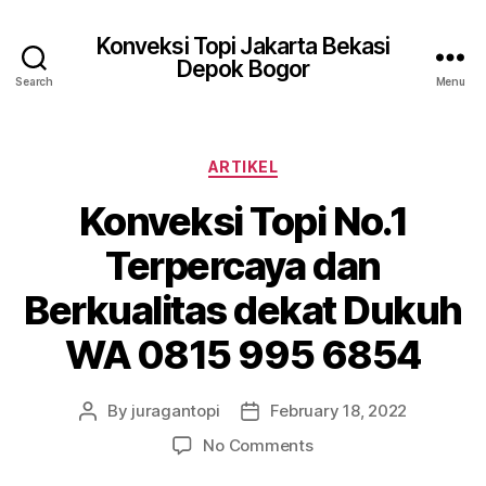
Konveksi Topi Jakarta Bekasi
Depok Bogor
Search
Menu
Categories
ARTIKEL
Konveksi Topi No.1
Terpercaya dan
Berkualitas dekat Dukuh
WA 0815 995 6854
By
juragantopi
February 18, 2022
Post
Post
author
date
on
No Comments
Konveksi