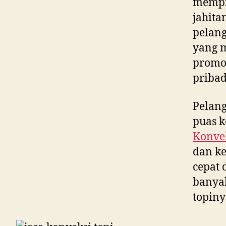
mempr
jahita
pelang
yang m
promos
pribad
Pelan
puas k
Konvek
dan ke
cepat 
banya
topiny