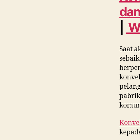
dan
|
W
Saat a
sebaik
berpe
konvek
pelang
pabrik
komun
Konvek
kepada