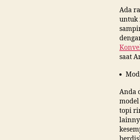
Ada ra
untuk 
sampin
dengan
Konvek
saat 
Mod
Anda d
model 
topi r
lainny
kesem
berdis