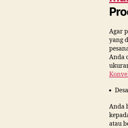
Pro
Agar p
yang 
pesana
Anda d
ukuran
Konvek
Desa
Anda 
kepad
atau b