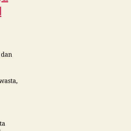
WA
l
0815
995
6854
 dan
wasta,
ta