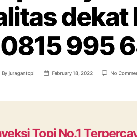
litas dekat
0815 995 
By
juragantopi
February 18, 2022
No Comme
ost
Post
uthor
date
veksi Topi No.1 Terperca