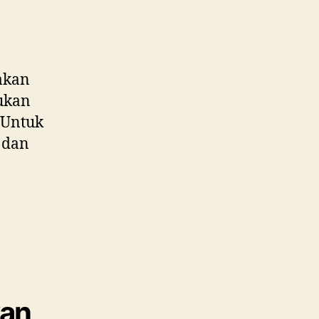
akan
kukan
. Untuk
a dan
an