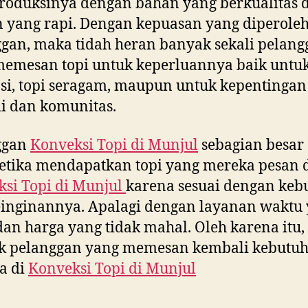
oduksinya dengan bahan yang berkualitas 
n yang rapi. Dengan kepuasan yang diperole
gan, maka tidah heran banyak sekali pelang
emesan topi untuk keperluannya baik untuk
i, topi seragam, maupun untuk kepentingan
i dan komunitas.
ggan
Konveksi Topi di
Munjul
sebagian besar 
etika mendapatkan topi yang mereka pesan 
si Topi di
Munjul
karena sesuai dengan keb
inginannya. Apalagi dengan layanan waktu
dan harga yang tidak mahal. Oleh karena itu,
k pelanggan yang memesan kembali kebutu
a di
Konveksi Topi di
Munjul