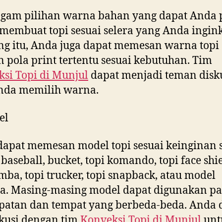
gam pilihan warna bahan yang dapat Anda p
membuat topi sesuai selera yang Anda ingink
g itu, Anda juga dapat memesan warna topi
 pola print tertentu sesuai kebutuhan. Tim
si Topi di
Munjul
dapat menjadi teman disk
Anda memilih warna.
el
apat memesan model topi sesuai keinginan s
baseball, bucket, topi komando, topi face shie
imba, topi trucker, topi snapback, atau model
a. Masing-masing model dapat digunakan p
patan dan tempat yang berbeda-beda. Anda 
kusi dengan tim
Konveksi Topi di
Munjul
unt