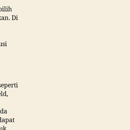
ilih
an. Di
usi
eperti
ld,
ada
dapat
uk