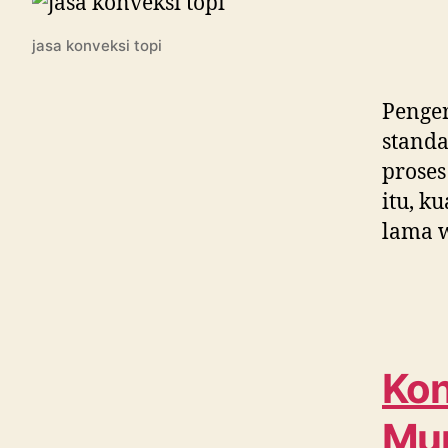
jasa konveksi topi
Penger
standa
proses
itu, k
lama w
Kon
Mun