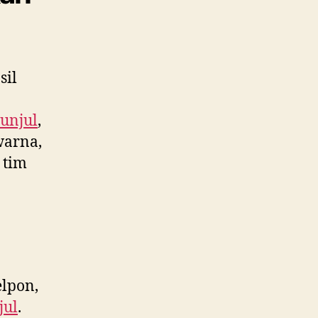
sil
unjul
,
warna,
 tim
lpon,
jul
.