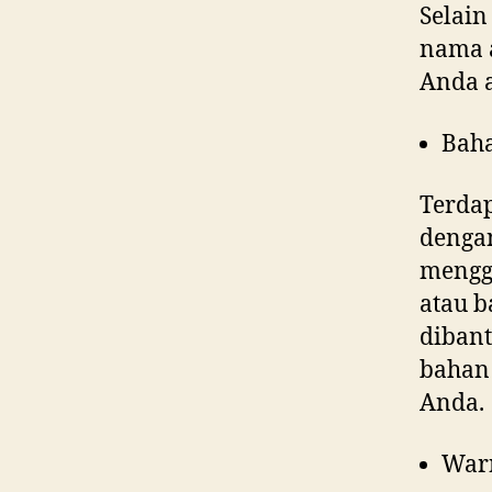
Selain
nama a
Anda 
Bah
Terdap
denga
menggu
atau b
dibant
bahan 
Anda.
War