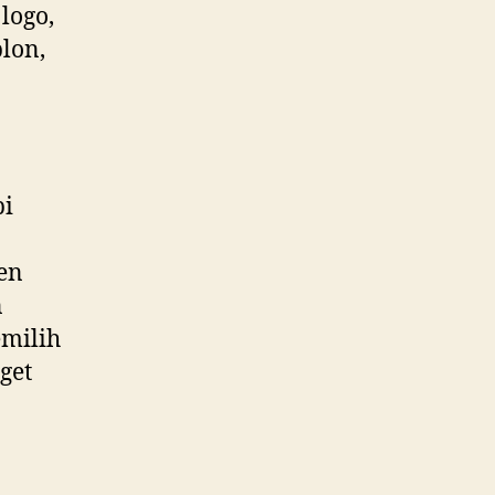
logo,
lon,
pi
ken
n
milih
get