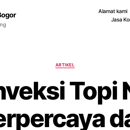
Alamat kami
Bogor
Jasa Ko
ang
Categories
ARTIKEL
veksi Topi 
erpercaya d