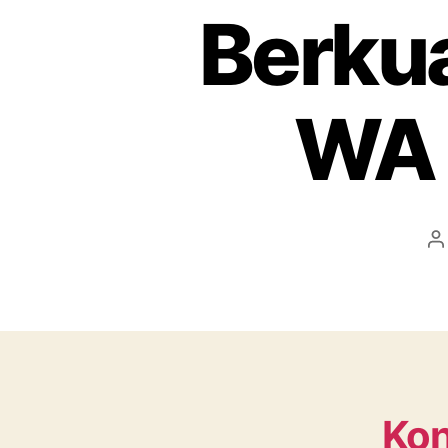
Berkua
WA 
P
a
Kon