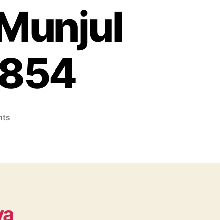
 Munjul
6854
on
nts
Konveksi
Topi
No.1
Terpercaya
dan
Berkualitas
dekat
ya
Munjul