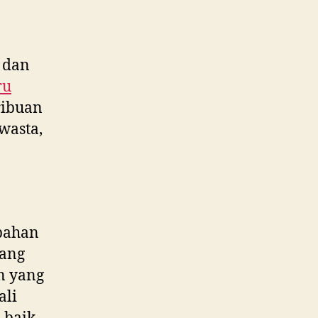
 dan
ru
ribuan
wasta,
bahan
yang
n yang
ali