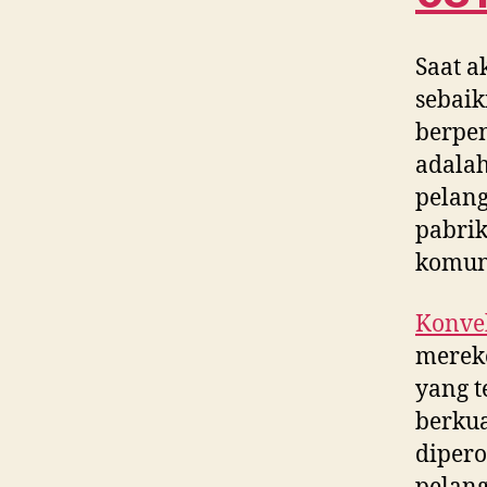
Saat a
sebaik
berpe
adalah
pelang
pabrik
komun
Konvek
merek
yang t
berkua
dipero