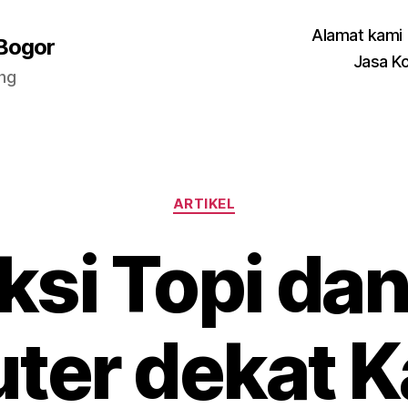
Alamat kami
 Bogor
Jasa K
ang
Categories
ARTIKEL
si Topi dan
er dekat K