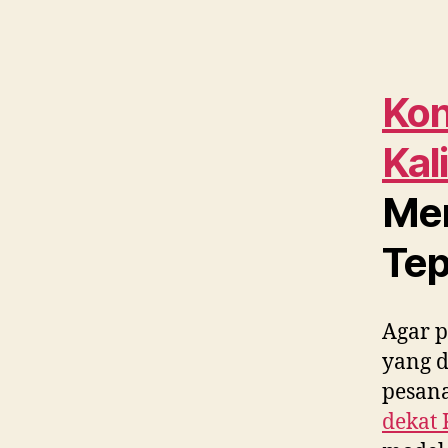
Kon
Kal
Men
Tep
Agar p
yang 
pesana
dekat