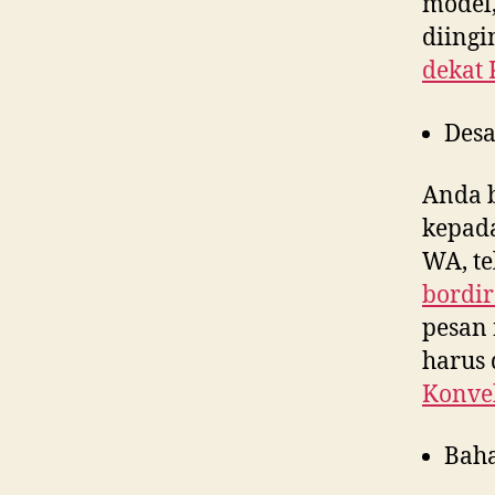
model,
diing
dekat
Desa
Anda 
kepad
WA, te
bordir
pesan 
harus 
Konvek
Bah