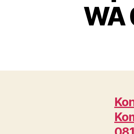
WA 
Kon
Kom
08