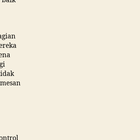
 baik
agian
ereka
ena
gi
tidak
memesan
ontrol