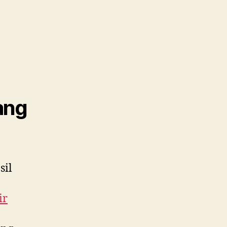
ang
sil
ir