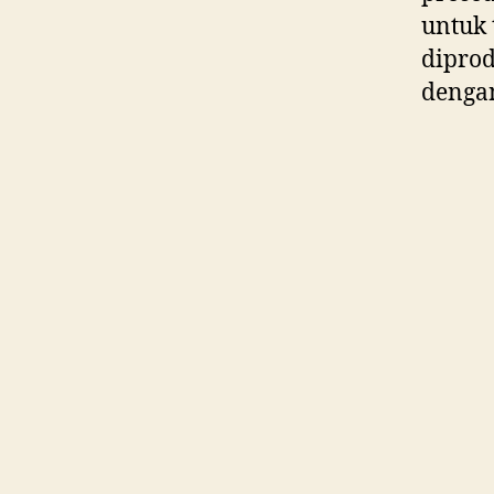
untuk 
diprod
dengan