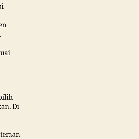
pi
ken
n
suai
ilih
an. Di
 teman