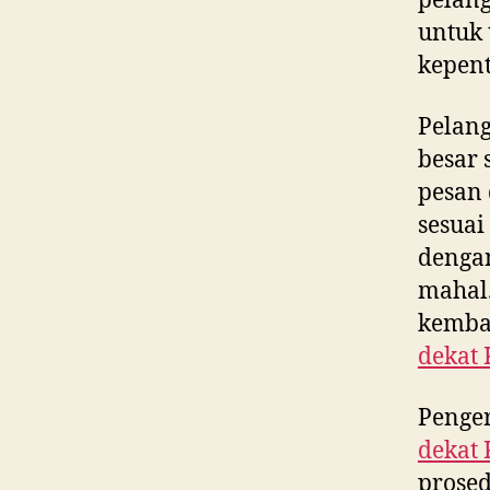
pelan
untuk 
kepent
Pelan
besar 
pesan
sesuai
dengan
mahal.
kembal
dekat
Penge
dekat
prosed