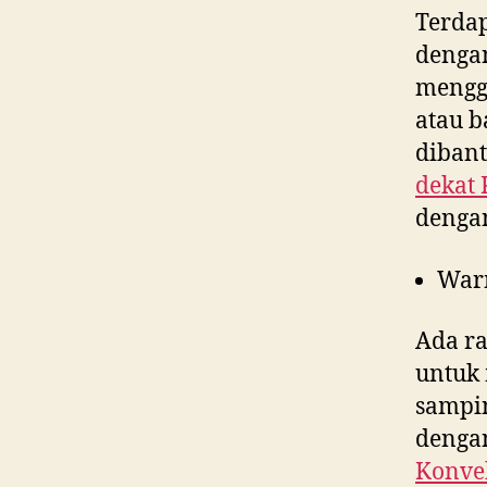
Terdap
denga
menggu
atau b
dibant
dekat
dengan
War
Ada ra
untuk 
sampin
dengan
Konvek