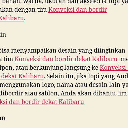
 bahan, warna, ukuran dan aksesoris topi y
inkan dengan tim
Konveksi dan bordir
Kalibaru
.
in
bisa menyampaikan desain yang diinginkan
a tim
Konveksi dan bordir dekat
Kalibaru
me
lpon, atau berkunjung langsung ke
Konveksi
 dekat
Kalibaru
. Selain itu, jika topi yang An
menggunakan logo, nama atau desain lain y
dibordir atau sablon, Anda akan dibantu tim
si dan bordir dekat
Kalibaru
an