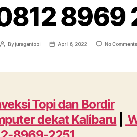
0812 8969 
By
juragantopi
April 6, 2022
No Comments
Post
Post
author
date
veksi Topi dan Bordir
puter dekat
Kalibaru
|
12-8969-2251