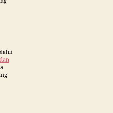
ang
lalui
 dan
da
ang