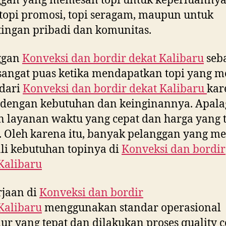
ggan yang memesan topi untuk keperluannya
topi promosi, topi seragam, maupun untuk
ingan pribadi dan komunitas.
ggan
Konveksi dan bordir dekat
Kalibaru
seb
sangat puas ketika mendapatkan topi yang m
 dari
Konveksi dan bordir dekat
Kalibaru
kar
 dengan kebutuhan dan keinginannya. Apala
 layanan waktu yang cepat dan harga yang 
 Oleh karena itu, banyak pelanggan yang 
i kebutuhan topinya di
Konveksi dan bordir
Kalibaru
rjaan di
Konveksi dan bordir
Kalibaru
menggunakan standar operasional
ur yang tepat dan dilakukan proses quality c