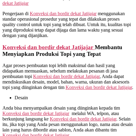
dekat
Jatijajar
Pengerjaan di
Konveksi dan bordir dekat
Jatijajar
menggunakan
standar operasional prosedur yang tepat dan dilakukan proses
quality control untuk topi yang telah dibuat. Untuk itu, kualitas topi
yang diproduksi tetap dapat dijaga dan lama waktu yang sesuai
dengan yang dijanjikan.
Konveksi dan bordir dekat
Jatijajar
Membantu
Menyiapkan Produksi Topi yang Tepat
Agar proses pembuatan topi lebih maksimal dan hasil yang
didapatkan memuaskan, sebelum melakukan pesanan di jasa
pembuatan topi
Konveksi dan bordir dekat
Jatijajar
, Anda dapat
mendiskusikan desain, model, bahan, warna, ukuran dan aksesoris
topi yang diinginkan dengan tim
Konveksi dan bordir dekat
Jatijajar
.
Desain
Anda bisa menyampaikan desain yang diinginkan kepada tim
Konveksi dan bordir dekat
Jatijajar
melalui WA, telpon, atau
berkunjung langsung ke
Konveksi dan bordir dekat
Jatijajar
. Selain
itu, jika topi yang Anda pesan menggunakan logo, nama atau desain
lain yang harus dibordir atau sablon, Anda akan dibantu tim
Konveksi dan bordir dekat
Jatijajar