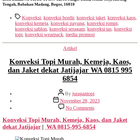
Tengah, Babakan Madang, Bogor, 16810
Tags
Konveksi
,
konveksi bordir
,
konveksi jaket
,
konveksi kaos
,
konveksi kemeja
,
konveksi payung
,
konveksi rompi
,
konveksi sablon
,
konveksi seragam
,
konveksi tas
,
konveksi
topi
,
konveksi wearpack
,
media promosi
Categories
Artikel
Konveksi Topi Murah, Kemeja, Kaos,
dan Jaket dekat Jatijajar WA 0815 995
6854
Post
By
juragantopi
author
Post
November 28, 2023
date
on
No Comments
Konveksi
Topi
Konveksi Topi Murah, Kemeja, Kaos, dan Jaket
Murah,
dekat
Jatijajar
|
WA 0815-995-6854
Kemeja,
Kaos,
dan