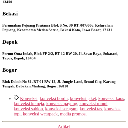
13450
Bekasi
Perumahan Pejuang Pratama Blok S No. 30 RT. 007/006, Kelurahan
Pejuang, Kecamatan Medan Satria, Bekasi Kota, Jawa Barat, 17131
Depok
Perum Oma Indah, Blok FF 2/2, RT 12 RW 20, Jl. Sawo Raya, Sukatani,
Tapos, Depok, 16454
Bogor
Blok Dukuh No 81, RT 01 RW 12, Jl. Jungle Land, Sentul City, Karang
Tengah, Babakan Madang, Bogor, 16810
Tags
Konveksi
,
konveksi bordir
,
konveksi jaket
,
konveksi kaos
,
konveksi kemeja
,
konveksi payung
,
konveksi rompi
,
konveksi sablon
,
konveksi seragam
,
konveksi tas
,
konveksi
topi
,
konveksi wearpack
,
media promosi
Categories
Artikel