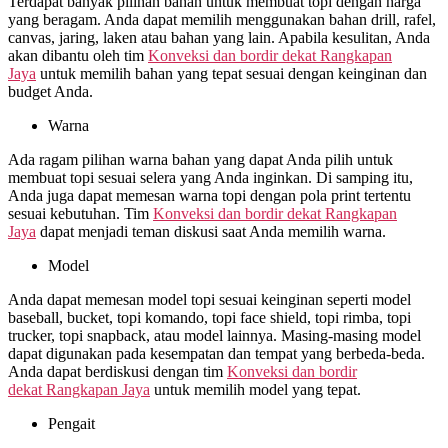
Terdapat banyak pilihan bahan untuk membuat topi dengan harga
yang beragam. Anda dapat memilih menggunakan bahan drill, rafel,
canvas, jaring, laken atau bahan yang lain. Apabila kesulitan, Anda
akan dibantu oleh tim
Konveksi dan bordir dekat
Rangkapan
Jaya
untuk memilih bahan yang tepat sesuai dengan keinginan dan
budget Anda.
Warna
Ada ragam pilihan warna bahan yang dapat Anda pilih untuk
membuat topi sesuai selera yang Anda inginkan. Di samping itu,
Anda juga dapat memesan warna topi dengan pola print tertentu
sesuai kebutuhan. Tim
Konveksi dan bordir dekat
Rangkapan
Jaya
dapat menjadi teman diskusi saat Anda memilih warna.
Model
Anda dapat memesan model topi sesuai keinginan seperti model
baseball, bucket, topi komando, topi face shield, topi rimba, topi
trucker, topi snapback, atau model lainnya. Masing-masing model
dapat digunakan pada kesempatan dan tempat yang berbeda-beda.
Anda dapat berdiskusi dengan tim
Konveksi dan bordir
dekat
Rangkapan Jaya
untuk memilih model yang tepat.
Pengait