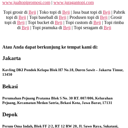
www.jualtopipromosi.com
|
www.juragantopi.com
Topi grosir di
Beji
| Toko topi di
Beji
| Jasa buat topi di
Beji
| Pabrik
topi di
Beji
| Topi baseball di
Beji
| Produsen topi di
Beji
| Grosir
topi di
Beji
| Topi bucket di
Beji
| Topi custom di
Beji
| Topi rimba
di
Beji
| Topi pramuka di
Beji
| Topi seragam di
Beji
Atau Anda dapat berkunjung ke tempat kami di:
Jakarta
Kavling DKI Pondok Kelapa Blok H7 No.18, Duren Sawit – Jakarta Timur,
13450
Bekasi
Perumahan Pejuang Pratama Blok S No. 30 RT. 007/006, Kelurahan
Pejuang, Kecamatan Medan Satria, Bekasi Kota, Jawa Barat, 17131
Depok
Perum Oma Indah, Blok FF 2/2, RT 12 RW 20, Jl. Sawo Raya, Sukatani,