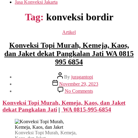
Jasa Konveksi Jakarta
Tag:
konveksi bordir
Categories
Artikel
Konveksi Topi Murah, Kemeja, Kaos,
dan Jaket dekat Pangkalan Jati WA 0815
995 6854
Post
By
juragantopi
author
Post
November 29, 2023
date
on
No Comments
Konveksi
Topi
Konveksi Topi Murah, Kemeja, Kaos, dan Jaket
Murah,
dekat
Pangkalan Jati
|
WA 0815-995-6854
Kemeja,
Kaos,
dan
Jaket
Konveksi Topi Murah, Kemeja,
dekat