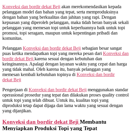
Konveksi dan bordir dekat
Beji
akan merekomendasikan kepada
pelanggan model dan bahan yang tepat, serta memproduksinya
dengan bahan yang berkualitas dan jahitan yang rapi. Dengan
kepuasan yang diperoleh pelanggan, maka tidah heran banyak sekali
pelanggan yang memesan topi untuk keperluannya baik untuk topi
promosi, topi seragam, maupun untuk kepentingan pribadi dan
komunitas.
Pelanggan
Konveksi dan bordir dekat
Beji
sebagian besar sangat
puas ketika mendapatkan topi yang mereka pesan dari
Konveksi dan
bordir dekat
Beji
karena sesuai dengan kebutuhan dan
keinginannya. Apalagi dengan layanan waktu yang cepat dan harga
yang tidak mahal. Oleh karena itu, banyak pelanggan yang
memesan kembali kebutuhan topinya di
Konveksi dan bordir
dekat
Beji
Pengerjaan di
Konveksi dan bordir dekat
Beji
menggunakan standar
operasional prosedur yang tepat dan dilakukan proses quality control
untuk topi yang telah dibuat. Untuk itu, kualitas topi yang
diproduksi tetap dapat dijaga dan lama waktu yang sesuai dengan
yang dijanjikan.
Konveksi dan bordir dekat
Beji
Membantu
Menyiapkan Produksi Topi yang Tepat