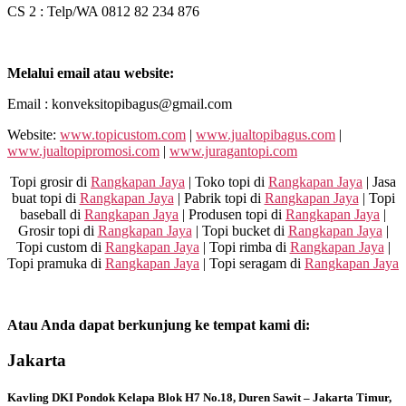
CS 2 : Telp/WA 0812 82 234 876
Melalui email atau website:
Email : konveksitopibagus@gmail.com
Website:
www.topicustom.com
|
www.jualtopibagus.com
|
www.jualtopipromosi.com
|
www.juragantopi.com
Topi grosir di
Rangkapan Jaya
| Toko topi di
Rangkapan Jaya
| Jasa
buat topi di
Rangkapan Jaya
| Pabrik topi di
Rangkapan Jaya
| Topi
baseball di
Rangkapan Jaya
| Produsen topi di
Rangkapan Jaya
|
Grosir topi di
Rangkapan Jaya
| Topi bucket di
Rangkapan Jaya
|
Topi custom di
Rangkapan Jaya
| Topi rimba di
Rangkapan Jaya
|
Topi pramuka di
Rangkapan Jaya
| Topi seragam di
Rangkapan Jaya
Atau Anda dapat berkunjung ke tempat kami di:
Jakarta
Kavling DKI Pondok Kelapa Blok H7 No.18, Duren Sawit – Jakarta Timur,