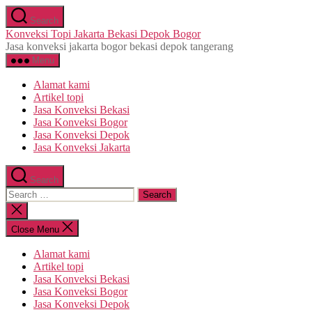
Skip
Search
to
Konveksi Topi Jakarta Bekasi Depok Bogor
the
Jasa konveksi jakarta bogor bekasi depok tangerang
content
Menu
Alamat kami
Artikel topi
Jasa Konveksi Bekasi
Jasa Konveksi Bogor
Jasa Konveksi Depok
Jasa Konveksi Jakarta
Search
Search
for:
Close
search
Close Menu
Alamat kami
Artikel topi
Jasa Konveksi Bekasi
Jasa Konveksi Bogor
Jasa Konveksi Depok