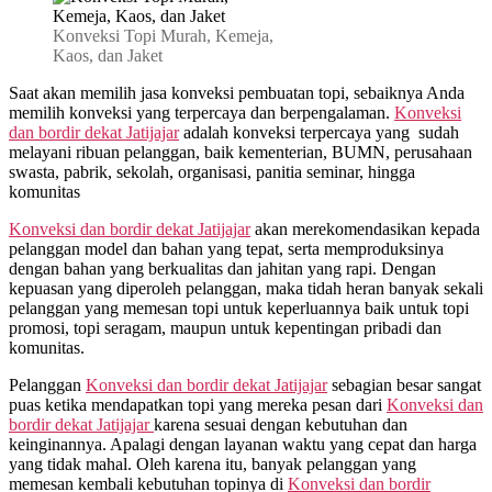
Jaket
Konveksi Topi Murah, Kemeja,
dekat
Kaos, dan Jaket
Jatijajar
WA
Saat akan memilih jasa konveksi pembuatan topi, sebaiknya Anda
0815
memilih konveksi yang terpercaya dan berpengalaman.
Konveksi
995
dan bordir dekat
Jatijajar
adalah konveksi terpercaya yang sudah
6854
melayani ribuan pelanggan, baik kementerian, BUMN, perusahaan
swasta, pabrik, sekolah, organisasi, panitia seminar, hingga
komunitas
Konveksi dan bordir dekat
Jatijajar
akan merekomendasikan kepada
pelanggan model dan bahan yang tepat, serta memproduksinya
dengan bahan yang berkualitas dan jahitan yang rapi. Dengan
kepuasan yang diperoleh pelanggan, maka tidah heran banyak sekali
pelanggan yang memesan topi untuk keperluannya baik untuk topi
promosi, topi seragam, maupun untuk kepentingan pribadi dan
komunitas.
Pelanggan
Konveksi dan bordir dekat
Jatijajar
sebagian besar sangat
puas ketika mendapatkan topi yang mereka pesan dari
Konveksi dan
bordir dekat
Jatijajar
karena sesuai dengan kebutuhan dan
keinginannya. Apalagi dengan layanan waktu yang cepat dan harga
yang tidak mahal. Oleh karena itu, banyak pelanggan yang
memesan kembali kebutuhan topinya di
Konveksi dan bordir