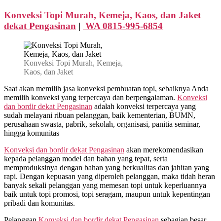
Konveksi
Topi
Konveksi Topi Murah, Kemeja, Kaos, dan Jaket
Murah,
dekat
Pengasinan
|
WA 0815-995-6854
Kemeja,
Kaos,
dan
Jaket
Konveksi Topi Murah, Kemeja,
dekat
Kaos, dan Jaket
Pengasinan
WA
Saat akan memilih jasa konveksi pembuatan topi, sebaiknya Anda
0815
memilih konveksi yang terpercaya dan berpengalaman.
Konveksi
995
dan bordir dekat
Pengasinan
adalah konveksi terpercaya yang
6854
sudah melayani ribuan pelanggan, baik kementerian, BUMN,
perusahaan swasta, pabrik, sekolah, organisasi, panitia seminar,
hingga komunitas
Konveksi dan bordir dekat
Pengasinan
akan merekomendasikan
kepada pelanggan model dan bahan yang tepat, serta
memproduksinya dengan bahan yang berkualitas dan jahitan yang
rapi. Dengan kepuasan yang diperoleh pelanggan, maka tidah heran
banyak sekali pelanggan yang memesan topi untuk keperluannya
baik untuk topi promosi, topi seragam, maupun untuk kepentingan
pribadi dan komunitas.
Pelanggan
Konveksi dan bordir dekat
Pengasinan
sebagian besar