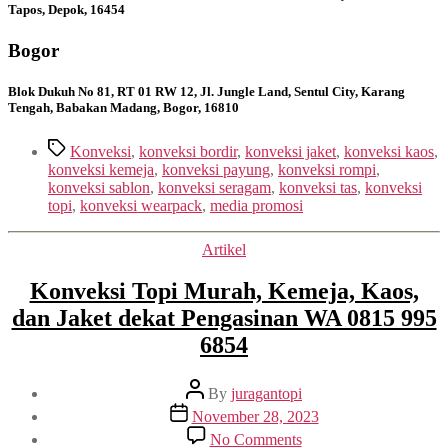
Tapos, Depok, 16454
Bogor
Blok Dukuh No 81, RT 01 RW 12, Jl. Jungle Land, Sentul City, Karang
Tengah, Babakan Madang, Bogor, 16810
Tags
Konveksi
,
konveksi bordir
,
konveksi jaket
,
konveksi kaos
,
konveksi kemeja
,
konveksi payung
,
konveksi rompi
,
konveksi sablon
,
konveksi seragam
,
konveksi tas
,
konveksi
topi
,
konveksi wearpack
,
media promosi
Categories
Artikel
Konveksi Topi Murah, Kemeja, Kaos,
dan Jaket dekat Pengasinan WA 0815 995
6854
Post
By
juragantopi
author
Post
November 28, 2023
date
on
No Comments