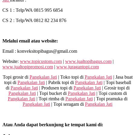
CS 1 : Telp/WA 0815 995 6854
CS 2 : Telp/WA 0812 82 234 876
Melalui email atau website:
Email : konveksitopibagus@gmail.com
Website:
www.topicustom.com
|
www.jualtopibagus.com
|
www.jualtopipromosi.com
|
www.juragantopi.com
Topi grosir di
Pangkalan Jati
| Toko topi di
Pangkalan Jati
| Jasa buat
topi di
Pangkalan Jati
| Pabrik topi di
Pangkalan Jati
| Topi baseball
di
Pangkalan Jati
| Produsen topi di
Pangkalan Jati
| Grosir topi di
Pangkalan Jati
| Topi bucket di
Pangkalan Jati
| Topi custom di
Pangkalan Jati
| Topi rimba di
Pangkalan Jati
| Topi pramuka di
Pangkalan Jati
| Topi seragam di
Pangkalan Jati
Atau Anda dapat berkunjung ke tempat kami di: