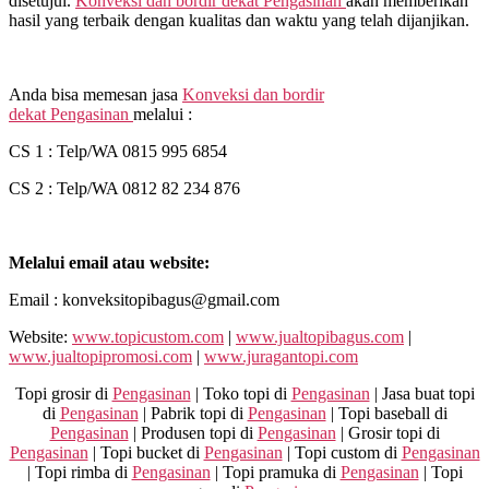
disetujui.
Konveksi dan bordir dekat
Pengasinan
akan memberikan
hasil yang terbaik dengan kualitas dan waktu yang telah dijanjikan.
Anda bisa memesan jasa
Konveksi dan bordir
dekat
Pengasinan
melalui :
CS 1 : Telp/WA 0815 995 6854
CS 2 : Telp/WA 0812 82 234 876
Melalui email atau website:
Email : konveksitopibagus@gmail.com
Website:
www.topicustom.com
|
www.jualtopibagus.com
|
www.jualtopipromosi.com
|
www.juragantopi.com
Topi grosir di
Pengasinan
| Toko topi di
Pengasinan
| Jasa buat topi
di
Pengasinan
| Pabrik topi di
Pengasinan
| Topi baseball di
Pengasinan
| Produsen topi di
Pengasinan
| Grosir topi di
Pengasinan
| Topi bucket di
Pengasinan
| Topi custom di
Pengasinan
| Topi rimba di
Pengasinan
| Topi pramuka di
Pengasinan
| Topi