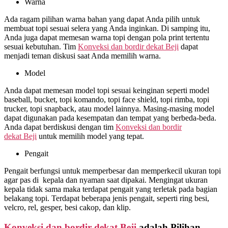
Warna
Ada ragam pilihan warna bahan yang dapat Anda pilih untuk
membuat topi sesuai selera yang Anda inginkan. Di samping itu,
Anda juga dapat memesan warna topi dengan pola print tertentu
sesuai kebutuhan. Tim
Konveksi dan bordir dekat
Beji
dapat
menjadi teman diskusi saat Anda memilih warna.
Model
Anda dapat memesan model topi sesuai keinginan seperti model
baseball, bucket, topi komando, topi face shield, topi rimba, topi
trucker, topi snapback, atau model lainnya. Masing-masing model
dapat digunakan pada kesempatan dan tempat yang berbeda-beda.
Anda dapat berdiskusi dengan tim
Konveksi dan bordir
dekat
Beji
untuk memilih model yang tepat.
Pengait
Pengait berfungsi untuk memperbesar dan memperkecil ukuran topi
agar pas di kepala dan nyaman saat dipakai. Mengingat ukuran
kepala tidak sama maka terdapat pengait yang terletak pada bagian
belakang topi. Terdapat beberapa jenis pengait, seperti ring besi,
velcro, rel, gesper, besi cakop, dan klip.
Konveksi dan bordir dekat
Beji
adalah Pilihan