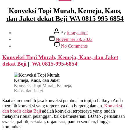
Konveksi Topi Murah, Kemeja, Kaos,
dan Jaket dekat Beji WA 0815 995 6854
Post
By
juragantopi
author
Post
November 28, 2023
date
on
No Comments
Konveksi
Topi
Konveksi Topi Murah, Kemeja, Kaos, dan Jaket
Murah,
dekat
Beji
|
WA 0815-995-6854
Kemeja,
Kaos,
dan
Jaket
Konveksi Topi Murah, Kemeja,
dekat
Kaos, dan Jaket
Beji
WA
Saat akan memilih jasa konveksi pembuatan topi, sebaiknya Anda
0815
memilih konveksi yang terpercaya dan berpengalaman.
Konveksi
995
dan bordir dekat
Beji
adalah konveksi terpercaya yang sudah
6854
melayani ribuan pelanggan, baik kementerian, BUMN, perusahaan
swasta, pabrik, sekolah, organisasi, panitia seminar, hingga
komunitas