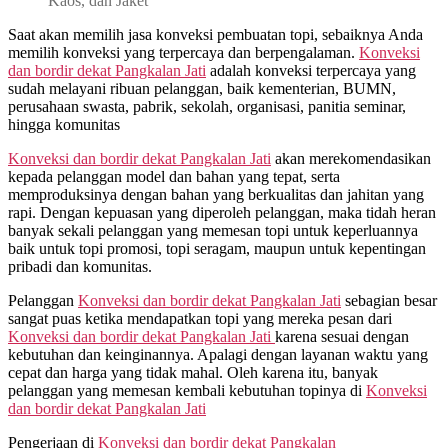
Kaos, dan Jaket
Pangkalan
Jati
Saat akan memilih jasa konveksi pembuatan topi, sebaiknya Anda
WA
memilih konveksi yang terpercaya dan berpengalaman.
Konveksi
0815
dan bordir dekat
Pangkalan Jati
adalah konveksi terpercaya yang
995
sudah melayani ribuan pelanggan, baik kementerian, BUMN,
6854
perusahaan swasta, pabrik, sekolah, organisasi, panitia seminar,
hingga komunitas
Konveksi dan bordir dekat
Pangkalan Jati
akan merekomendasikan
kepada pelanggan model dan bahan yang tepat, serta
memproduksinya dengan bahan yang berkualitas dan jahitan yang
rapi. Dengan kepuasan yang diperoleh pelanggan, maka tidah heran
banyak sekali pelanggan yang memesan topi untuk keperluannya
baik untuk topi promosi, topi seragam, maupun untuk kepentingan
pribadi dan komunitas.
Pelanggan
Konveksi dan bordir dekat
Pangkalan Jati
sebagian besar
sangat puas ketika mendapatkan topi yang mereka pesan dari
Konveksi dan bordir dekat
Pangkalan Jati
karena sesuai dengan
kebutuhan dan keinginannya. Apalagi dengan layanan waktu yang
cepat dan harga yang tidak mahal. Oleh karena itu, banyak
pelanggan yang memesan kembali kebutuhan topinya di
Konveksi
dan bordir dekat
Pangkalan Jati
Pengerjaan di
Konveksi dan bordir dekat
Pangkalan