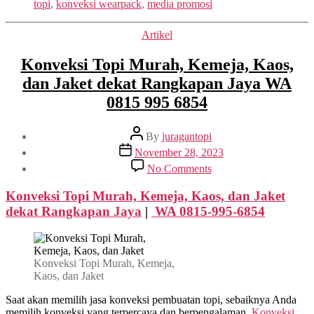
topi
,
konveksi wearpack
,
media promosi
Categories
Artikel
Konveksi Topi Murah, Kemeja, Kaos,
dan Jaket dekat Rangkapan Jaya WA
0815 995 6854
Post
By
juragantopi
author
Post
November 28, 2023
date
on
No Comments
Konveksi
Topi
Konveksi Topi Murah, Kemeja, Kaos, dan Jaket
Murah,
dekat
Rangkapan Jaya
|
WA 0815-995-6854
Kemeja,
Kaos,
dan
Jaket
Konveksi Topi Murah, Kemeja,
dekat
Kaos, dan Jaket
Rangkapan
Jaya
Saat akan memilih jasa konveksi pembuatan topi, sebaiknya Anda
WA
memilih konveksi yang terpercaya dan berpengalaman.
Konveksi