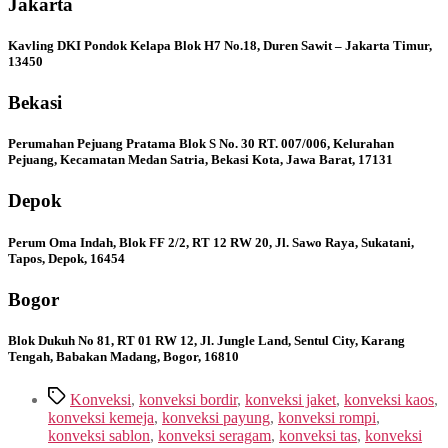
Jakarta
Kavling DKI Pondok Kelapa Blok H7 No.18, Duren Sawit – Jakarta Timur,
13450
Bekasi
Perumahan Pejuang Pratama Blok S No. 30 RT. 007/006, Kelurahan
Pejuang, Kecamatan Medan Satria, Bekasi Kota, Jawa Barat, 17131
Depok
Perum Oma Indah, Blok FF 2/2, RT 12 RW 20, Jl. Sawo Raya, Sukatani,
Tapos, Depok, 16454
Bogor
Blok Dukuh No 81, RT 01 RW 12, Jl. Jungle Land, Sentul City, Karang
Tengah, Babakan Madang, Bogor, 16810
Tags
Konveksi
,
konveksi bordir
,
konveksi jaket
,
konveksi kaos
,
konveksi kemeja
,
konveksi payung
,
konveksi rompi
,
konveksi sablon
,
konveksi seragam
,
konveksi tas
,
konveksi