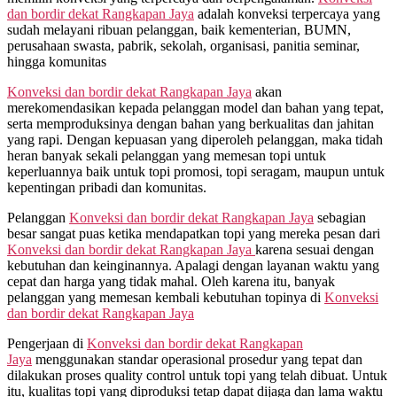
0815
dan bordir dekat
Rangkapan Jaya
adalah konveksi terpercaya yang
995
sudah melayani ribuan pelanggan, baik kementerian, BUMN,
6854
perusahaan swasta, pabrik, sekolah, organisasi, panitia seminar,
hingga komunitas
Konveksi dan bordir dekat
Rangkapan Jaya
akan
merekomendasikan kepada pelanggan model dan bahan yang tepat,
serta memproduksinya dengan bahan yang berkualitas dan jahitan
yang rapi. Dengan kepuasan yang diperoleh pelanggan, maka tidah
heran banyak sekali pelanggan yang memesan topi untuk
keperluannya baik untuk topi promosi, topi seragam, maupun untuk
kepentingan pribadi dan komunitas.
Pelanggan
Konveksi dan bordir dekat
Rangkapan Jaya
sebagian
besar sangat puas ketika mendapatkan topi yang mereka pesan dari
Konveksi dan bordir dekat
Rangkapan Jaya
karena sesuai dengan
kebutuhan dan keinginannya. Apalagi dengan layanan waktu yang
cepat dan harga yang tidak mahal. Oleh karena itu, banyak
pelanggan yang memesan kembali kebutuhan topinya di
Konveksi
dan bordir dekat
Rangkapan Jaya
Pengerjaan di
Konveksi dan bordir dekat
Rangkapan
Jaya
menggunakan standar operasional prosedur yang tepat dan
dilakukan proses quality control untuk topi yang telah dibuat. Untuk
itu, kualitas topi yang diproduksi tetap dapat dijaga dan lama waktu