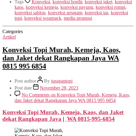
Tags
Konveksi
,
konveksi bordir
,
konveksi jaket
,
konveksi
kaos
,
konveksi kemeja
,
konveksi payung
,
konveksi rompi
,
konveksi sablon
,
konveksi seragam
,
konveksi tas
,
konveksi
topi
,
konveksi wearpack
,
media promosi
Categories
Artikel
Konveksi Topi Murah, Kemeja, Kaos,
dan Jaket dekat Rangkapan Jaya WA
0815 995 6854
Post author
By
juragantopi
Post date
November 28, 2023
No Comments
on Konveksi Topi Murah, Kemeja, Kaos,
dan Jaket dekat Rangkapan Jaya WA 0815 995 6854
Konveksi Topi Murah, Kemeja, Kaos, dan Jaket
dekat
Rangkapan Jaya
|
WA 0815-995-6854