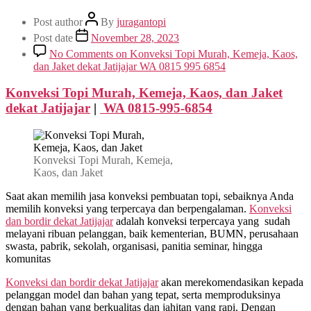
Post author
By
juragantopi
Post date
November 28, 2023
No Comments
on Konveksi Topi Murah, Kemeja, Kaos,
dan Jaket dekat Jatijajar WA 0815 995 6854
Konveksi Topi Murah, Kemeja, Kaos, dan Jaket
dekat
Jatijajar
|
WA 0815-995-6854
Konveksi Topi Murah, Kemeja,
Kaos, dan Jaket
Saat akan memilih jasa konveksi pembuatan topi, sebaiknya Anda
memilih konveksi yang terpercaya dan berpengalaman.
Konveksi
dan bordir dekat
Jatijajar
adalah konveksi terpercaya yang sudah
melayani ribuan pelanggan, baik kementerian, BUMN, perusahaan
swasta, pabrik, sekolah, organisasi, panitia seminar, hingga
komunitas
Konveksi dan bordir dekat
Jatijajar
akan merekomendasikan kepada
pelanggan model dan bahan yang tepat, serta memproduksinya
dengan bahan yang berkualitas dan jahitan yang rapi. Dengan