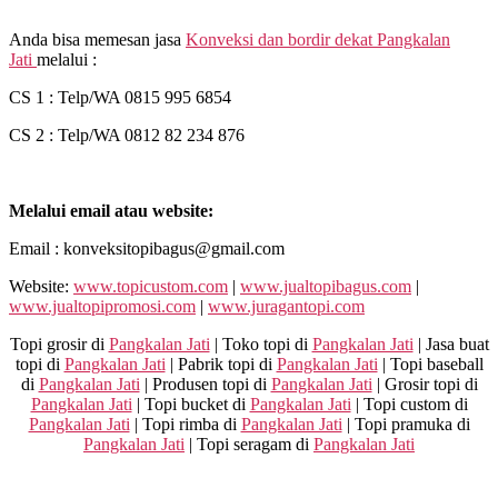
Anda bisa memesan jasa
Konveksi dan bordir dekat
Pangkalan
Jati
melalui :
CS 1 : Telp/WA 0815 995 6854
CS 2 : Telp/WA 0812 82 234 876
Melalui email atau website:
Email : konveksitopibagus@gmail.com
Website:
www.topicustom.com
|
www.jualtopibagus.com
|
www.jualtopipromosi.com
|
www.juragantopi.com
Topi grosir di
Pangkalan Jati
| Toko topi di
Pangkalan Jati
| Jasa buat
topi di
Pangkalan Jati
| Pabrik topi di
Pangkalan Jati
| Topi baseball
di
Pangkalan Jati
| Produsen topi di
Pangkalan Jati
| Grosir topi di
Pangkalan Jati
| Topi bucket di
Pangkalan Jati
| Topi custom di
Pangkalan Jati
| Topi rimba di
Pangkalan Jati
| Topi pramuka di
Pangkalan Jati
| Topi seragam di
Pangkalan Jati