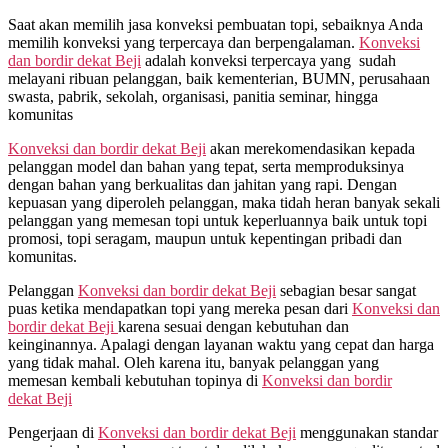
Saat akan memilih jasa konveksi pembuatan topi, sebaiknya Anda
memilih konveksi yang terpercaya dan berpengalaman.
Konveksi
dan bordir dekat
Beji
adalah konveksi terpercaya yang sudah
melayani ribuan pelanggan, baik kementerian, BUMN, perusahaan
swasta, pabrik, sekolah, organisasi, panitia seminar, hingga
komunitas
Konveksi dan bordir dekat
Beji
akan merekomendasikan kepada
pelanggan model dan bahan yang tepat, serta memproduksinya
dengan bahan yang berkualitas dan jahitan yang rapi. Dengan
kepuasan yang diperoleh pelanggan, maka tidah heran banyak sekali
pelanggan yang memesan topi untuk keperluannya baik untuk topi
promosi, topi seragam, maupun untuk kepentingan pribadi dan
komunitas.
Pelanggan
Konveksi dan bordir dekat
Beji
sebagian besar sangat
puas ketika mendapatkan topi yang mereka pesan dari
Konveksi dan
bordir dekat
Beji
karena sesuai dengan kebutuhan dan
keinginannya. Apalagi dengan layanan waktu yang cepat dan harga
yang tidak mahal. Oleh karena itu, banyak pelanggan yang
memesan kembali kebutuhan topinya di
Konveksi dan bordir
dekat
Beji
Pengerjaan di
Konveksi dan bordir dekat
Beji
menggunakan standar