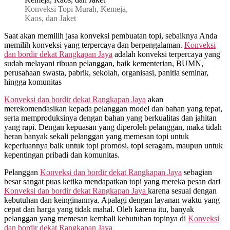
Konveksi Topi Murah, Kemeja,
Kaos, dan Jaket
Saat akan memilih jasa konveksi pembuatan topi, sebaiknya Anda
memilih konveksi yang terpercaya dan berpengalaman.
Konveksi
dan bordir dekat
Rangkapan Jaya
adalah konveksi terpercaya yang
sudah melayani ribuan pelanggan, baik kementerian, BUMN,
perusahaan swasta, pabrik, sekolah, organisasi, panitia seminar,
hingga komunitas
Konveksi dan bordir dekat
Rangkapan Jaya
akan
merekomendasikan kepada pelanggan model dan bahan yang tepat,
serta memproduksinya dengan bahan yang berkualitas dan jahitan
yang rapi. Dengan kepuasan yang diperoleh pelanggan, maka tidah
heran banyak sekali pelanggan yang memesan topi untuk
keperluannya baik untuk topi promosi, topi seragam, maupun untuk
kepentingan pribadi dan komunitas.
Pelanggan
Konveksi dan bordir dekat
Rangkapan Jaya
sebagian
besar sangat puas ketika mendapatkan topi yang mereka pesan dari
Konveksi dan bordir dekat
Rangkapan Jaya
karena sesuai dengan
kebutuhan dan keinginannya. Apalagi dengan layanan waktu yang
cepat dan harga yang tidak mahal. Oleh karena itu, banyak
pelanggan yang memesan kembali kebutuhan topinya di
Konveksi
dan bordir dekat
Rangkapan Jaya