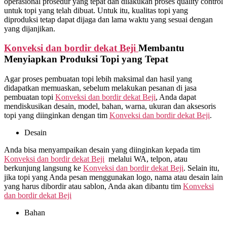
operasional prosedur yang tepat dan dilakukan proses quality control
untuk topi yang telah dibuat. Untuk itu, kualitas topi yang
diproduksi tetap dapat dijaga dan lama waktu yang sesuai dengan
yang dijanjikan.
Konveksi dan bordir dekat
Beji
Membantu
Menyiapkan Produksi Topi yang Tepat
Agar proses pembuatan topi lebih maksimal dan hasil yang
didapatkan memuaskan, sebelum melakukan pesanan di jasa
pembuatan topi
Konveksi dan bordir dekat
Beji
, Anda dapat
mendiskusikan desain, model, bahan, warna, ukuran dan aksesoris
topi yang diinginkan dengan tim
Konveksi dan bordir dekat
Beji
.
Desain
Anda bisa menyampaikan desain yang diinginkan kepada tim
Konveksi dan bordir dekat
Beji
melalui WA, telpon, atau
berkunjung langsung ke
Konveksi dan bordir dekat
Beji
. Selain itu,
jika topi yang Anda pesan menggunakan logo, nama atau desain lain
yang harus dibordir atau sablon, Anda akan dibantu tim
Konveksi
dan bordir dekat
Beji
Bahan