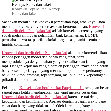
Konveksi Topi Murah, Kemeja,
Kaos, dan Jaket
Saat akan memilih jasa konveksi pembuatan topi, sebaiknya Anda
memilih konveksi yang terpercaya dan berpengalaman.
Konveksi
dan bordir dekat
Pangkalan Jati
adalah konveksi terpercaya yang
sudah melayani ribuan pelanggan, baik kementerian, BUMN,
perusahaan swasta, pabrik, sekolah, organisasi, panitia seminar,
hingga komunitas
Konveksi dan bordir dekat
Pangkalan Jati
akan merekomendasikan
kepada pelanggan model dan bahan yang tepat, serta
memproduksinya dengan bahan yang berkualitas dan jahitan yang
rapi. Dengan kepuasan yang diperoleh pelanggan, maka tidah heran
banyak sekali pelanggan yang memesan topi untuk keperluannya
baik untuk topi promosi, topi seragam, maupun untuk kepentingan
pribadi dan komunitas.
Pelanggan
Konveksi dan bordir dekat
Pangkalan Jati
sebagian besar
sangat puas ketika mendapatkan topi yang mereka pesan dari
Konveksi dan bordir dekat
Pangkalan Jati
karena sesuai dengan
kebutuhan dan keinginannya. Apalagi dengan layanan waktu yang
cepat dan harga yang tidak mahal. Oleh karena itu, banyak
pelanggan yang memesan kembali kebutuhan topinya di
Konveksi