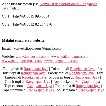
Anda bisa memesan jasa
Konveksi dan bordir dekat
Rangkapan
Jaya
melalui :
CS 1 : Telp/WA 0815 995 6854
CS 2 : Telp/WA 0812 82 234 876
Melalui email atau website:
Email : konveksitopibagus@gmail.com
Website:
www.topicustom.com
|
www.jualtopibagus.com
|
www.jualtopipromosi.com
|
www.juragantopi.com
Topi grosir di
Rangkapan Jaya
| Toko topi di
Rangkapan Jaya
| Jasa
buat topi di
Rangkapan Jaya
| Pabrik topi di
Rangkapan Jaya
| Topi
baseball di
Rangkapan Jaya
| Produsen topi di
Rangkapan Jaya
|
Grosir topi di
Rangkapan Jaya
| Topi bucket di
Rangkapan Jaya
|
Topi custom di
Rangkapan Jaya
| Topi rimba di
Rangkapan Jaya
|
Topi pramuka di
Rangkapan Jaya
| Topi seragam di
Rangkapan Jaya