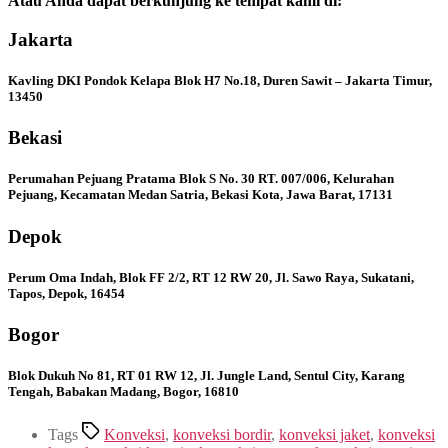
Atau Anda dapat berkunjung ke tempat kami di:
Jakarta
Kavling DKI Pondok Kelapa Blok H7 No.18, Duren Sawit – Jakarta Timur,
13450
Bekasi
Perumahan Pejuang Pratama Blok S No. 30 RT. 007/006, Kelurahan
Pejuang, Kecamatan Medan Satria, Bekasi Kota, Jawa Barat, 17131
Depok
Perum Oma Indah, Blok FF 2/2, RT 12 RW 20, Jl. Sawo Raya, Sukatani,
Tapos, Depok, 16454
Bogor
Blok Dukuh No 81, RT 01 RW 12, Jl. Jungle Land, Sentul City, Karang
Tengah, Babakan Madang, Bogor, 16810
Tags
Konveksi
,
konveksi bordir
,
konveksi jaket
,
konveksi