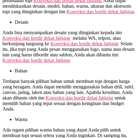
pembuatan topi
Konveksi dan bordir dekat
Jatijajar
, Anda dapat
mendiskusikan desain, model, bahan, warna, ukuran dan aksesoris
topi yang diinginkan dengan tim
Konveksi dan bordir dekat
Jatijajar
.
Desain
Anda bisa menyampaikan desain yang diinginkan kepada tim
Konveksi dan bordir dekat
Jatijajar
melalui WA, telpon, atau
berkunjung langsung ke
Konveksi dan bordir dekat
Jatijajar
. Selain
itu, jika topi yang Anda pesan menggunakan logo, nama atau desain
lain yang harus dibordir atau sablon, Anda akan dibantu tim
Konveksi dan bordir dekat
Jatijajar
Bahan
Terdapat banyak pilihan bahan untuk membuat topi dengan harga
yang beragam. Anda dapat memilih menggunakan bahan drill, rafel,
canvas, jaring, laken atau bahan yang lain. Apabila kesulitan, Anda
akan dibantu oleh tim
Konveksi dan bordir dekat
Jatijajar
untuk
memilih bahan yang tepat sesuai dengan keinginan dan budget
Anda.
Warna
Ada ragam pilihan warna bahan yang dapat Anda pilih untuk
membuat topi sesuai selera yang Anda inginkan. Di samping itu,