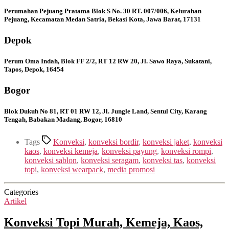
Perumahan Pejuang Pratama Blok S No. 30 RT. 007/006, Kelurahan
Pejuang, Kecamatan Medan Satria, Bekasi Kota, Jawa Barat, 17131
Depok
Perum Oma Indah, Blok FF 2/2, RT 12 RW 20, Jl. Sawo Raya, Sukatani,
Tapos, Depok, 16454
Bogor
Blok Dukuh No 81, RT 01 RW 12, Jl. Jungle Land, Sentul City, Karang
Tengah, Babakan Madang, Bogor, 16810
Tags
Konveksi
,
konveksi bordir
,
konveksi jaket
,
konveksi
kaos
,
konveksi kemeja
,
konveksi payung
,
konveksi rompi
,
konveksi sablon
,
konveksi seragam
,
konveksi tas
,
konveksi
topi
,
konveksi wearpack
,
media promosi
Categories
Artikel
Konveksi Topi Murah, Kemeja, Kaos,