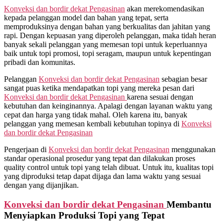
Konveksi dan bordir dekat
Pengasinan
akan merekomendasikan
kepada pelanggan model dan bahan yang tepat, serta
memproduksinya dengan bahan yang berkualitas dan jahitan yang
rapi. Dengan kepuasan yang diperoleh pelanggan, maka tidah heran
banyak sekali pelanggan yang memesan topi untuk keperluannya
baik untuk topi promosi, topi seragam, maupun untuk kepentingan
pribadi dan komunitas.
Pelanggan
Konveksi dan bordir dekat
Pengasinan
sebagian besar
sangat puas ketika mendapatkan topi yang mereka pesan dari
Konveksi dan bordir dekat
Pengasinan
karena sesuai dengan
kebutuhan dan keinginannya. Apalagi dengan layanan waktu yang
cepat dan harga yang tidak mahal. Oleh karena itu, banyak
pelanggan yang memesan kembali kebutuhan topinya di
Konveksi
dan bordir dekat
Pengasinan
Pengerjaan di
Konveksi dan bordir dekat
Pengasinan
menggunakan
standar operasional prosedur yang tepat dan dilakukan proses
quality control untuk topi yang telah dibuat. Untuk itu, kualitas topi
yang diproduksi tetap dapat dijaga dan lama waktu yang sesuai
dengan yang dijanjikan.
Konveksi dan bordir dekat
Pengasinan
Membantu
Menyiapkan Produksi Topi yang Tepat