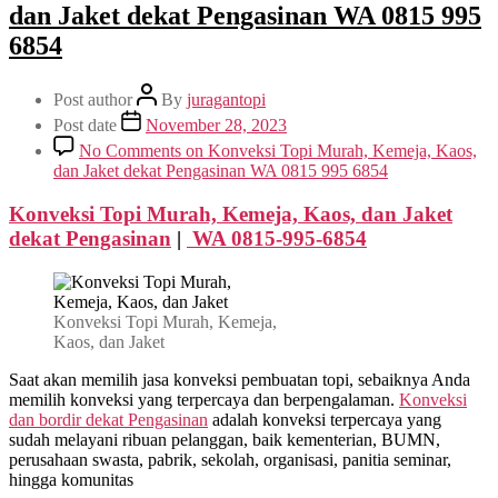
dan Jaket dekat Pengasinan WA 0815 995
6854
Post author
By
juragantopi
Post date
November 28, 2023
No Comments
on Konveksi Topi Murah, Kemeja, Kaos,
dan Jaket dekat Pengasinan WA 0815 995 6854
Konveksi Topi Murah, Kemeja, Kaos, dan Jaket
dekat
Pengasinan
|
WA 0815-995-6854
Konveksi Topi Murah, Kemeja,
Kaos, dan Jaket
Saat akan memilih jasa konveksi pembuatan topi, sebaiknya Anda
memilih konveksi yang terpercaya dan berpengalaman.
Konveksi
dan bordir dekat
Pengasinan
adalah konveksi terpercaya yang
sudah melayani ribuan pelanggan, baik kementerian, BUMN,
perusahaan swasta, pabrik, sekolah, organisasi, panitia seminar,
hingga komunitas