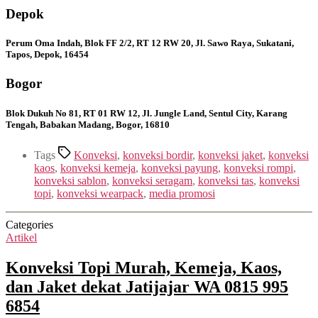
Depok
Perum Oma Indah, Blok FF 2/2, RT 12 RW 20, Jl. Sawo Raya, Sukatani,
Tapos, Depok, 16454
Bogor
Blok Dukuh No 81, RT 01 RW 12, Jl. Jungle Land, Sentul City, Karang
Tengah, Babakan Madang, Bogor, 16810
Tags
Konveksi
,
konveksi bordir
,
konveksi jaket
,
konveksi
kaos
,
konveksi kemeja
,
konveksi payung
,
konveksi rompi
,
konveksi sablon
,
konveksi seragam
,
konveksi tas
,
konveksi
topi
,
konveksi wearpack
,
media promosi
Categories
Artikel
Konveksi Topi Murah, Kemeja, Kaos,
dan Jaket dekat Jatijajar WA 0815 995
6854