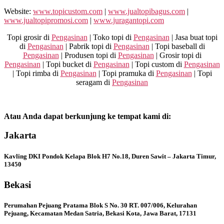
Website:
www.topicustom.com
|
www.jualtopibagus.com
|
www.jualtopipromosi.com
|
www.juragantopi.com
Topi grosir di
Pengasinan
| Toko topi di
Pengasinan
| Jasa buat topi
di
Pengasinan
| Pabrik topi di
Pengasinan
| Topi baseball di
Pengasinan
| Produsen topi di
Pengasinan
| Grosir topi di
Pengasinan
| Topi bucket di
Pengasinan
| Topi custom di
Pengasinan
| Topi rimba di
Pengasinan
| Topi pramuka di
Pengasinan
| Topi
seragam di
Pengasinan
Atau Anda dapat berkunjung ke tempat kami di:
Jakarta
Kavling DKI Pondok Kelapa Blok H7 No.18, Duren Sawit – Jakarta Timur,
13450
Bekasi
Perumahan Pejuang Pratama Blok S No. 30 RT. 007/006, Kelurahan
Pejuang, Kecamatan Medan Satria, Bekasi Kota, Jawa Barat, 17131