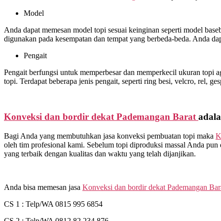
Model
Anda dapat memesan model topi sesuai keinginan seperti model basebal
digunakan pada kesempatan dan tempat yang berbeda-beda. Anda dap
Pengait
Pengait berfungsi untuk memperbesar dan memperkecil ukuran topi ag
topi. Terdapat beberapa jenis pengait, seperti ring besi, velcro, rel, ge
Konveksi dan bordir dekat
Pademangan Barat
adala
Bagi Anda yang membutuhkan jasa konveksi pembuatan topi maka
K
oleh tim profesional kami. Sebelum topi diproduksi massal Anda pun 
yang terbaik dengan kualitas dan waktu yang telah dijanjikan.
Anda bisa memesan jasa
Konveksi dan bordir dekat
Pademangan Bar
CS 1 : Telp/WA 0815 995 6854
CS 2 : Telp/WA 0812 82 234 876