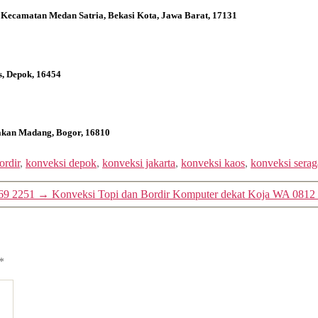
 Kecamatan Medan Satria, Bekasi Kota, Jawa Barat, 17131
s, Depok, 16454
bakan Madang, Bogor, 16810
ordir
,
konveksi depok
,
konveksi jakarta
,
konveksi kaos
,
konveksi sera
69 2251
→
Konveksi Topi dan Bordir Komputer dekat Koja WA 0812
*