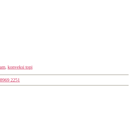
gam
,
konveksi topi
 8969 2251