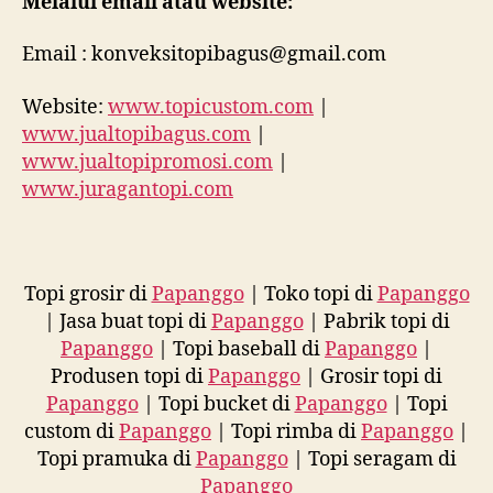
Melalui email atau website:
Email : konveksitopibagus@gmail.com
Website:
www.topicustom.com
|
www.jualtopibagus.com
|
www.jualtopipromosi.com
|
www.juragantopi.com
Topi grosir di
Papanggo
| Toko topi di
Papanggo
| Jasa buat topi di
Papanggo
| Pabrik topi di
Papanggo
| Topi baseball di
Papanggo
|
Produsen topi di
Papanggo
| Grosir topi di
Papanggo
| Topi bucket di
Papanggo
| Topi
custom di
Papanggo
| Topi rimba di
Papanggo
|
Topi pramuka di
Papanggo
| Topi seragam di
Papanggo