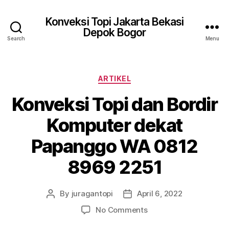
Konveksi Topi Jakarta Bekasi
Depok Bogor
Search
Menu
Categories
ARTIKEL
Konveksi Topi dan Bordir
Komputer dekat
Papanggo WA 0812
8969 2251
By
juragantopi
April 6, 2022
Post
Post
author
date
on
No Comments
Konveksi