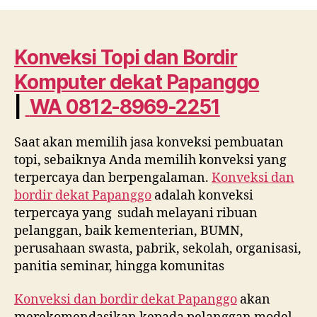
Topi
dan
Bordir
Komputer
Konveksi Topi dan Bordir
dekat
Komputer dekat
Papanggo
Papanggo
WA
|
WA 0812-8969-2251
0812
8969
Saat akan memilih jasa konveksi pembuatan
2251
topi, sebaiknya Anda memilih konveksi yang
terpercaya dan berpengalaman.
Konveksi dan
bordir dekat
Papanggo
adalah konveksi
terpercaya yang sudah melayani ribuan
pelanggan, baik kementerian, BUMN,
perusahaan swasta, pabrik, sekolah, organisasi,
panitia seminar, hingga komunitas
Konveksi dan bordir dekat
Papanggo
akan