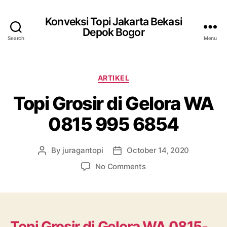
Konveksi Topi Jakarta Bekasi
Depok Bogor
Search
Menu
Categories
ARTIKEL
Topi Grosir di Gelora WA
0815 995 6854
By
juragantopi
October 14, 2020
Post
Post
author
date
on
No Comments
Topi
Grosir
di
Gelora
WA
Topi Grosir
di
Gelora
WA 0815-