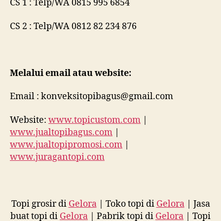
CS 1 : Telp/WA 0815 995 6854
CS 2 : Telp/WA 0812 82 234 876
Melalui email atau website:
Email : konveksitopibagus@gmail.com
Website:
www.topicustom.com
|
www.jualtopibagus.com
|
www.jualtopipromosi.com
|
www.juragantopi.com
Topi grosir di
Gelora
| Toko topi di
Gelora
| Jasa
buat topi di
Gelora
| Pabrik topi di
Gelora
| Topi