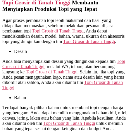
Topi Grosir di
Tanah Tinggi
Membantu
Menyiapkan Produksi Topi yang Tepat
Agar proses pembuatan topi lebih maksimal dan hasil yang
didapatkan memuaskan, sebelum melakukan pesanan di jasa
pembuatan topi
Topi Grosir di
Tanah Tinggi
, Anda dapat
mendiskusikan desain, model, bahan, warna, ukuran dan aksesoris
topi yang diinginkan dengan tim
Topi Grosir di
Tanah Tinggi
.
Desain
Anda bisa menyampaikan desain yang diinginkan kepada tim
Topi
Grosir di
Tanah Tinggi
melalui WA, telpon, atau berkunjung
langsung ke
Topi Grosir di
Tanah Tinggi
. Selain itu, jika topi yang
Anda pesan menggunakan logo, nama atau desain lain yang harus
dibordir atau sablon, Anda akan dibantu tim
Topi Grosir di
Tanah
Tinggi
Bahan
Terdapat banyak pilihan bahan untuk membuat topi dengan harga
yang beragam. Anda dapat memilih menggunakan bahan drill, rafel,
canvas, jaring, laken atau bahan yang lain. Apabila kesulitan, Anda
akan dibantu oleh tim
Topi Grosir di
Tanah Tinggi
untuk memilih
bahan yang tepat sesuai dengan keinginan dan budget Anda.