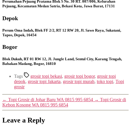
Perumahan Pejuang Pratama Blok S No. 30 RT. 007/006, Kelurahan
Pejuang, Kecamatan Medan Satria, Bekasi Kota, Jawa Barat, 17131
Depok
Perum Oma Indah, Blok FF 2/2, RT 12 RW 20, Jl. Sawo Raya, Sukatani,
Tapos, Depok, 16454
Bogor
Blok Dukuh, RT 01 RW 12, Jl. Jungle Land, Sentul City, Karang Tengah,
Babakan Madang, Bogor, 16810
Tags
grosir topi bekasi
,
grosir topi bogor
,
grosir topi
depok
,
grosir topi Jakarta
,
grosir topi murah
,
toko topi
,
Topi
grosir
←
Topi Grosir di Johar Baru WA 0815 995 6854
→
Topi Grosir di
Kebon Kosong WA 0815 995 6854
Leave a Reply