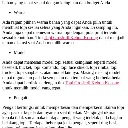
bahan yang tepat sesuai dengan keinginan dan budget Anda.
Warna
Ada ragam pilihan warna bahan yang dapat Anda pilih untuk
membuat topi sesuai selera yang Anda inginkan. Di samping itu,
Anda juga dapat memesan warna topi dengan pola print tertentu
sesuai kebutuhan. Tim
Topi Grosir di
Kebon Kosong
dapat menjadi
teman diskusi saat Anda memilih warna.
Model
Anda dapat memesan model topi sesuai keinginan seperti model
baseball, bucket, topi komando, topi face shield, topi rimba, topi
trucker, topi snapback, atau model lainnya. Masing-masing model
dapat digunakan pada kesempatan dan tempat yang berbeda-beda.
Anda dapat berdiskusi dengan tim
Topi Grosir di
Kebon Kosong
untuk memilih model yang tepat.
Pengait
Pengait berfungsi untuk memperbesar dan memperkecil ukuran topi
agar pas di kepala dan nyaman saat dipakai. Mengingat ukuran
kepala tidak sama maka terdapat pengait yang terletak pada bagian
belakang topi. Terdapat beberapa jenis pengait, seperti ring besi,
velcro, rel, gesper, besi cakop, dan klip.