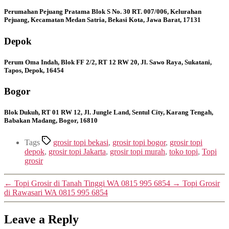
Perumahan Pejuang Pratama Blok S No. 30 RT. 007/006, Kelurahan
Pejuang, Kecamatan Medan Satria, Bekasi Kota, Jawa Barat, 17131
Depok
Perum Oma Indah, Blok FF 2/2, RT 12 RW 20, Jl. Sawo Raya, Sukatani,
Tapos, Depok, 16454
Bogor
Blok Dukuh, RT 01 RW 12, Jl. Jungle Land, Sentul City, Karang Tengah,
Babakan Madang, Bogor, 16810
Tags
grosir topi bekasi
,
grosir topi bogor
,
grosir topi
depok
,
grosir topi Jakarta
,
grosir topi murah
,
toko topi
,
Topi
grosir
←
Topi Grosir di Tanah Tinggi WA 0815 995 6854
→
Topi Grosir
di Rawasari WA 0815 995 6854
Leave a Reply