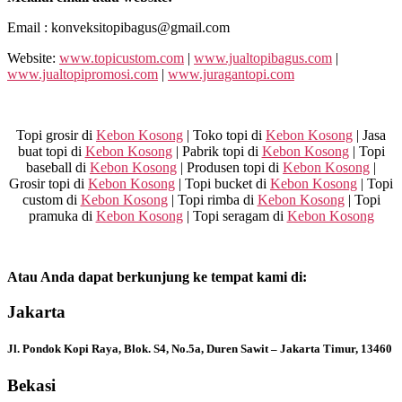
Email : konveksitopibagus@gmail.com
Website:
www.topicustom.com
|
www.jualtopibagus.com
|
www.jualtopipromosi.com
|
www.juragantopi.com
Topi grosir di
Kebon Kosong
| Toko topi di
Kebon Kosong
| Jasa
buat topi di
Kebon Kosong
| Pabrik topi di
Kebon Kosong
| Topi
baseball di
Kebon Kosong
| Produsen topi di
Kebon Kosong
|
Grosir topi di
Kebon Kosong
| Topi bucket di
Kebon Kosong
| Topi
custom di
Kebon Kosong
| Topi rimba di
Kebon Kosong
| Topi
pramuka di
Kebon Kosong
| Topi seragam di
Kebon Kosong
Atau Anda dapat berkunjung ke tempat kami di:
Jakarta
Jl. Pondok Kopi Raya, Blok. S4, No.5a, Duren Sawit – Jakarta Timur, 13460
Bekasi