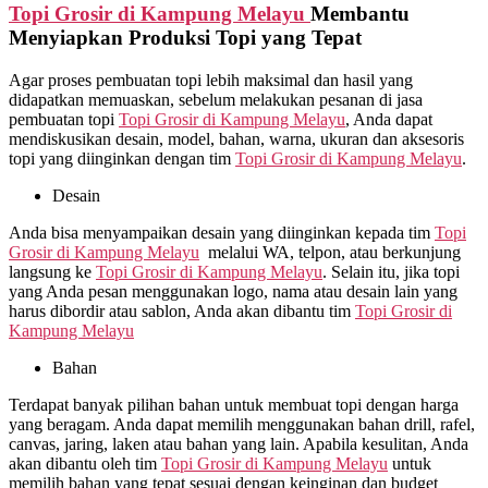
Topi Grosir di
Kampung Melayu
Membantu
Menyiapkan Produksi Topi yang Tepat
Agar proses pembuatan topi lebih maksimal dan hasil yang
didapatkan memuaskan, sebelum melakukan pesanan di jasa
pembuatan topi
Topi Grosir di
Kampung Melayu
, Anda dapat
mendiskusikan desain, model, bahan, warna, ukuran dan aksesoris
topi yang diinginkan dengan tim
Topi Grosir di
Kampung Melayu
.
Desain
Anda bisa menyampaikan desain yang diinginkan kepada tim
Topi
Grosir di
Kampung Melayu
melalui WA, telpon, atau berkunjung
langsung ke
Topi Grosir di
Kampung Melayu
. Selain itu, jika topi
yang Anda pesan menggunakan logo, nama atau desain lain yang
harus dibordir atau sablon, Anda akan dibantu tim
Topi Grosir di
Kampung Melayu
Bahan
Terdapat banyak pilihan bahan untuk membuat topi dengan harga
yang beragam. Anda dapat memilih menggunakan bahan drill, rafel,
canvas, jaring, laken atau bahan yang lain. Apabila kesulitan, Anda
akan dibantu oleh tim
Topi Grosir di
Kampung Melayu
untuk
memilih bahan yang tepat sesuai dengan keinginan dan budget