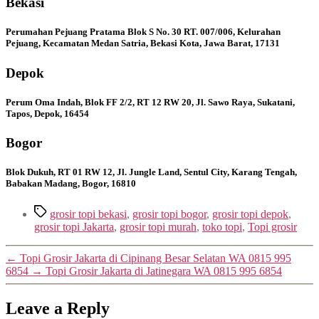
Bekasi
Perumahan Pejuang Pratama Blok S No. 30 RT. 007/006, Kelurahan
Pejuang, Kecamatan Medan Satria, Bekasi Kota, Jawa Barat, 17131
Depok
Perum Oma Indah, Blok FF 2/2, RT 12 RW 20, Jl. Sawo Raya, Sukatani,
Tapos, Depok, 16454
Bogor
Blok Dukuh, RT 01 RW 12, Jl. Jungle Land, Sentul City, Karang Tengah,
Babakan Madang, Bogor, 16810
Tags
grosir topi bekasi
,
grosir topi bogor
,
grosir topi depok
,
grosir topi Jakarta
,
grosir topi murah
,
toko topi
,
Topi grosir
←
Topi Grosir Jakarta di Cipinang Besar Selatan WA 0815 995
6854
→
Topi Grosir Jakarta di Jatinegara WA 0815 995 6854
Leave a Reply