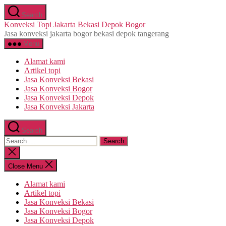
Skip
Search
to
Konveksi Topi Jakarta Bekasi Depok Bogor
the
Jasa konveksi jakarta bogor bekasi depok tangerang
content
Menu
Alamat kami
Artikel topi
Jasa Konveksi Bekasi
Jasa Konveksi Bogor
Jasa Konveksi Depok
Jasa Konveksi Jakarta
Search
Search
for:
Close
search
Close Menu
Alamat kami
Artikel topi
Jasa Konveksi Bekasi
Jasa Konveksi Bogor
Jasa Konveksi Depok