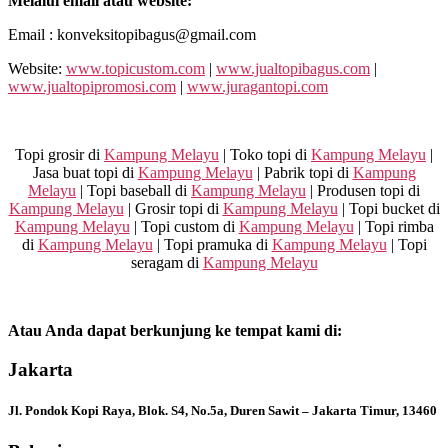
Melalui email atau website:
Email : konveksitopibagus@gmail.com
Website:
www.topicustom.com
|
www.jualtopibagus.com
|
www.jualtopipromosi.com
|
www.juragantopi.com
Topi grosir di
Kampung Melayu
| Toko topi di
Kampung Melayu
|
Jasa buat topi di
Kampung Melayu
| Pabrik topi di
Kampung
Melayu
| Topi baseball di
Kampung Melayu
| Produsen topi di
Kampung Melayu
| Grosir topi di
Kampung Melayu
| Topi bucket di
Kampung Melayu
| Topi custom di
Kampung Melayu
| Topi rimba
di
Kampung Melayu
| Topi pramuka di
Kampung Melayu
| Topi
seragam di
Kampung Melayu
Atau Anda dapat berkunjung ke tempat kami di:
Jakarta
Jl. Pondok Kopi Raya, Blok. S4, No.5a, Duren Sawit – Jakarta Timur, 13460