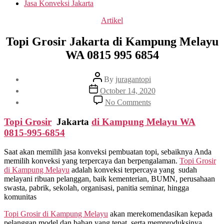
Jasa Konveksi Jakarta
Categories
Artikel
Topi Grosir Jakarta di Kampung Melayu
WA 0815 995 6854
Post
By
juragantopi
author
Post
October 14, 2020
date
on
No Comments
Topi
Grosir
Topi Grosir
Jakarta
di
Kampung Melayu
WA
Jakarta
0815-995-6854
di
Kampung
Saat akan memilih jasa konveksi pembuatan topi, sebaiknya Anda
Melayu
memilih konveksi yang terpercaya dan berpengalaman.
Topi Grosir
WA
di
Kampung Melayu
adalah konveksi terpercaya yang sudah
0815
melayani ribuan pelanggan, baik kementerian, BUMN, perusahaan
995
swasta, pabrik, sekolah, organisasi, panitia seminar, hingga
6854
komunitas
Topi Grosir di
Kampung Melayu
akan merekomendasikan kepada
pelanggan model dan bahan yang tepat, serta memproduksinya