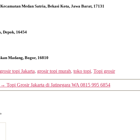
 Kecamatan Medan Satria, Bekasi Kota, Jawa Barat, 17131
s, Depok, 16454
bakan Madang, Bogor, 16810
grosir topi Jakarta
,
grosir topi murah
,
toko topi
,
Topi grosir
→
Topi Grosir Jakarta di Jatinegara WA 0815 995 6854
*