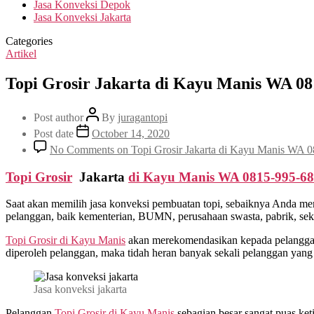
Jasa Konveksi Depok
Jasa Konveksi Jakarta
Categories
Artikel
Topi Grosir Jakarta di Kayu Manis WA 08
Post author
By
juragantopi
Post date
October 14, 2020
No Comments
on Topi Grosir Jakarta di Kayu Manis WA 
Topi Grosir
Jakarta
di
Kayu Manis
WA 0815-995-6
Saat akan memilih jasa konveksi pembuatan topi, sebaiknya Anda me
pelanggan, baik kementerian, BUMN, perusahaan swasta, pabrik, sekol
Topi Grosir di
Kayu Manis
akan merekomendasikan kepada pelanggan 
diperoleh pelanggan, maka tidah heran banyak sekali pelanggan yang
Jasa konveksi jakarta
Pelanggan
Topi Grosir di
Kayu Manis
sebagian besar sangat puas ke