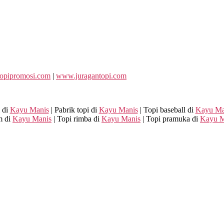
opipromosi.com
|
www.juragantopi.com
i di
Kayu Manis
| Pabrik topi di
Kayu Manis
| Topi baseball di
Kayu Ma
m di
Kayu Manis
| Topi rimba di
Kayu Manis
| Topi pramuka di
Kayu M