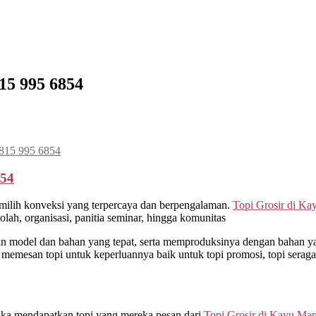
15 995 6854
0815 995 6854
854
milih konveksi yang terpercaya dan berpengalaman.
Topi Grosir di
Kay
ah, organisasi, panitia seminar, hingga komunitas
model dan bahan yang tepat, serta memproduksinya dengan bahan yan
 memesan topi untuk keperluannya baik untuk topi promosi, topi sera
tika mendapatkan topi yang mereka pesan dari
Topi Grosir di
Kayu Man