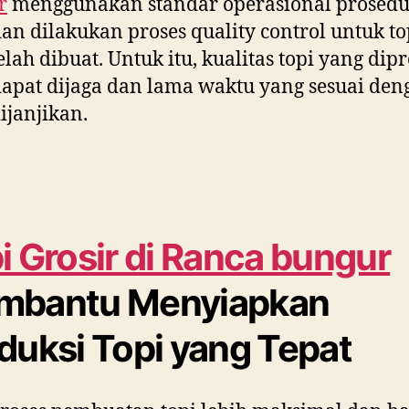
r
menggunakan standar operasional prosedu
dan dilakukan proses quality control untuk to
elah dibuat. Untuk itu, kualitas topi yang dip
dapat dijaga dan lama waktu yang sesuai den
ijanjikan.
i Grosir di
Ranca bungur
mbantu Menyiapkan
duksi Topi yang Tepat