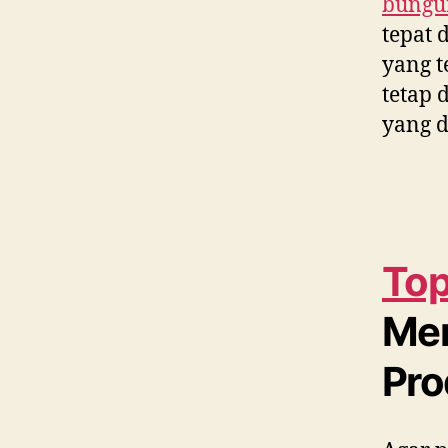
bungu
tepat 
yang t
tetap 
yang d
Top
Me
Pro