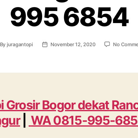
995 6854
By
juragantopi
November 12, 2020
No Comme
st
Post
thor
date
i Grosir Bogor dekat
Ran
gur
|
WA 0815-995-68