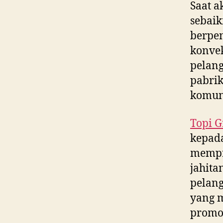
Saat a
sebaik
berpe
konvek
pelang
pabrik
komun
Topi G
kepada
mempr
jahita
pelang
yang m
promos