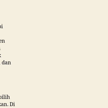
pi
ken
n
k
n dan
ilih
an. Di