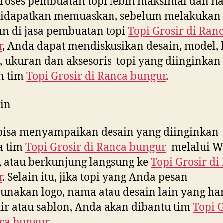
roses pembuatan topi lebih maksimal dan ha
didapatkan memuaskan, sebelum melakukan
n di jasa pembuatan topi
Topi Grosir di
Ran
r
, Anda dapat mendiskusikan desain, model,
 ukuran dan aksesoris topi yang diinginkan
n tim
Topi Grosir di
Ranca bungur
.
in
bisa menyampaikan desain yang diinginkan
a tim
Topi Grosir di
Ranca bungur
melalui W
, atau berkunjung langsung ke
Topi Grosir di
r
. Selain itu, jika topi yang Anda pesan
nakan logo, nama atau desain lain yang ha
ir atau sablon, Anda akan dibantu tim
Topi 
ca bungur