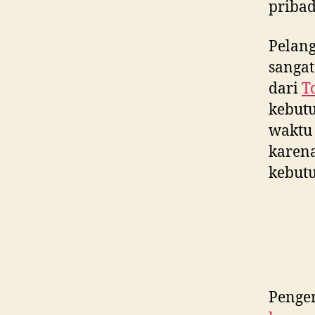
pribad
Pelan
sangat
dari
T
kebut
waktu 
karen
kebutu
Penger