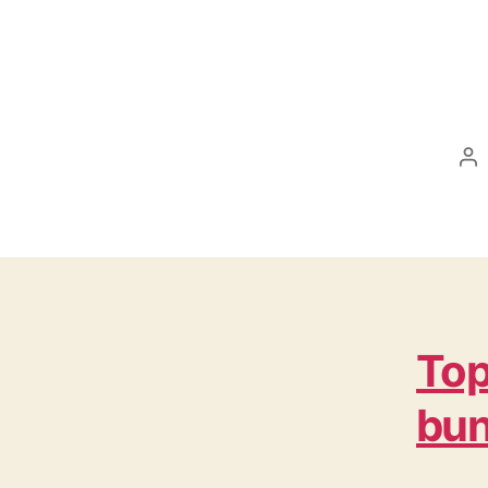
Po
au
Top
bun