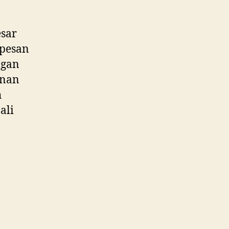
sar
 pesan
ngan
anan
h
ali