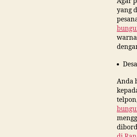
Agar p
yang 
pesana
bungu
warna,
denga
Desa
Anda 
kepad
telpon
bungu
menggu
dibord
di
Ran