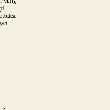
r yang
pi
roduksi
gan