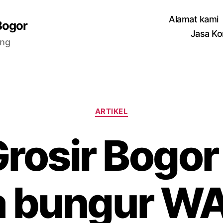
Alamat kami
Bogor
Jasa Ko
ang
Categories
ARTIKEL
Grosir Bogor
 bungur W