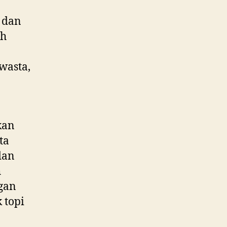
 dan
ah
wasta,
kan
ta
dan
h
gan
 topi