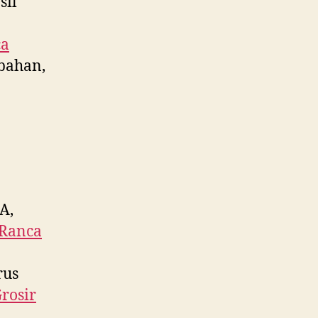
sil
ca
 bahan,
A,
Ranca
rus
Grosir