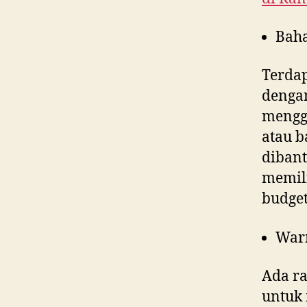
Bah
Terdap
denga
menggu
atau b
dibant
memili
budget
War
Ada ra
untuk 