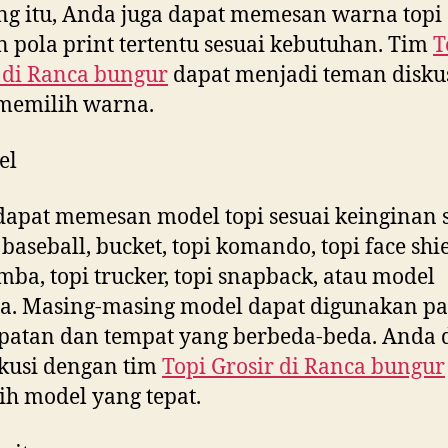
g itu, Anda juga dapat memesan warna topi
 pola print tertentu sesuai kebutuhan. Tim
T
 di
Ranca bungur
dapat menjadi teman diskus
memilih warna.
el
apat memesan model topi sesuai keinginan s
baseball, bucket, topi komando, topi face shie
imba, topi trucker, topi snapback, atau model
a. Masing-masing model dapat digunakan p
patan dan tempat yang berbeda-beda. Anda 
kusi dengan tim
Topi Grosir di
Ranca bungur
h model yang tepat.