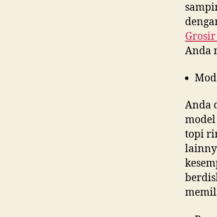
sampin
dengan
Grosir
Anda 
Mod
Anda d
model 
topi r
lainny
kesem
berdis
memili