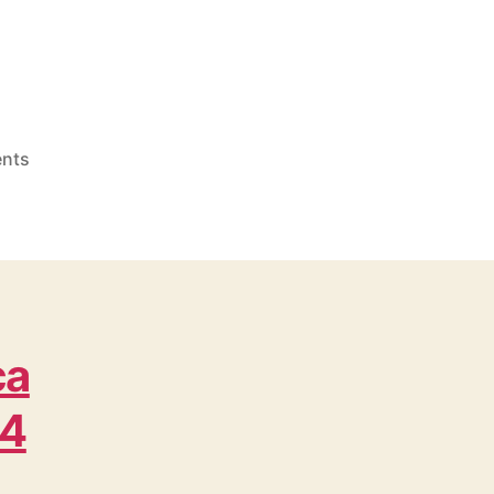
on
nts
Topi
Grosir
Bogor
dekat
Ranca
bungur
WA
ca
0815
995
54
6854