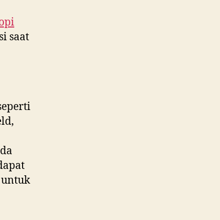
opi
i saat
eperti
ld,
ada
dapat
untuk