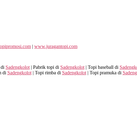
opipromosi.com
|
www.juragantopi.com
 di
Sadengkolot
| Pabrik topi di
Sadengkolot
| Topi baseball di
Sadengk
m di
Sadengkolot
| Topi rimba di
Sadengkolot
| Topi pramuka di
Sadeng