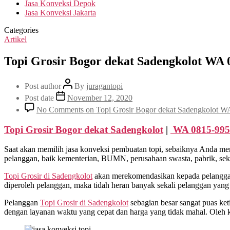
Jasa Konveksi Depok
Jasa Konveksi Jakarta
Categories
Artikel
Topi Grosir Bogor dekat Sadengkolot WA 
Post author
By
juragantopi
Post date
November 12, 2020
No Comments
on Topi Grosir Bogor dekat Sadengkolot W
Topi Grosir Bogor dekat
Sadengkolot
|
WA 0815-995
Saat akan memilih jasa konveksi pembuatan topi, sebaiknya Anda me
pelanggan, baik kementerian, BUMN, perusahaan swasta, pabrik, sekol
Topi Grosir di
Sadengkolot
akan merekomendasikan kepada pelanggan 
diperoleh pelanggan, maka tidah heran banyak sekali pelanggan yang
Pelanggan
Topi Grosir di
Sadengkolot
sebagian besar sangat puas ke
dengan layanan waktu yang cepat dan harga yang tidak mahal. Oleh 