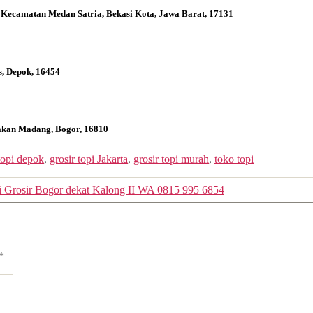
 Kecamatan Medan Satria, Bekasi Kota, Jawa Barat, 17131
s, Depok, 16454
bakan Madang, Bogor, 16810
 topi depok
,
grosir topi Jakarta
,
grosir topi murah
,
toko topi
i Grosir Bogor dekat Kalong II WA 0815 995 6854
*