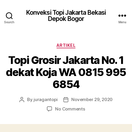
Konveksi Topi Jakarta Bekasi
Depok Bogor
Search
Menu
Categories
ARTIKEL
Topi Grosir Jakarta No. 1
dekat Koja WA 0815 995
6854
By
juragantopi
November 29, 2020
Post
Post
author
date
on
No Comments
Topi
Grosir
Jakarta