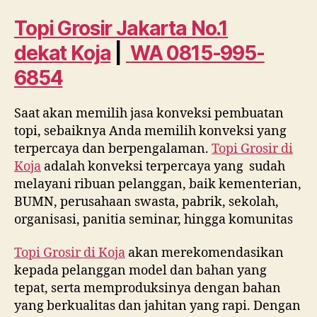
No.
1
Topi Grosir Jakarta No.1
dekat
dekat
Koja
|
WA 0815-995-
Koja
WA
6854
0815
995
Saat akan memilih jasa konveksi pembuatan
6854
topi, sebaiknya Anda memilih konveksi yang
terpercaya dan berpengalaman.
Topi Grosir di
Koja
adalah konveksi terpercaya yang sudah
melayani ribuan pelanggan, baik kementerian,
BUMN, perusahaan swasta, pabrik, sekolah,
organisasi, panitia seminar, hingga komunitas
Topi Grosir di
Koja
akan merekomendasikan
kepada pelanggan model dan bahan yang
tepat, serta memproduksinya dengan bahan
yang berkualitas dan jahitan yang rapi. Dengan