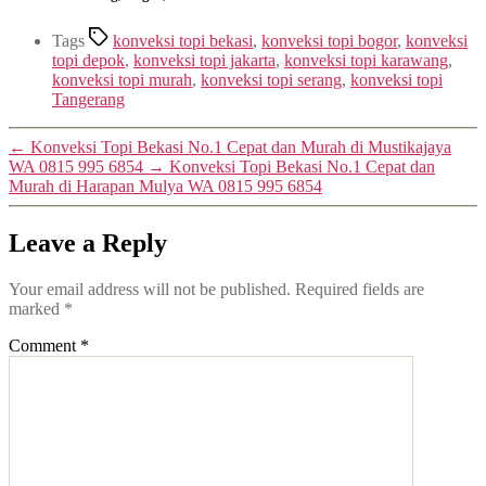
Tags
konveksi topi bekasi
,
konveksi topi bogor
,
konveksi
topi depok
,
konveksi topi jakarta
,
konveksi topi karawang
,
konveksi topi murah
,
konveksi topi serang
,
konveksi topi
Tangerang
←
Konveksi Topi Bekasi No.1 Cepat dan Murah di Mustikajaya
WA 0815 995 6854
→
Konveksi Topi Bekasi No.1 Cepat dan
Murah di Harapan Mulya WA 0815 995 6854
Leave a Reply
Your email address will not be published.
Required fields are
marked
*
Comment
*