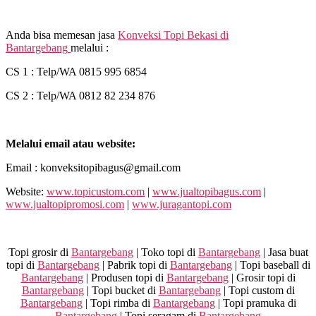
Anda bisa memesan jasa
Konveksi Topi Bekasi di
Bantargebang
melalui :
CS 1 : Telp/WA 0815 995 6854
CS 2 : Telp/WA 0812 82 234 876
Melalui email atau website:
Email : konveksitopibagus@gmail.com
Website:
www.topicustom.com
|
www.jualtopibagus.com
|
www.jualtopipromosi.com
|
www.juragantopi.com
Topi grosir di
Bantargebang
| Toko topi di
Bantargebang
| Jasa buat
topi di
Bantargebang
| Pabrik topi di
Bantargebang
| Topi baseball di
Bantargebang
| Produsen topi di
Bantargebang
| Grosir topi di
Bantargebang
| Topi bucket di
Bantargebang
| Topi custom di
Bantargebang
| Topi rimba di
Bantargebang
| Topi pramuka di
Bantargebang
| Topi seragam di
Bantargebang