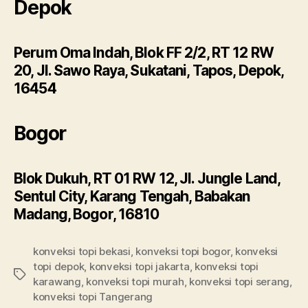
Depok
Perum Oma Indah, Blok FF 2/2, RT 12 RW
20, Jl. Sawo Raya, Sukatani, Tapos, Depok,
16454
Bogor
Blok Dukuh, RT 01 RW 12, Jl. Jungle Land,
Sentul City, Karang Tengah, Babakan
Madang, Bogor, 16810
konveksi topi bekasi
,
konveksi topi bogor
,
konveksi
topi depok
,
konveksi topi jakarta
,
konveksi topi
Tags
karawang
,
konveksi topi murah
,
konveksi topi serang
,
konveksi topi Tangerang