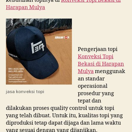
kebutuhan topinya di
Konveksi Topi Bekasi di
Harapan Mulya
Pengerjaan topi
Konveksi Topi
Bekasi di
Harapan
Mulya
menggunak
an standar
operasional
jasa konveksi topi
prosedur yang
tepat dan
dilakukan proses quality control untuk topi
yang telah dibuat. Untuk itu, kualitas topi yang
diproduksi tetap dapat dijaga dan lama waktu
yang sesuai dengan yang dijanjikan.