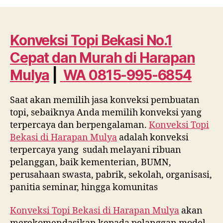
Topi
Bekasi
No.1
Cepat
Konveksi Topi Bekasi No.1
dan
Cepat dan Murah di
Harapan
Murah
di
Mulya
|
WA 0815-995-6854
Harapan
Mulya
Saat akan memilih jasa konveksi pembuatan
WA
topi, sebaiknya Anda memilih konveksi yang
0815
995
terpercaya dan berpengalaman.
Konveksi Topi
6854
Bekasi di
Harapan Mulya
adalah konveksi
terpercaya yang sudah melayani ribuan
pelanggan, baik kementerian, BUMN,
perusahaan swasta, pabrik, sekolah, organisasi,
panitia seminar, hingga komunitas
Konveksi Topi Bekasi di
Harapan Mulya
akan