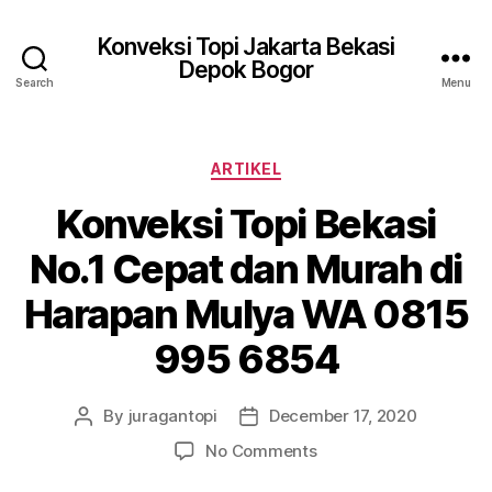
Konveksi Topi Jakarta Bekasi
Depok Bogor
Search
Menu
Categories
ARTIKEL
Konveksi Topi Bekasi
No.1 Cepat dan Murah di
Harapan Mulya WA 0815
995 6854
By
juragantopi
December 17, 2020
Post
Post
author
date
on
No Comments
Konveksi