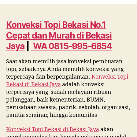
Topi
Bekasi
No.1
Cepat
Konveksi Topi Bekasi No.1
dan
Cepat dan Murah di
Bekasi
Murah
di
Jaya
|
WA 0815-995-6854
Bekasi
Jaya
Saat akan memilih jasa konveksi pembuatan
WA
topi, sebaiknya Anda memilih konveksi yang
0815
995
terpercaya dan berpengalaman.
Konveksi Topi
6854
Bekasi di
Bekasi Jaya
adalah konveksi
terpercaya yang sudah melayani ribuan
pelanggan, baik kementerian, BUMN,
perusahaan swasta, pabrik, sekolah, organisasi,
panitia seminar, hingga komunitas
Konveksi Topi Bekasi di
Bekasi Jaya
akan