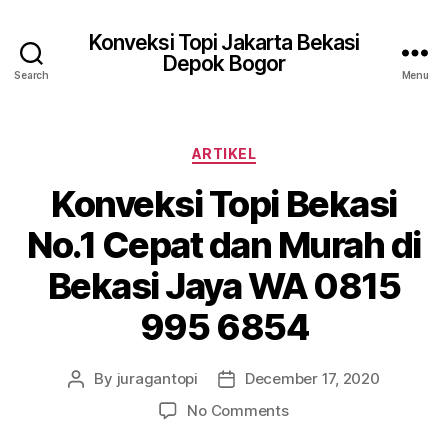
Konveksi Topi Jakarta Bekasi
Depok Bogor
Search
Menu
Categories
ARTIKEL
Konveksi Topi Bekasi
No.1 Cepat dan Murah di
Bekasi Jaya WA 0815
995 6854
By
juragantopi
December 17, 2020
Post
Post
author
date
on
No Comments
Konveksi