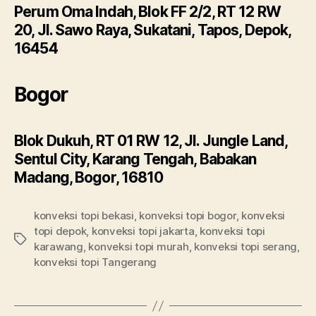
Perum Oma Indah, Blok FF 2/2, RT 12 RW
20, Jl. Sawo Raya, Sukatani, Tapos, Depok,
16454
Bogor
Blok Dukuh, RT 01 RW 12, Jl. Jungle Land,
Sentul City, Karang Tengah, Babakan
Madang, Bogor, 16810
konveksi topi bekasi
,
konveksi topi bogor
,
konveksi
topi depok
,
konveksi topi jakarta
,
konveksi topi
Tags
karawang
,
konveksi topi murah
,
konveksi topi serang
,
konveksi topi Tangerang