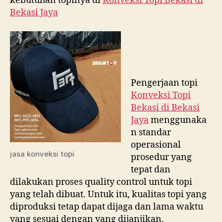
kebutuhan topinya di
Konveksi Topi Bekasi di
Bekasi Jaya
Pengerjaan topi
Konveksi Topi
Bekasi di
Bekasi
Jaya
menggunaka
n standar
operasional
jasa konveksi topi
prosedur yang
tepat dan
dilakukan proses quality control untuk topi
yang telah dibuat. Untuk itu, kualitas topi yang
diproduksi tetap dapat dijaga dan lama waktu
yang sesuai dengan yang dijanjikan.