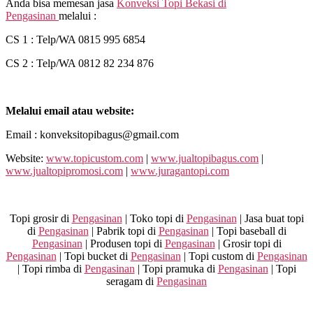
Anda bisa memesan jasa
Konveksi Topi Bekasi di
Pengasinan
melalui :
CS 1 : Telp/WA 0815 995 6854
CS 2 : Telp/WA 0812 82 234 876
Melalui email atau website:
Email : konveksitopibagus@gmail.com
Website:
www.topicustom.com
|
www.jualtopibagus.com
|
www.jualtopipromosi.com
|
www.juragantopi.com
Topi grosir di
Pengasinan
| Toko topi di
Pengasinan
| Jasa buat topi
di
Pengasinan
| Pabrik topi di
Pengasinan
| Topi baseball di
Pengasinan
| Produsen topi di
Pengasinan
| Grosir topi di
Pengasinan
| Topi bucket di
Pengasinan
| Topi custom di
Pengasinan
| Topi rimba di
Pengasinan
| Topi pramuka di
Pengasinan
| Topi
seragam di
Pengasinan