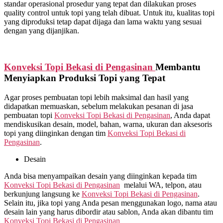
standar operasional prosedur yang tepat dan dilakukan proses
quality control untuk topi yang telah dibuat. Untuk itu, kualitas topi
yang diproduksi tetap dapat dijaga dan lama waktu yang sesuai
dengan yang dijanjikan.
Konveksi Topi Bekasi di
Pengasinan
Membantu
Menyiapkan Produksi Topi yang Tepat
Agar proses pembuatan topi lebih maksimal dan hasil yang
didapatkan memuaskan, sebelum melakukan pesanan di jasa
pembuatan topi
Konveksi Topi Bekasi di
Pengasinan
, Anda dapat
mendiskusikan desain, model, bahan, warna, ukuran dan aksesoris
topi yang diinginkan dengan tim
Konveksi Topi Bekasi di
Pengasinan
.
Desain
Anda bisa menyampaikan desain yang diinginkan kepada tim
Konveksi Topi Bekasi di
Pengasinan
melalui WA, telpon, atau
berkunjung langsung ke
Konveksi Topi Bekasi di
Pengasinan
.
Selain itu, jika topi yang Anda pesan menggunakan logo, nama atau
desain lain yang harus dibordir atau sablon, Anda akan dibantu tim
Konveksi Topi Bekasi di
Pengasinan