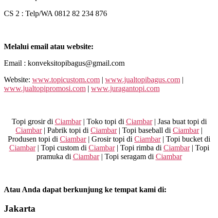
CS 2 : Telp/WA 0812 82 234 876
Melalui email atau website:
Email : konveksitopibagus@gmail.com
Website:
www.topicustom.com
|
www.jualtopibagus.com
|
www.jualtopipromosi.com
|
www.juragantopi.com
Topi grosir di
Ciambar
| Toko topi di
Ciambar
| Jasa buat topi di
Ciambar
| Pabrik topi di
Ciambar
| Topi baseball di
Ciambar
|
Produsen topi di
Ciambar
| Grosir topi di
Ciambar
| Topi bucket di
Ciambar
| Topi custom di
Ciambar
| Topi rimba di
Ciambar
| Topi
pramuka di
Ciambar
| Topi seragam di
Ciambar
Atau Anda dapat berkunjung ke tempat kami di:
Jakarta