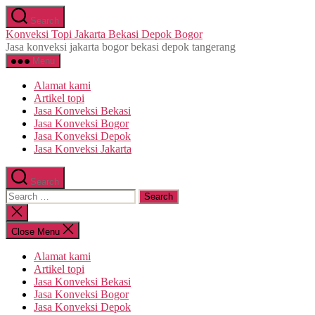
Skip
Search
to
Konveksi Topi Jakarta Bekasi Depok Bogor
the
Jasa konveksi jakarta bogor bekasi depok tangerang
content
Menu
Alamat kami
Artikel topi
Jasa Konveksi Bekasi
Jasa Konveksi Bogor
Jasa Konveksi Depok
Jasa Konveksi Jakarta
Search
Search
for:
Close
search
Close Menu
Alamat kami
Artikel topi
Jasa Konveksi Bekasi
Jasa Konveksi Bogor
Jasa Konveksi Depok