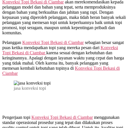
Konveksi Topi Bekasi di
Ciambar
akan merekomendasikan kepada
995
pelanggan model dan bahan yang tepat, serta memproduksinya
6854
dengan bahan yang berkualitas dan jahitan yang rapi. Dengan
kepuasan yang diperoleh pelanggan, maka tidah heran banyak sekali
pelanggan yang memesan topi untuk keperluannya baik untuk topi
promosi, topi seragam, maupun untuk kepentingan pribadi dan
komunitas.
Pelanggan
Konveksi Topi Bekasi di
Ciambar
sebagian besar sangat
puas ketika mendapatkan topi yang mereka pesan dari
Konveksi
Topi Bekasi di
Ciambar
karena sesuai dengan kebutuhan dan
keinginannya. Apalagi dengan layanan waktu yang cepat dan harga
yang tidak mahal. Oleh karena itu, banyak pelanggan yang
memesan kembali kebutuhan topinya di
Konveksi Topi Bekasi di
Ciambar
jasa konveksi topi
Pengerjaan topi
Konveksi Topi Bekasi di
Ciambar
menggunakan
standar operasional prosedur yang tepat dan dilakukan proses
quality control untuk topi yang telah dibuat. Untuk itu, kualitas topi