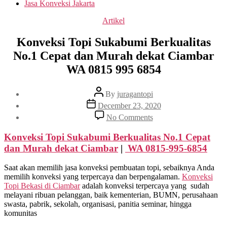
Jasa Konveksi Jakarta
Categories
Artikel
Konveksi Topi Sukabumi Berkualitas
No.1 Cepat dan Murah dekat Ciambar
WA 0815 995 6854
Post
By
juragantopi
author
Post
December 23, 2020
date
on
No Comments
Konveksi
Topi
Konveksi Topi Sukabumi Berkualitas No.1 Cepat
Sukabumi
dan Murah dekat
Ciambar
|
WA 0815-995-6854
Berkualitas
No.1
Saat akan memilih jasa konveksi pembuatan topi, sebaiknya Anda
Cepat
memilih konveksi yang terpercaya dan berpengalaman.
Konveksi
dan
Topi Bekasi di
Ciambar
adalah konveksi terpercaya yang sudah
Murah
melayani ribuan pelanggan, baik kementerian, BUMN, perusahaan
dekat
swasta, pabrik, sekolah, organisasi, panitia seminar, hingga
Ciambar
komunitas
WA
0815