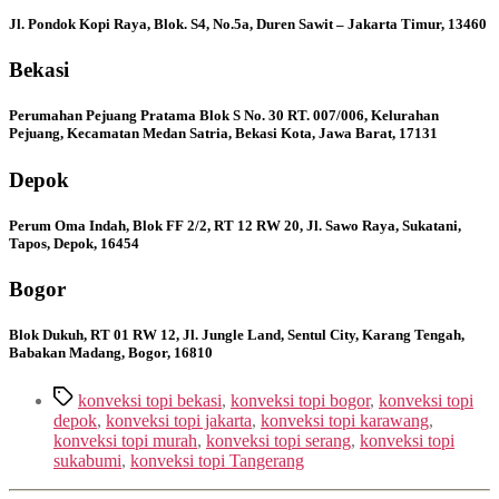
Jl. Pondok Kopi Raya, Blok. S4, No.5a, Duren Sawit – Jakarta Timur, 13460
Bekasi
Perumahan Pejuang Pratama Blok S No. 30 RT. 007/006, Kelurahan
Pejuang, Kecamatan Medan Satria, Bekasi Kota, Jawa Barat, 17131
Depok
Perum Oma Indah, Blok FF 2/2, RT 12 RW 20, Jl. Sawo Raya, Sukatani,
Tapos, Depok, 16454
Bogor
Blok Dukuh, RT 01 RW 12, Jl. Jungle Land, Sentul City, Karang Tengah,
Babakan Madang, Bogor, 16810
Tags
konveksi topi bekasi
,
konveksi topi bogor
,
konveksi topi
depok
,
konveksi topi jakarta
,
konveksi topi karawang
,
konveksi topi murah
,
konveksi topi serang
,
konveksi topi
sukabumi
,
konveksi topi Tangerang