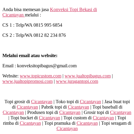
Anda bisa memesan jasa
Konveksi Topi Bekasi di
Cicantayan
melalui :
CS 1 : Telp/WA 0815 995 6854
CS 2 : Telp/WA 0812 82 234 876
Melalui email atau website:
Email : konveksitopibagus@gmail.com
Website:
www.topicustom.com
|
www.jualtopibagus.com
|
www.jualtopipromosi.com
|
www.juragantopi.com
Topi grosir di
Cicantayan
| Toko topi di
Cicantayan
| Jasa buat topi
di
Cicantayan
| Pabrik topi di
Cicantayan
| Topi baseball di
Cicantayan
| Produsen topi di
Cicantayan
| Grosir topi di
Cicantayan
| Topi bucket di
Cicantayan
| Topi custom di
Cicantayan
| Topi
rimba di
Cicantayan
| Topi pramuka di
Cicantayan
| Topi seragam di
Cicantayan