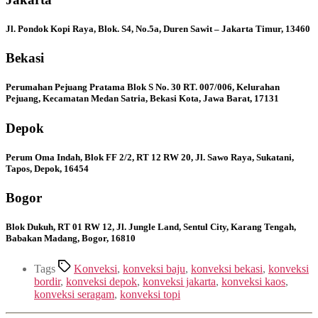
Jl. Pondok Kopi Raya, Blok. S4, No.5a, Duren Sawit – Jakarta Timur, 13460
Bekasi
Perumahan Pejuang Pratama Blok S No. 30 RT. 007/006, Kelurahan
Pejuang, Kecamatan Medan Satria, Bekasi Kota, Jawa Barat, 17131
Depok
Perum Oma Indah, Blok FF 2/2, RT 12 RW 20, Jl. Sawo Raya, Sukatani,
Tapos, Depok, 16454
Bogor
Blok Dukuh, RT 01 RW 12, Jl. Jungle Land, Sentul City, Karang Tengah,
Babakan Madang, Bogor, 16810
Tags
Konveksi
,
konveksi baju
,
konveksi bekasi
,
konveksi
bordir
,
konveksi depok
,
konveksi jakarta
,
konveksi kaos
,
konveksi seragam
,
konveksi topi