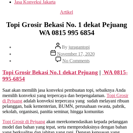
Jasa Konveksi Jakarta
Categories
Artikel
Topi Grosir Bekasi No. 1 dekat Pejuang
WA 0815 995 6854
Post
By
juragantopi
author
Post
November 17, 2020
date
on
No Comments
Topi
Grosir
Topi Grosir Bekasi No.1 dekat
Pejuang
|
WA 0815-
Bekasi
995-6854
No.
1
Saat akan memilih jasa konveksi pembuatan topi, sebaiknya Anda
dekat
memilih konveksi yang terpercaya dan berpengalaman.
Topi Grosir
Pejuang
di
Pejuang
adalah konveksi terpercaya yang sudah melayani ribuan
WA
pelanggan, baik kementerian, BUMN, perusahaan swasta, pabrik,
0815
sekolah, organisasi, panitia seminar, hingga komunitas
995
6854
Topi Grosir di
Pejuang
akan merekomendasikan kepada pelanggan
model dan bahan yang tepat, serta memproduksinya dengan bahan
yang berkualitas dan jahitan yang rapi. Dengan kepuasan yang