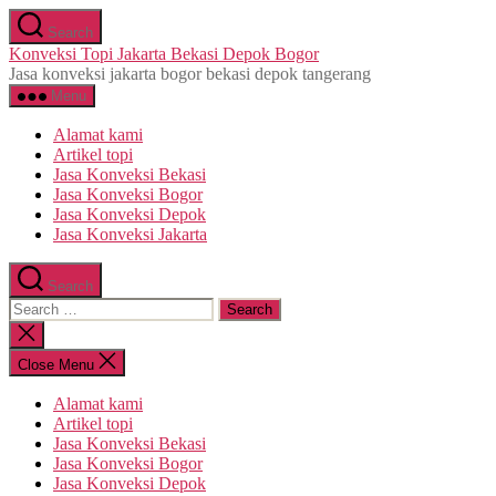
Skip
Search
to
Konveksi Topi Jakarta Bekasi Depok Bogor
the
Jasa konveksi jakarta bogor bekasi depok tangerang
content
Menu
Alamat kami
Artikel topi
Jasa Konveksi Bekasi
Jasa Konveksi Bogor
Jasa Konveksi Depok
Jasa Konveksi Jakarta
Search
Search
for:
Close
search
Close Menu
Alamat kami
Artikel topi
Jasa Konveksi Bekasi
Jasa Konveksi Bogor
Jasa Konveksi Depok