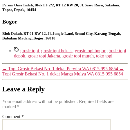
Perum Oma Indah, Blok FF 2/2, RT 12 RW 20, Jl. Sawo Raya, Sukatani,
Tapos, Depok, 16454
Bogor
Blok Dukuh, RT 01 RW 12, Jl. Jungle Land, Sentul City, Karang Tengah,
Babakan Madang, Bogor, 16810
Tags
grosir topi
,
grosir topi bekasi
,
grosir topi bogor
,
grosir topi
depok
,
grosir topi Jakarta
,
grosir topi murah
,
toko topi
←
Topi Grosir Bekasi No. 1 dekat Perwira WA 0815 995 6854
→
Topi Grosir Bekasi No. 1 dekat Marga Mulya WA 0815 995 6854
Leave a Reply
Your email address will not be published.
Required fields are
marked
*
Comment
*