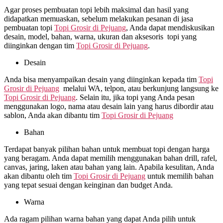
Agar proses pembuatan topi lebih maksimal dan hasil yang
didapatkan memuaskan, sebelum melakukan pesanan di jasa
pembuatan topi
Topi Grosir di
Pejuang
, Anda dapat mendiskusikan
desain, model, bahan, warna, ukuran dan aksesoris topi yang
diinginkan dengan tim
Topi Grosir di
Pejuang
.
Desain
Anda bisa menyampaikan desain yang diinginkan kepada tim
Topi
Grosir di
Pejuang
melalui WA, telpon, atau berkunjung langsung ke
Topi Grosir di
Pejuang
. Selain itu, jika topi yang Anda pesan
menggunakan logo, nama atau desain lain yang harus dibordir atau
sablon, Anda akan dibantu tim
Topi Grosir di
Pejuang
Bahan
Terdapat banyak pilihan bahan untuk membuat topi dengan harga
yang beragam. Anda dapat memilih menggunakan bahan drill, rafel,
canvas, jaring, laken atau bahan yang lain. Apabila kesulitan, Anda
akan dibantu oleh tim
Topi Grosir di
Pejuang
untuk memilih bahan
yang tepat sesuai dengan keinginan dan budget Anda.
Warna
Ada ragam pilihan warna bahan yang dapat Anda pilih untuk