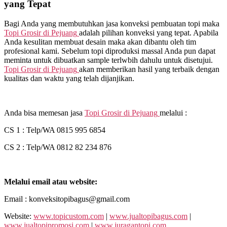
yang Tepat
Bagi Anda yang membutuhkan jasa konveksi pembuatan topi maka
Topi Grosir di
Pejuang
adalah pilihan konveksi yang tepat. Apabila
Anda kesulitan membuat desain maka akan dibantu oleh tim
profesional kami. Sebelum topi diproduksi massal Anda pun dapat
meminta untuk dibuatkan sample terlwbih dahulu untuk disetujui.
Topi Grosir di
Pejuang
akan memberikan hasil yang terbaik dengan
kualitas dan waktu yang telah dijanjikan.
Anda bisa memesan jasa
Topi Grosir di
Pejuang
melalui :
CS 1 : Telp/WA 0815 995 6854
CS 2 : Telp/WA 0812 82 234 876
Melalui email atau website:
Email : konveksitopibagus@gmail.com
Website:
www.topicustom.com
|
www.jualtopibagus.com
|
www.jualtopipromosi.com
|
www.juragantopi.com