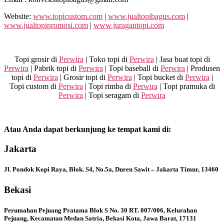
Website:
www.topicustom.com
|
www.jualtopibagus.com
|
www.jualtopipromosi.com
|
www.juragantopi.com
Topi grosir di
Perwira
| Toko topi di
Perwira
| Jasa buat topi di
Perwira
| Pabrik topi di
Perwira
| Topi baseball di
Perwira
| Produsen
topi di
Perwira
| Grosir topi di
Perwira
| Topi bucket di
Perwira
|
Topi custom di
Perwira
| Topi rimba di
Perwira
| Topi pramuka di
Perwira
| Topi seragam di
Perwira
Atau Anda dapat berkunjung ke tempat kami di:
Jakarta
Jl. Pondok Kopi Raya, Blok. S4, No.5a, Duren Sawit – Jakarta Timur, 13460
Bekasi
Perumahan Pejuang Pratama Blok S No. 30 RT. 007/006, Kelurahan
Pejuang, Kecamatan Medan Satria, Bekasi Kota, Jawa Barat, 17131