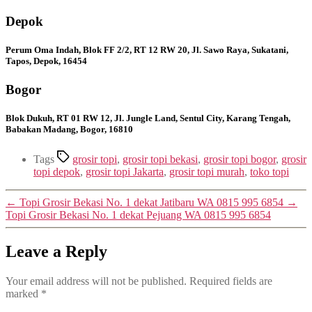
Depok
Perum Oma Indah, Blok FF 2/2, RT 12 RW 20, Jl. Sawo Raya, Sukatani,
Tapos, Depok, 16454
Bogor
Blok Dukuh, RT 01 RW 12, Jl. Jungle Land, Sentul City, Karang Tengah,
Babakan Madang, Bogor, 16810
Tags
grosir topi
,
grosir topi bekasi
,
grosir topi bogor
,
grosir
topi depok
,
grosir topi Jakarta
,
grosir topi murah
,
toko topi
←
Topi Grosir Bekasi No. 1 dekat Jatibaru WA 0815 995 6854
→
Topi Grosir Bekasi No. 1 dekat Pejuang WA 0815 995 6854
Leave a Reply
Your email address will not be published.
Required fields are
marked
*