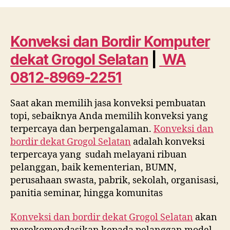
dan
Bordir
Komputer
dekat
Konveksi dan Bordir Komputer
Grogol
dekat
Grogol Selatan
|
WA
Selatan
WA
0812-8969-2251
0812
8969
Saat akan memilih jasa konveksi pembuatan
2251
topi, sebaiknya Anda memilih konveksi yang
terpercaya dan berpengalaman.
Konveksi dan
bordir dekat
Grogol Selatan
adalah konveksi
terpercaya yang sudah melayani ribuan
pelanggan, baik kementerian, BUMN,
perusahaan swasta, pabrik, sekolah, organisasi,
panitia seminar, hingga komunitas
Konveksi dan bordir dekat
Grogol Selatan
akan