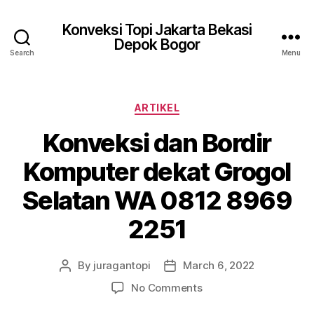
Konveksi Topi Jakarta Bekasi
Depok Bogor
Search
Menu
Categories
ARTIKEL
Konveksi dan Bordir
Komputer dekat Grogol
Selatan WA 0812 8969
2251
By
juragantopi
March 6, 2022
Post
Post
author
date
on
No Comments
Konveksi