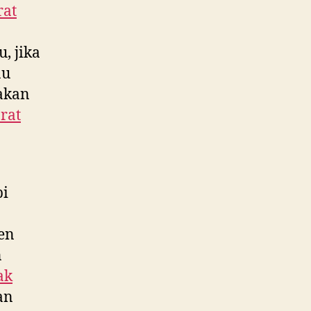
rat
u, jika
au
 akan
rat
pi
ken
n
ak
an