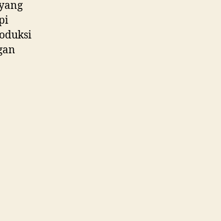
 yang
pi
roduksi
gan