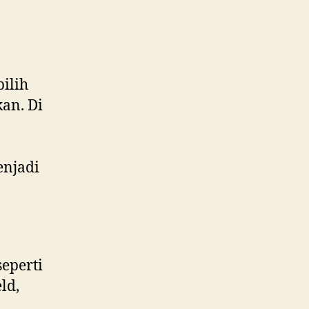
ilih
an. Di
njadi
eperti
ld,