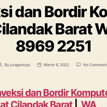
si dan Bordir K
Cilandak Barat 
8969 2251
By
juragantopi
March 6, 2022
No Comment
Post
Post
author
date
veksi dan Bordir Komput
at
Cilandak Barat
|
WA