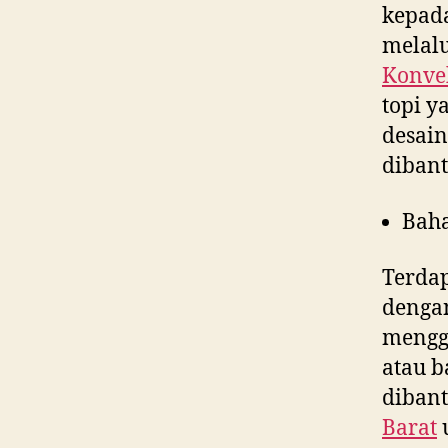
kepad
melalu
Konvek
topi 
desain
diban
Bah
Terdap
denga
menggu
atau b
dibant
Barat
u