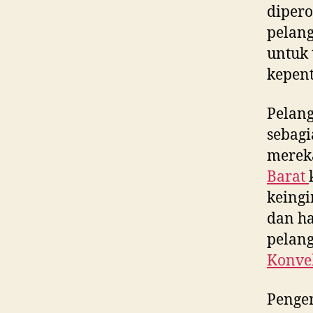
dipero
pelan
untuk 
kepent
Pelan
sebagi
merek
Barat
keingi
dan ha
pelan
Konvek
Penge