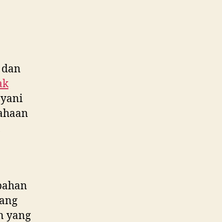
WA
0812
8969
2251
 dan
ak
ayani
sahaan
,
bahan
yang
n yang