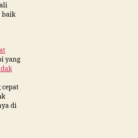
ali
 baik
at
pi yang
ndak
 cepat
ak
ya di