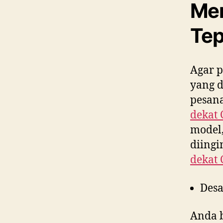
Men
Tep
Agar p
yang 
pesana
dekat
model,
diing
dekat
Desa
Anda 