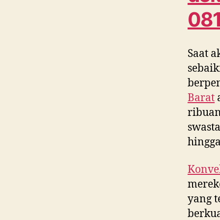
08
Saat a
sebaik
berpe
Barat
a
ribuan
swasta
hingg
Konvek
merek
yang t
berkua