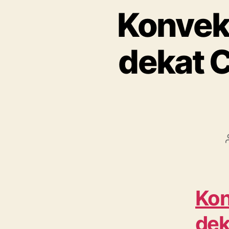
Konvek
dekat 
Kon
dek