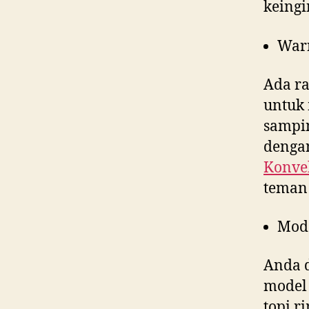
keingi
War
Ada ra
untuk 
sampin
dengan
Konvek
teman 
Mod
Anda d
model 
topi r