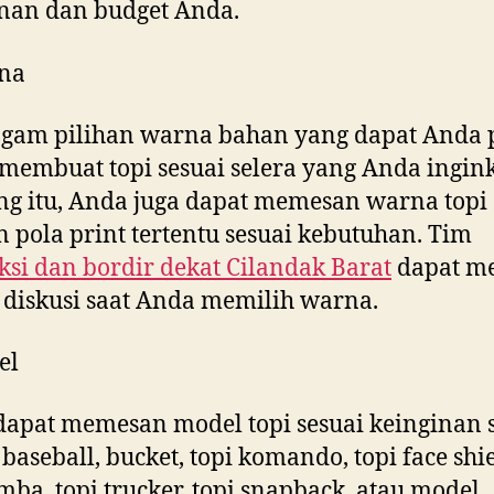
nan dan budget Anda.
na
gam pilihan warna bahan yang dapat Anda p
membuat topi sesuai selera yang Anda ingink
g itu, Anda juga dapat memesan warna topi
 pola print tertentu sesuai kebutuhan. Tim
si dan bordir dekat
Cilandak Barat
dapat me
diskusi saat Anda memilih warna.
el
apat memesan model topi sesuai keinginan s
baseball, bucket, topi komando, topi face shie
imba, topi trucker, topi snapback, atau model