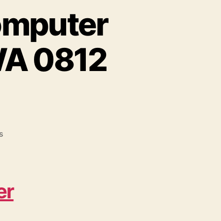
omputer
WA 0812
on
s
Konveksi
dan
Bordir
Komputer
er
dekat
Cilandak
Barat