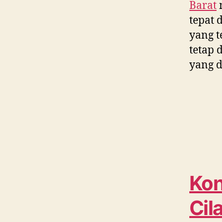
Barat
tepat 
yang t
tetap 
yang d
Kon
Cil