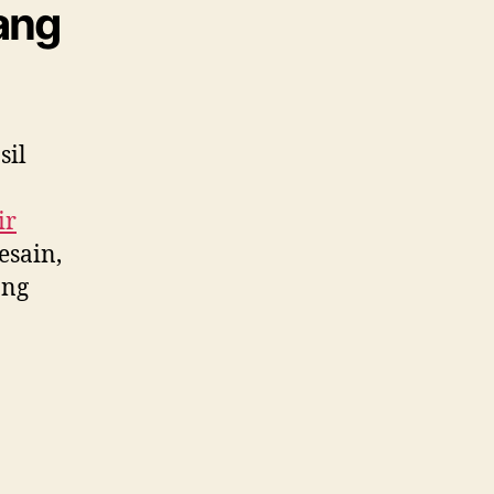
ang
sil
ir
esain,
ang