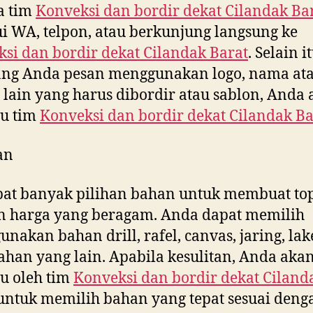
a tim
Konveksi dan bordir dekat
Cilandak Ba
i WA, telpon, atau berkunjung langsung ke
si dan bordir dekat
Cilandak Barat
. Selain it
yang Anda pesan menggunakan logo, nama at
 lain yang harus dibordir atau sablon, Anda
tu tim
Konveksi dan bordir dekat
Cilandak Ba
an
at banyak pilihan bahan untuk membuat to
n harga yang beragam. Anda dapat memilih
nakan bahan drill, rafel, canvas, jaring, la
ahan yang lain. Apabila kesulitan, Anda aka
u oleh tim
Konveksi dan bordir dekat
Ciland
ntuk memilih bahan yang tepat sesuai deng