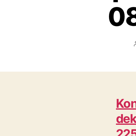
08
Kon
dek
22