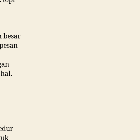
 topi
 besar
 pesan
gan
hal.
edur
tuk