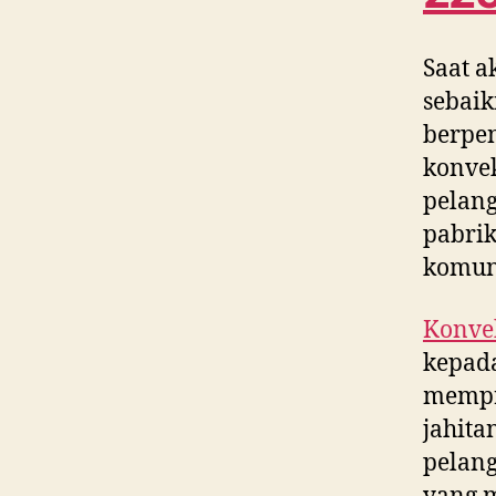
Saat a
sebaik
berpe
konvek
pelang
pabrik
komun
Konvek
kepada
mempr
jahita
pelang