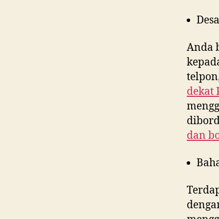
Desa
Anda 
kepad
telpon
dekat
menggu
dibord
dan bo
Bah
Terdap
denga