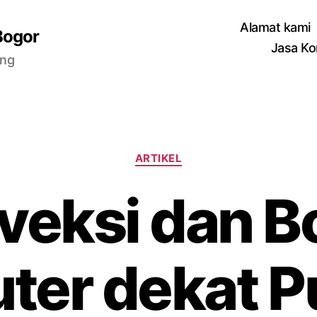
Alamat kami
Bogor
Jasa Ko
ang
Categories
ARTIKEL
veksi dan Bo
ter dekat P