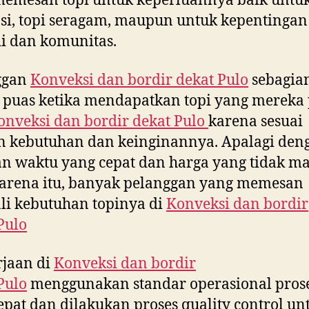
emesan topi untuk keperluannya baik untuk
i, topi seragam, maupun untuk kepentingan
i dan komunitas.
ggan
Konveksi dan bordir dekat
Pulo
sebagian
 puas ketika mendapatkan topi yang mereka
onveksi dan bordir dekat
Pulo
karena sesuai
n kebutuhan dan keinginannya. Apalagi den
n waktu yang cepat dan harga yang tidak ma
arena itu, banyak pelanggan yang memesan
i kebutuhan topinya di
Konveksi dan bordir
Pulo
rjaan di
Konveksi dan bordir
Pulo
menggunakan standar operasional pros
epat dan dilakukan proses quality control un