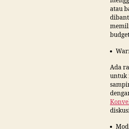
menggu
atau b
dibant
memili
budget
War
Ada ra
untuk 
sampin
dengan
Konvek
diskus
Mod