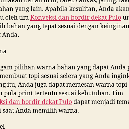
nakan bahan drill, rafel, canvas, jaring, la
ahan yang lain. Apabila kesulitan, Anda aka
u oleh tim
Konveksi dan bordir dekat
Pulo
un
h bahan yang tepat sesuai dengan keingina
 Anda.
na
gam pilihan warna bahan yang dapat Anda p
membuat topi sesuai selera yang Anda ingink
g itu, Anda juga dapat memesan warna topi
 pola print tertentu sesuai kebutuhan. Tim
si dan bordir dekat
Pulo
dapat menjadi tem
i saat Anda memilih warna.
el