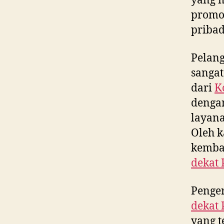
yang m
promos
pribad
Pelan
sangat
dari
K
denga
layana
Oleh k
kembal
dekat
Penge
dekat
yang t