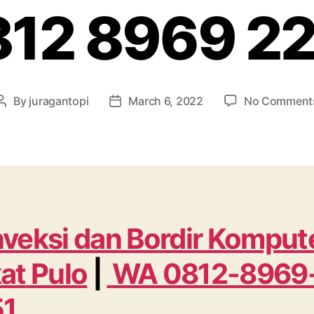
12 8969 2
By
juragantopi
March 6, 2022
No Comment
Post
Post
author
date
veksi dan Bordir Komput
at
Pulo
|
WA 0812-8969
51