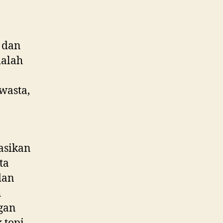
 dan
alah
wasta,
asikan
ta
dan
h
gan