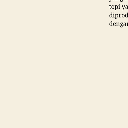
topi y
diprod
dengan