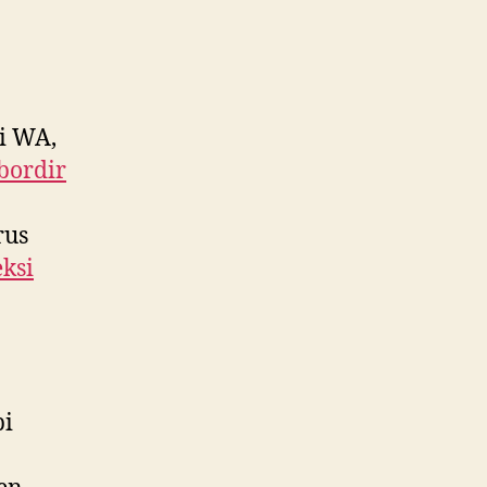
i WA,
bordir
rus
ksi
pi