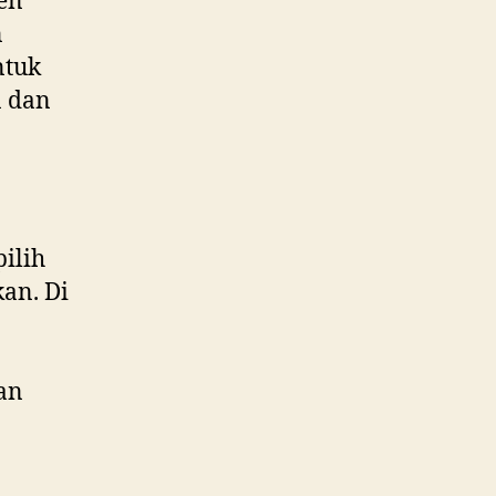
ken
n
tuk
n dan
ilih
an. Di
an