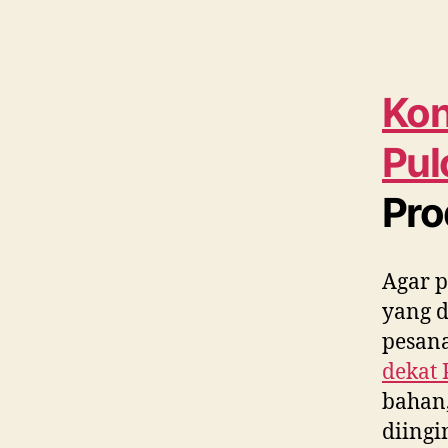
Kon
Pul
Pro
Agar p
yang 
pesana
dekat
bahan,
diing