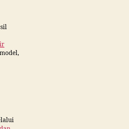
sil
ir
 model,
alui
 dan