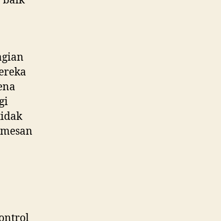
 baik
agian
ereka
ena
gi
tidak
memesan
ontrol