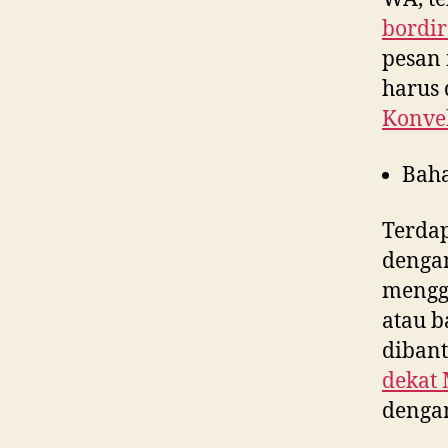
bordir
pesan 
harus 
Konvek
Bah
Terdap
denga
menggu
atau b
dibant
dekat
dengan