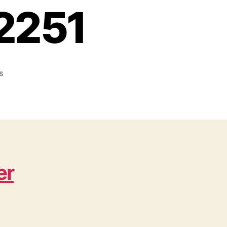
2251
on
s
Konveksi
dan
Bordir
Komputer
dekat
Melawai
WA
er
0812
8969
2251