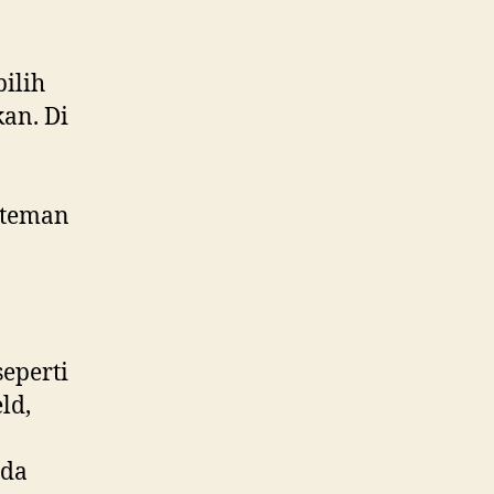
ilih
an. Di
 teman
eperti
ld,
ada