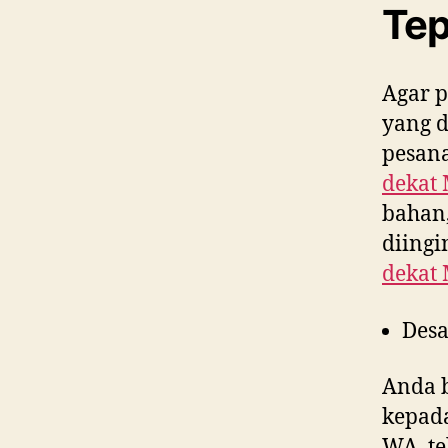
Tep
Agar p
yang 
pesana
dekat
bahan,
diing
dekat
Desa
Anda 
kepad
WA, te