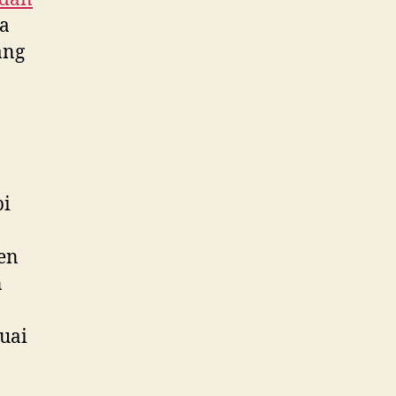
da
ang
pi
ken
n
uai