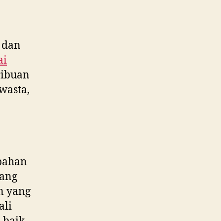
 dan
ai
ribuan
wasta,
bahan
yang
n yang
ali