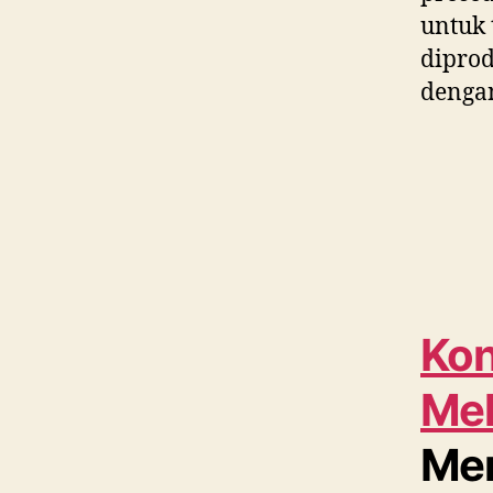
untuk 
diprod
dengan
Kon
Mel
Men