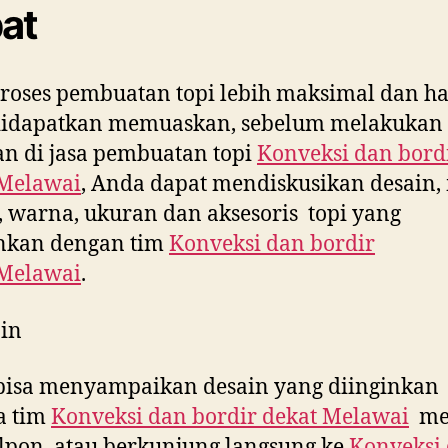
at
roses pembuatan topi lebih maksimal dan ha
didapatkan memuaskan, sebelum melakukan
n di jasa pembuatan topi
Konveksi dan bord
Melawai
, Anda dapat mendiskusikan desain,
 warna, ukuran dan aksesoris topi yang
inkan dengan tim
Konveksi dan bordir
Melawai
.
in
bisa menyampaikan desain yang diinginkan
a tim
Konveksi dan bordir dekat
Melawai
mel
lpon, atau berkunjung langsung ke
Konveksi