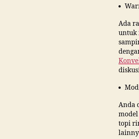
War
Ada ra
untuk 
sampin
dengan
Konvek
diskus
Mod
Anda d
model 
topi r
lainny