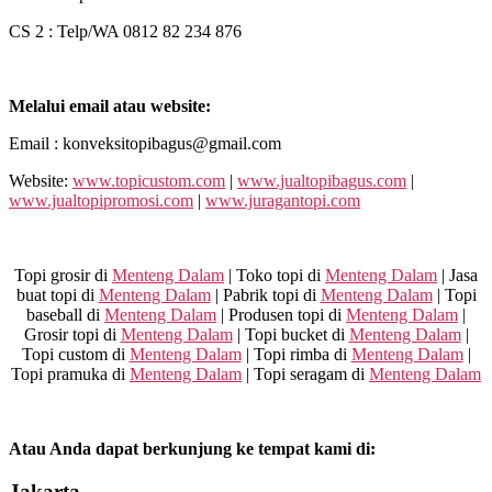
CS 2 : Telp/WA 0812 82 234 876
Melalui email atau website:
Email : konveksitopibagus@gmail.com
Website:
www.topicustom.com
|
www.jualtopibagus.com
|
www.jualtopipromosi.com
|
www.juragantopi.com
Topi grosir di
Menteng Dalam
| Toko topi di
Menteng Dalam
| Jasa
buat topi di
Menteng Dalam
| Pabrik topi di
Menteng Dalam
| Topi
baseball di
Menteng Dalam
| Produsen topi di
Menteng Dalam
|
Grosir topi di
Menteng Dalam
| Topi bucket di
Menteng Dalam
|
Topi custom di
Menteng Dalam
| Topi rimba di
Menteng Dalam
|
Topi pramuka di
Menteng Dalam
| Topi seragam di
Menteng Dalam
Atau Anda dapat berkunjung ke tempat kami di:
Jakarta