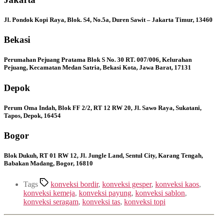
Jl. Pondok Kopi Raya, Blok. S4, No.5a, Duren Sawit – Jakarta Timur, 13460
Bekasi
Perumahan Pejuang Pratama Blok S No. 30 RT. 007/006, Kelurahan
Pejuang, Kecamatan Medan Satria, Bekasi Kota, Jawa Barat, 17131
Depok
Perum Oma Indah, Blok FF 2/2, RT 12 RW 20, Jl. Sawo Raya, Sukatani,
Tapos, Depok, 16454
Bogor
Blok Dukuh, RT 01 RW 12, Jl. Jungle Land, Sentul City, Karang Tengah,
Babakan Madang, Bogor, 16810
Tags
konveksi bordir
,
konveksi gesper
,
konveksi kaos
,
konveksi kemeja
,
konveksi payung
,
konveksi sablon
,
konveksi seragam
,
konveksi tas
,
konveksi topi