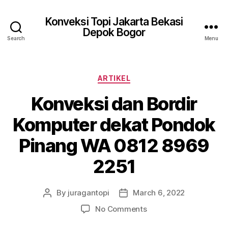
Konveksi Topi Jakarta Bekasi
Depok Bogor
Search
Menu
Categories
ARTIKEL
Konveksi dan Bordir
Komputer dekat Pondok
Pinang WA 0812 8969
2251
By
juragantopi
March 6, 2022
Post
Post
author
date
on
No Comments
Konveksi