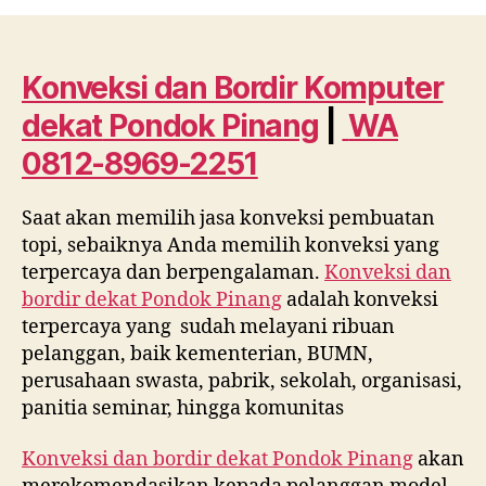
dan
Bordir
Komputer
dekat
Konveksi dan Bordir Komputer
Pondok
dekat
Pondok Pinang
|
WA
Pinang
WA
0812-8969-2251
0812
8969
Saat akan memilih jasa konveksi pembuatan
2251
topi, sebaiknya Anda memilih konveksi yang
terpercaya dan berpengalaman.
Konveksi dan
bordir dekat
Pondok Pinang
adalah konveksi
terpercaya yang sudah melayani ribuan
pelanggan, baik kementerian, BUMN,
perusahaan swasta, pabrik, sekolah, organisasi,
panitia seminar, hingga komunitas
Konveksi dan bordir dekat
Pondok Pinang
akan