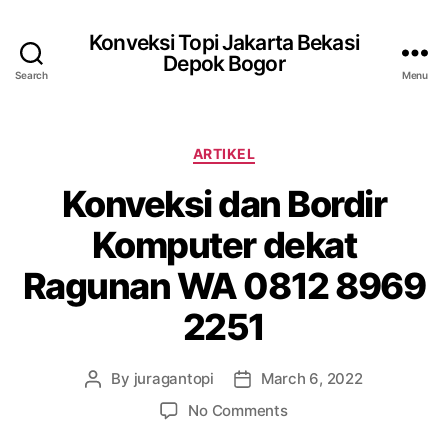
Konveksi Topi Jakarta Bekasi
Depok Bogor
Search
Menu
Categories
ARTIKEL
Konveksi dan Bordir
Komputer dekat
Ragunan WA 0812 8969
2251
By
juragantopi
March 6, 2022
Post
Post
author
date
on
No Comments
Konveksi