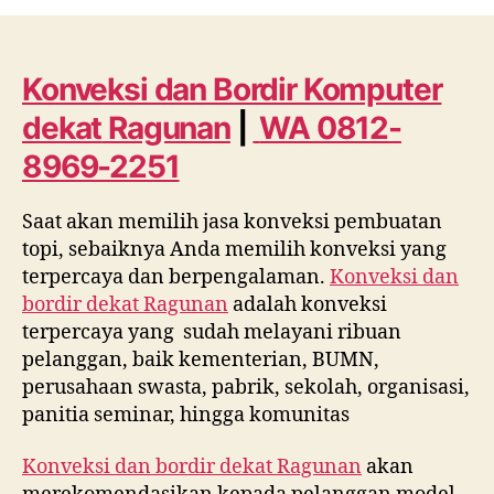
dan
Bordir
Komputer
dekat
Konveksi dan Bordir Komputer
Ragunan
dekat
Ragunan
|
WA 0812-
WA
0812
8969-2251
8969
2251
Saat akan memilih jasa konveksi pembuatan
topi, sebaiknya Anda memilih konveksi yang
terpercaya dan berpengalaman.
Konveksi dan
bordir dekat
Ragunan
adalah konveksi
terpercaya yang sudah melayani ribuan
pelanggan, baik kementerian, BUMN,
perusahaan swasta, pabrik, sekolah, organisasi,
panitia seminar, hingga komunitas
Konveksi dan bordir dekat
Ragunan
akan