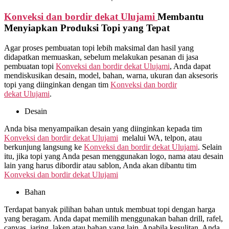
Konveksi dan bordir dekat
Ulujami
Membantu
Menyiapkan Produksi Topi yang Tepat
Agar proses pembuatan topi lebih maksimal dan hasil yang
didapatkan memuaskan, sebelum melakukan pesanan di jasa
pembuatan topi
Konveksi dan bordir dekat
Ulujami
, Anda dapat
mendiskusikan desain, model, bahan, warna, ukuran dan aksesoris
topi yang diinginkan dengan tim
Konveksi dan bordir
dekat
Ulujami
.
Desain
Anda bisa menyampaikan desain yang diinginkan kepada tim
Konveksi dan bordir dekat
Ulujami
melalui WA, telpon, atau
berkunjung langsung ke
Konveksi dan bordir dekat
Ulujami
. Selain
itu, jika topi yang Anda pesan menggunakan logo, nama atau desain
lain yang harus dibordir atau sablon, Anda akan dibantu tim
Konveksi dan bordir dekat
Ulujami
Bahan
Terdapat banyak pilihan bahan untuk membuat topi dengan harga
yang beragam. Anda dapat memilih menggunakan bahan drill, rafel,
canvas, jaring, laken atau bahan yang lain. Apabila kesulitan, Anda