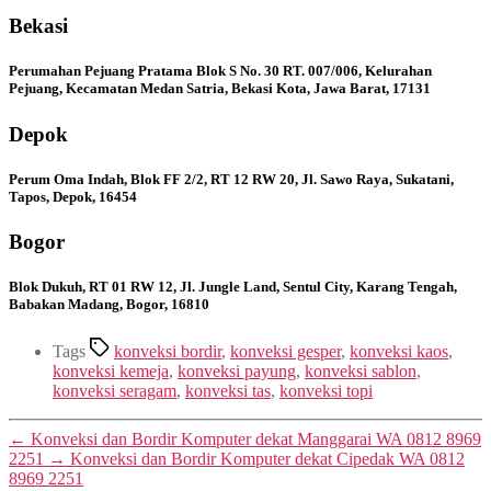
Bekasi
Perumahan Pejuang Pratama Blok S No. 30 RT. 007/006, Kelurahan
Pejuang, Kecamatan Medan Satria, Bekasi Kota, Jawa Barat, 17131
Depok
Perum Oma Indah, Blok FF 2/2, RT 12 RW 20, Jl. Sawo Raya, Sukatani,
Tapos, Depok, 16454
Bogor
Blok Dukuh, RT 01 RW 12, Jl. Jungle Land, Sentul City, Karang Tengah,
Babakan Madang, Bogor, 16810
Tags
konveksi bordir
,
konveksi gesper
,
konveksi kaos
,
konveksi kemeja
,
konveksi payung
,
konveksi sablon
,
konveksi seragam
,
konveksi tas
,
konveksi topi
←
Konveksi dan Bordir Komputer dekat Manggarai WA 0812 8969
2251
→
Konveksi dan Bordir Komputer dekat Cipedak WA 0812
8969 2251