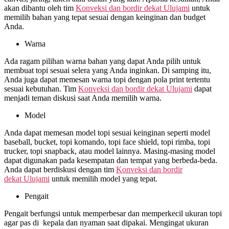
akan dibantu oleh tim
Konveksi dan bordir dekat
Ulujami
untuk
memilih bahan yang tepat sesuai dengan keinginan dan budget
Anda.
Warna
Ada ragam pilihan warna bahan yang dapat Anda pilih untuk
membuat topi sesuai selera yang Anda inginkan. Di samping itu,
Anda juga dapat memesan warna topi dengan pola print tertentu
sesuai kebutuhan. Tim
Konveksi dan bordir dekat
Ulujami
dapat
menjadi teman diskusi saat Anda memilih warna.
Model
Anda dapat memesan model topi sesuai keinginan seperti model
baseball, bucket, topi komando, topi face shield, topi rimba, topi
trucker, topi snapback, atau model lainnya. Masing-masing model
dapat digunakan pada kesempatan dan tempat yang berbeda-beda.
Anda dapat berdiskusi dengan tim
Konveksi dan bordir
dekat
Ulujami
untuk memilih model yang tepat.
Pengait
Pengait berfungsi untuk memperbesar dan memperkecil ukuran topi
agar pas di kepala dan nyaman saat dipakai. Mengingat ukuran