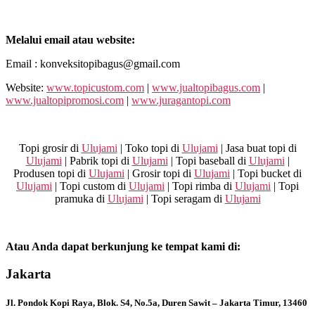
Melalui email atau website:
Email : konveksitopibagus@gmail.com
Website:
www.topicustom.com
|
www.jualtopibagus.com
|
www.jualtopipromosi.com
|
www.juragantopi.com
Topi grosir di
Ulujami
| Toko topi di
Ulujami
| Jasa buat topi di
Ulujami
| Pabrik topi di
Ulujami
| Topi baseball di
Ulujami
|
Produsen topi di
Ulujami
| Grosir topi di
Ulujami
| Topi bucket di
Ulujami
| Topi custom di
Ulujami
| Topi rimba di
Ulujami
| Topi
pramuka di
Ulujami
| Topi seragam di
Ulujami
Atau Anda dapat berkunjung ke tempat kami di:
Jakarta
Jl. Pondok Kopi Raya, Blok. S4, No.5a, Duren Sawit – Jakarta Timur, 13460