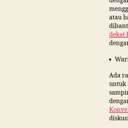
denga
menggu
atau b
dibant
dekat
dengan
War
Ada ra
untuk 
sampin
dengan
Konvek
diskus