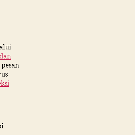
lui
 dan
a pesan
rus
ksi
pi