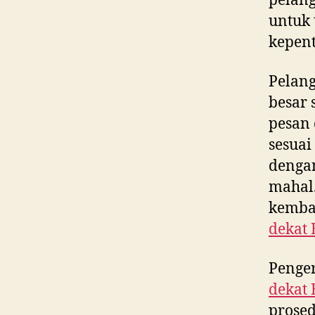
pelan
untuk 
kepent
Pelan
besar 
pesan
sesuai
dengan
mahal.
kembal
dekat
Penge
dekat
prosed