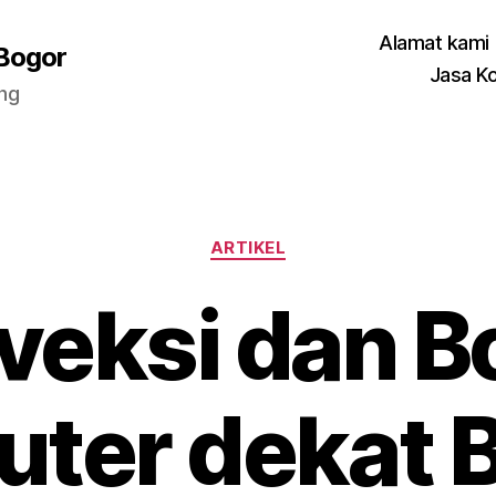
Alamat kami
 Bogor
Jasa K
ang
Categories
ARTIKEL
veksi dan Bo
ter dekat B