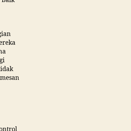
 baik
gian
ereka
na
gi
tidak
memesan
ontrol