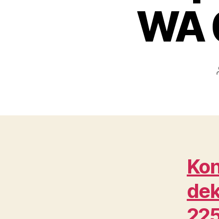
WA 
Kon
dek
22