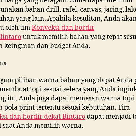
n harga yang beragam. Anda dapat memilih
nakan bahan drill, rafel, canvas, jaring, la
ahan yang lain. Apabila kesulitan, Anda aka
u oleh tim
Konveksi dan bordir
Bintaro
untuk memilih bahan yang tepat sesu
 keinginan dan budget Anda.
na
gam pilihan warna bahan yang dapat Anda p
membuat topi sesuai selera yang Anda ingink
g itu, Anda juga dapat memesan warna topi
 pola print tertentu sesuai kebutuhan. Tim
si dan bordir dekat
Bintaro
dapat menjadi 
i saat Anda memilih warna.