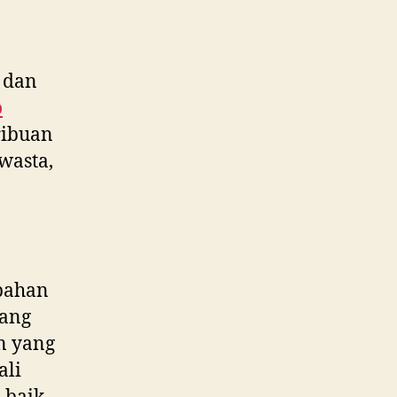
 dan
o
ribuan
wasta,
bahan
yang
n yang
ali