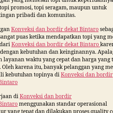
ggan yang memesan topi untuk keperluannya
topi promosi, topi seragam, maupun untuk
ingan pribadi dan komunitas.
ggan
Konveksi dan bordir dekat
Bintaro
seba
sangat puas ketika mendapatkan topi yang m
 dari
Konveksi dan bordir dekat
Bintaro
kare
 dengan kebutuhan dan keinginannya. Apala
 layanan waktu yang cepat dan harga yang 
 Oleh karena itu, banyak pelanggan yang 
i kebutuhan topinya di
Konveksi dan bordir
Bintaro
rjaan di
Konveksi dan bordir
Bintaro
menggunakan standar operasional
ur yang tepat dan dilakukan proses quality c