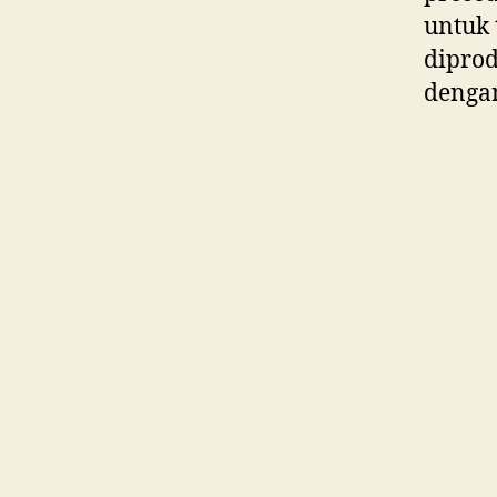
untuk 
diprod
dengan