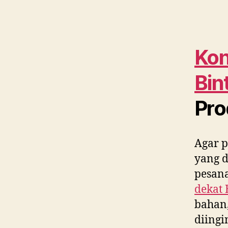
Kon
Bin
Pro
Agar p
yang 
pesana
dekat
bahan,
diing