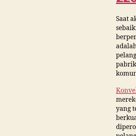
Saat a
sebaik
berpe
adalah
pelang
pabrik
komun
Konvek
merek
yang t
berkua
dipero