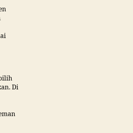
ken
n
ai
ilih
an. Di
teman