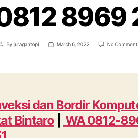
0812 8969 
By
juragantopi
March 6, 2022
No Comment
Post
Post
author
date
veksi dan Bordir Komput
at
Bintaro
|
WA 0812-89
51