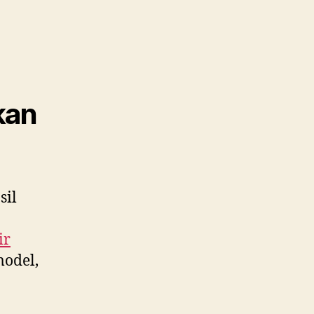
kan
sil
ir
model,