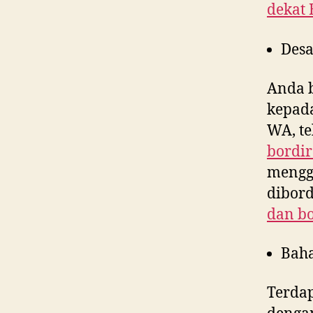
dekat
Desa
Anda 
kepad
WA, te
bordir
menggu
dibord
dan bo
Bah
Terdap