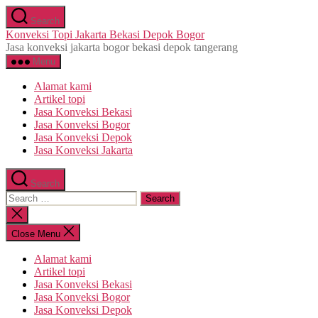
Skip
Search
to
Konveksi Topi Jakarta Bekasi Depok Bogor
the
Jasa konveksi jakarta bogor bekasi depok tangerang
content
Menu
Alamat kami
Artikel topi
Jasa Konveksi Bekasi
Jasa Konveksi Bogor
Jasa Konveksi Depok
Jasa Konveksi Jakarta
Search
Search
for:
Close
search
Close Menu
Alamat kami
Artikel topi
Jasa Konveksi Bekasi
Jasa Konveksi Bogor
Jasa Konveksi Depok