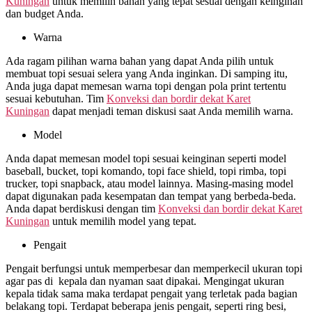
Kuningan
untuk memilih bahan yang tepat sesuai dengan keinginan
dan budget Anda.
Warna
Ada ragam pilihan warna bahan yang dapat Anda pilih untuk
membuat topi sesuai selera yang Anda inginkan. Di samping itu,
Anda juga dapat memesan warna topi dengan pola print tertentu
sesuai kebutuhan. Tim
Konveksi dan bordir dekat
Karet
Kuningan
dapat menjadi teman diskusi saat Anda memilih warna.
Model
Anda dapat memesan model topi sesuai keinginan seperti model
baseball, bucket, topi komando, topi face shield, topi rimba, topi
trucker, topi snapback, atau model lainnya. Masing-masing model
dapat digunakan pada kesempatan dan tempat yang berbeda-beda.
Anda dapat berdiskusi dengan tim
Konveksi dan bordir dekat
Karet
Kuningan
untuk memilih model yang tepat.
Pengait
Pengait berfungsi untuk memperbesar dan memperkecil ukuran topi
agar pas di kepala dan nyaman saat dipakai. Mengingat ukuran
kepala tidak sama maka terdapat pengait yang terletak pada bagian
belakang topi. Terdapat beberapa jenis pengait, seperti ring besi,