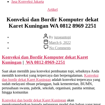
Jasa Konveksi Jakarta
Categories
Artikel
Konveksi dan Bordir Komputer dekat
Karet Kuningan WA 0812 8969 2251
Post
By
juragantopi
author
Post
March 6, 2022
date
on
No Comments
Konveksi
dan
Konveksi dan Bordir Komputer dekat
Karet
Bordir
Kuningan
|
WA 0812-8969-2251
Komputer
dekat
Saat akan memilih jasa konveksi pembuatan topi, sebaiknya Anda
Karet
memilih konveksi yang terpercaya dan berpengalaman.
Konveksi
Kuningan
dan bordir dekat
Karet Kuningan
adalah konveksi terpercaya yang
WA
sudah melayani ribuan pelanggan, baik kementerian, BUMN,
0812
perusahaan swasta, pabrik, sekolah, organisasi, panitia seminar,
8969
hingga komunitas
2251
Konveksi dan bordir dekat
Karet Kuningan
akan
merekomendasikan kepada pelanggan model dan bahan yang tepat,