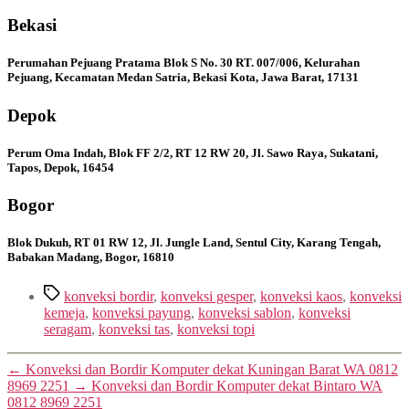
Bekasi
Perumahan Pejuang Pratama Blok S No. 30 RT. 007/006, Kelurahan
Pejuang, Kecamatan Medan Satria, Bekasi Kota, Jawa Barat, 17131
Depok
Perum Oma Indah, Blok FF 2/2, RT 12 RW 20, Jl. Sawo Raya, Sukatani,
Tapos, Depok, 16454
Bogor
Blok Dukuh, RT 01 RW 12, Jl. Jungle Land, Sentul City, Karang Tengah,
Babakan Madang, Bogor, 16810
Tags
konveksi bordir
,
konveksi gesper
,
konveksi kaos
,
konveksi
kemeja
,
konveksi payung
,
konveksi sablon
,
konveksi
seragam
,
konveksi tas
,
konveksi topi
←
Konveksi dan Bordir Komputer dekat Kuningan Barat WA 0812
8969 2251
→
Konveksi dan Bordir Komputer dekat Bintaro WA
0812 8969 2251