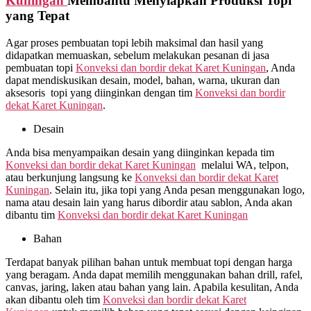
Kuningan
Membantu Menyiapkan Produksi Topi
yang Tepat
Agar proses pembuatan topi lebih maksimal dan hasil yang
didapatkan memuaskan, sebelum melakukan pesanan di jasa
pembuatan topi
Konveksi dan bordir dekat
Karet Kuningan
, Anda
dapat mendiskusikan desain, model, bahan, warna, ukuran dan
aksesoris topi yang diinginkan dengan tim
Konveksi dan bordir
dekat
Karet Kuningan
.
Desain
Anda bisa menyampaikan desain yang diinginkan kepada tim
Konveksi dan bordir dekat
Karet Kuningan
melalui WA, telpon,
atau berkunjung langsung ke
Konveksi dan bordir dekat
Karet
Kuningan
. Selain itu, jika topi yang Anda pesan menggunakan logo,
nama atau desain lain yang harus dibordir atau sablon, Anda akan
dibantu tim
Konveksi dan bordir dekat
Karet Kuningan
Bahan
Terdapat banyak pilihan bahan untuk membuat topi dengan harga
yang beragam. Anda dapat memilih menggunakan bahan drill, rafel,
canvas, jaring, laken atau bahan yang lain. Apabila kesulitan, Anda
akan dibantu oleh tim
Konveksi dan bordir dekat
Karet