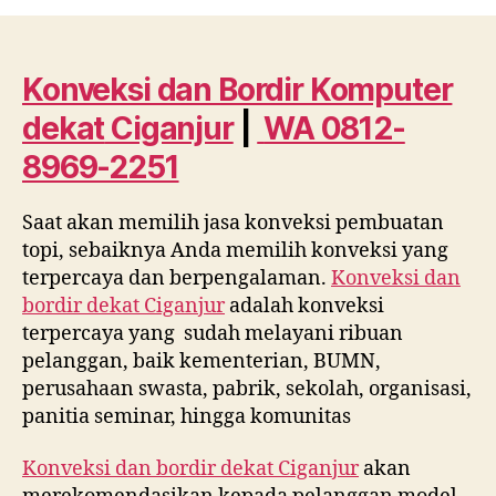
dan
Bordir
Komputer
dekat
Konveksi dan Bordir Komputer
Ciganjur
dekat
Ciganjur
|
WA 0812-
WA
0812
8969-2251
8969
2251
Saat akan memilih jasa konveksi pembuatan
topi, sebaiknya Anda memilih konveksi yang
terpercaya dan berpengalaman.
Konveksi dan
bordir dekat
Ciganjur
adalah konveksi
terpercaya yang sudah melayani ribuan
pelanggan, baik kementerian, BUMN,
perusahaan swasta, pabrik, sekolah, organisasi,
panitia seminar, hingga komunitas
Konveksi dan bordir dekat
Ciganjur
akan