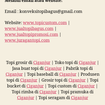
Melalui email atau website:
Email : konveksitopibagus@gmail.com
Website:
www.topicustom.com
|
www.jualtopibagus.com
|
www.jualtopipromosi.com
|
www.juragantopi.com
Topi grosir di
Ciganjur
| Toko topi di
Ciganjur
|
Jasa buat topi di
Ciganjur
| Pabrik topi di
Ciganjur
| Topi baseball di
Ciganjur
| Produsen
topi di
Ciganjur
| Grosir topi di
Ciganjur
| Topi
bucket di
Ciganjur
| Topi custom di
Ciganjur
|
Topi rimba di
Ciganjur
| Topi pramuka di
Ciganjur
| Topi seragam di
Ciganjur