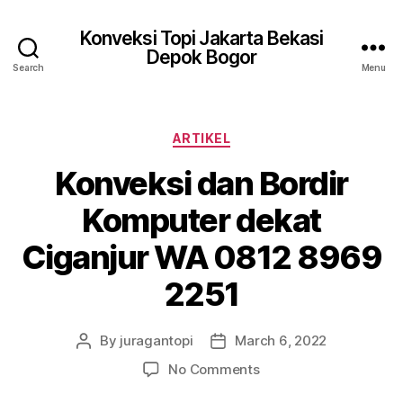
Konveksi Topi Jakarta Bekasi
Depok Bogor
Search
Menu
Categories
ARTIKEL
Konveksi dan Bordir
Komputer dekat
Ciganjur WA 0812 8969
2251
By
juragantopi
March 6, 2022
Post
Post
author
date
on
No Comments
Konveksi