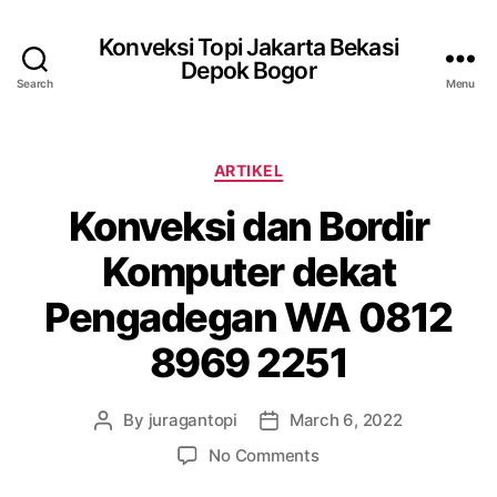
Konveksi Topi Jakarta Bekasi
Depok Bogor
Search
Menu
Categories
ARTIKEL
Konveksi dan Bordir
Komputer dekat
Pengadegan WA 0812
8969 2251
By
juragantopi
March 6, 2022
Post
Post
author
date
on
No Comments
Konveksi