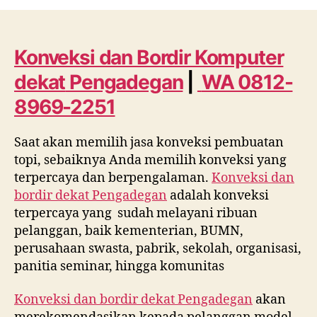
dan
Bordir
Komputer
dekat
Konveksi dan Bordir Komputer
Pengadegan
dekat
Pengadegan
|
WA 0812-
WA
0812
8969-2251
8969
2251
Saat akan memilih jasa konveksi pembuatan
topi, sebaiknya Anda memilih konveksi yang
terpercaya dan berpengalaman.
Konveksi dan
bordir dekat
Pengadegan
adalah konveksi
terpercaya yang sudah melayani ribuan
pelanggan, baik kementerian, BUMN,
perusahaan swasta, pabrik, sekolah, organisasi,
panitia seminar, hingga komunitas
Konveksi dan bordir dekat
Pengadegan
akan